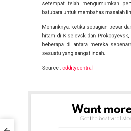
setempat telah mengumumkan per
batubara untuk membahas masalah li
Menariknya, ketika sebagian besar da
hitam di Kiselevsk dan Prokopyevsk, 
beberapa di antara mereka sebena
sesuatu yang sangat indah.
Source :
odditycentral
Want more s
NEWSLETTER
Get the best viral sto
uang
Email