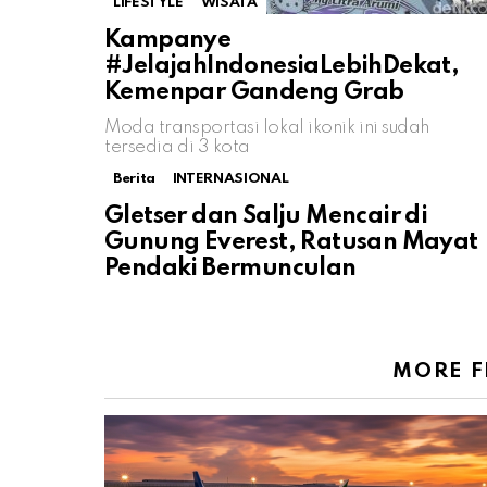
LIFESTYLE
WISATA
Kampanye
#JelajahIndonesiaLebihDekat,
Kemenpar Gandeng Grab
Moda transportasi lokal ikonik ini sudah
tersedia di 3 kota
Berita
INTERNASIONAL
Gletser dan Salju Mencair di
Gunung Everest, Ratusan Mayat
Pendaki Bermunculan
MORE 