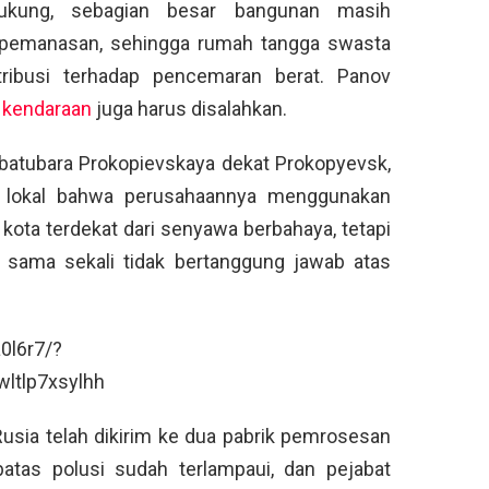
dukung, sebagian besar bangunan masih
k pemanasan, sehingga rumah tangga swasta
ribusi terhadap pencemaran berat. Panov
g
kendaraan
juga harus disalahkan.
 batubara Prokopievskaya dekat Prokopyevsk,
i lokal bahwa perusahaannya menggunakan
kota terdekat dari senyawa berbahaya, tetapi
u sama sekali tidak bertanggung jawab atas
0l6r7/?
ltlp7xsylhh
Rusia telah dikirim ke dua pabrik pemrosesan
batas polusi sudah terlampaui, dan pejabat