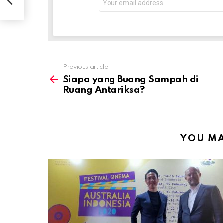
address:
Previous article
See
more
Siapa yang Buang Sampah di
Ruang Antariksa?
YOU MA