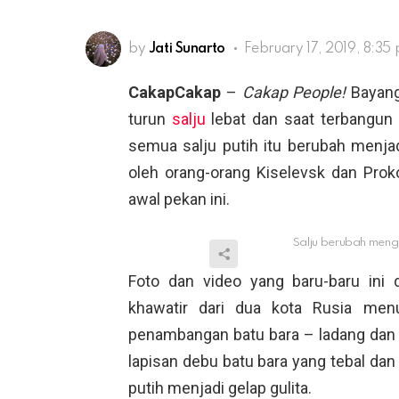
by
Jati Sunarto
February 17, 2019, 8:35
CakapCakap
–
Cakap People!
Bayang
turun
salju
lebat dan saat terbangun
semua salju putih itu berubah menja
oleh orang-orang Kiselevsk dan Prok
awal pekan ini.
Salju berubah mengh
Foto dan video yang baru-baru ini 
khawatir dari dua kota Rusia menu
penambangan batu bara – ladang dan ja
lapisan debu batu bara yang tebal dan
putih menjadi gelap gulita.