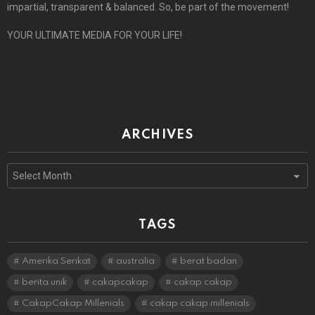
impartial, transparent & balanced. So, be part of the movement!
YOUR ULTIMATE MEDIA FOR YOUR LIFE!
ARCHIVES
Archives
TAGS
Amerika Serikat
australia
berat badan
berita unik
cakapcakap
cakap cakap
CakapCakap Millenials
cakap cakap millenials