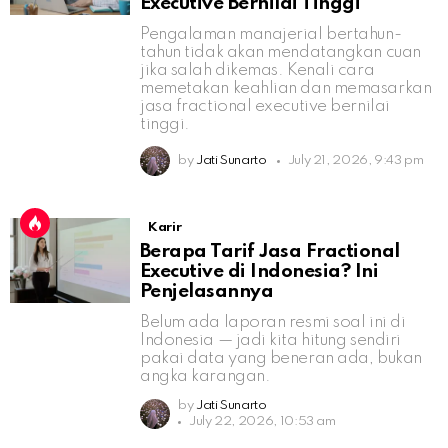
Executive Bernilai Tinggi
Pengalaman manajerial bertahun-
tahun tidak akan mendatangkan cuan
jika salah dikemas. Kenali cara
memetakan keahlian dan memasarkan
jasa fractional executive bernilai
tinggi.
by
Jati Sunarto
July 21, 2026, 9:43 pm
Karir
Berapa Tarif Jasa Fractional
Executive di Indonesia? Ini
Penjelasannya
Belum ada laporan resmi soal ini di
Indonesia — jadi kita hitung sendiri
pakai data yang beneran ada, bukan
angka karangan.
by
Jati Sunarto
July 22, 2026, 10:53 am