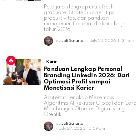
Peta jalan lengkap untuk fresh
graduate: Strategi karier, tips
produktivitas, dan panduan
manajemen finansial di dunia kerja
tahun 2026.
by
Jati Sunarto
July 28, 2026, 11:34 pm
Karir
Panduan Lengkap Personal
Branding LinkedIn 2026: Dari
Optimasi Profil sampai
Monetisasi Karier
Arsitektur Lengkap Menembus
Algoritma AI Rekruter Global dan Cara
Membangun Otoritas Digital yang
Otentik
by
Jati Sunarto
July 27, 2026, 10:59 pm