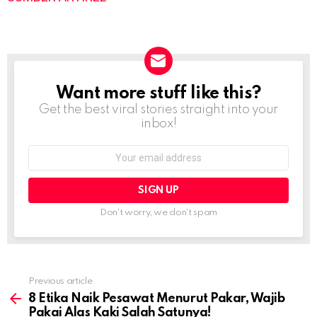
Want more stuff like this?
NEWSLETTER
Get the best viral stories straight into your
inbox!
Email
address:
Don't worry, we don't spam
Previous article
See
more
8 Etika Naik Pesawat Menurut Pakar, Wajib
Pakai Alas Kaki Salah Satunya!