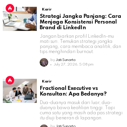
Karir
Strategi Jangka Panjang: Cara
Menjaga Konsistensi Personal
Brand di LinkedIn
Jangan biarkan profil LinkedIn-mu
mati suri. Temukan strategi jangka
panjang, cara membaca analitik, dan
tips menghindari burnout.
by
Jati Sunarto
July 27, 2026, 5:08 pm
Karir
Fractional Executive vs
Konsultan: Apa Bedanya?
Dua-duanya masuk dari luar, dua-
duanya bawa keahlian tinggi. Tapi
cuma satu yang masih ada pas strategi
itu diuji beneran di lapangan.
by
Jati Sunarto