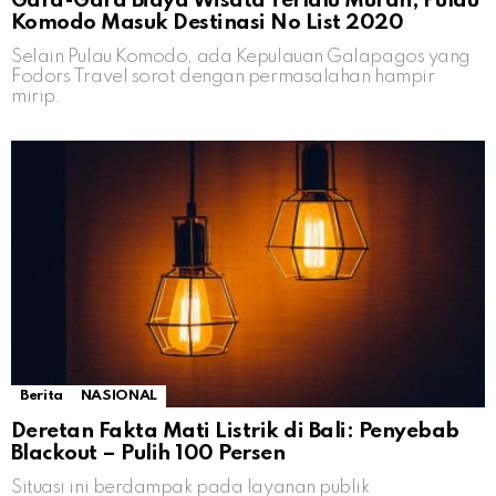
Gara-Gara Biaya Wisata Terlalu Murah, Pulau
Komodo Masuk Destinasi No List 2020
Selain Pulau Komodo, ada Kepulauan Galapagos yang
Fodors Travel sorot dengan permasalahan hampir
mirip.
Berita
NASIONAL
Deretan Fakta Mati Listrik di Bali: Penyebab
Blackout – Pulih 100 Persen
Situasi ini berdampak pada layanan publik