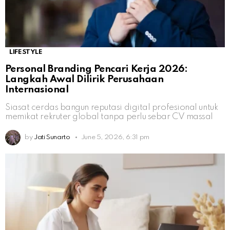
LIFESTYLE
Personal Branding Pencari Kerja 2026:
Langkah Awal Dilirik Perusahaan
Internasional
Siasat cerdas bangun reputasi digital profesional untuk
memikat rekruter global tanpa perlu sebar CV massal
by
Jati Sunarto
June 5, 2026, 6:31 pm