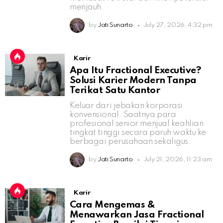
menjauh.
by
Jati Sunarto
July 27, 2026, 4:32 pm
Karir
Apa Itu Fractional Executive?
Solusi Karier Modern Tanpa
Terikat Satu Kantor
Keluar dari jebakan korporasi
konvensional. Saatnya para
profesional senior menjual keahlian
tingkat tinggi secara paruh waktu ke
berbagai perusahaan sekaligus.
by
Jati Sunarto
July 21, 2026, 11:23 am
Karir
Cara Mengemas &
Menawarkan Jasa Fractional