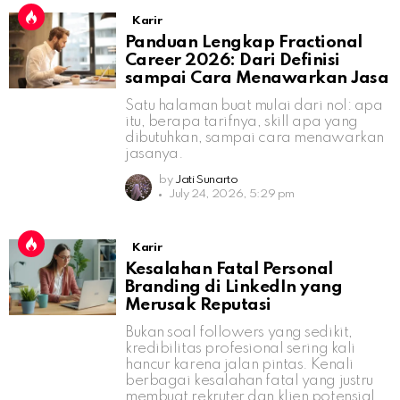
Karir
Panduan Lengkap Fractional
Career 2026: Dari Definisi
sampai Cara Menawarkan Jasa
Satu halaman buat mulai dari nol: apa
itu, berapa tarifnya, skill apa yang
dibutuhkan, sampai cara menawarkan
jasanya.
by
Jati Sunarto
July 24, 2026, 5:29 pm
Karir
Kesalahan Fatal Personal
Branding di LinkedIn yang
Merusak Reputasi
Bukan soal followers yang sedikit,
kredibilitas profesional sering kali
hancur karena jalan pintas. Kenali
berbagai kesalahan fatal yang justru
membuat rekruter dan klien potensial