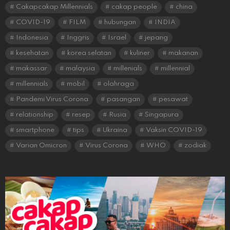
Cakapcakap Millennials
cakap people
china
COVID-19
FILM
hubungan
INDIA
Indonesia
Inggris
Israel
jepang
kesehatan
korea selatan
kuliner
makanan
makassar
malaysia
millenials
millennial
millennials
mobil
olahraga
Pandemi Virus Corona
pasangan
pesawat
relationship
resep
Rusia
Singapura
smartphone
tips
Ukraina
Vaksin COVID-19
Varian Omicron
Virus Corona
WHO
zodiak