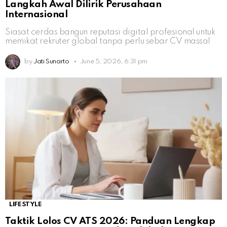
Langkah Awal Dilirik Perusahaan
Internasional
Siasat cerdas bangun reputasi digital profesional untuk
memikat rekruter global tanpa perlu sebar CV massal
by
Jati Sunarto
June 5, 2026, 6:31 pm
LIFESTYLE
Taktik Lolos CV ATS 2026: Panduan Lengkap