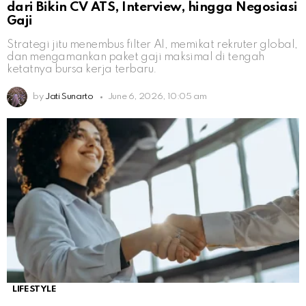
dari Bikin CV ATS, Interview, hingga Negosiasi
Gaji
Strategi jitu menembus filter AI, memikat rekruter global,
dan mengamankan paket gaji maksimal di tengah
ketatnya bursa kerja terbaru.
by
Jati Sunarto
June 6, 2026, 10:05 am
LIFESTYLE