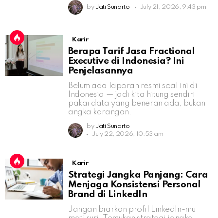
by
Jati Sunarto
July 21, 2026, 9:43 pm
Karir
Berapa Tarif Jasa Fractional
Executive di Indonesia? Ini
Penjelasannya
Belum ada laporan resmi soal ini di
Indonesia — jadi kita hitung sendiri
pakai data yang beneran ada, bukan
angka karangan.
by
Jati Sunarto
July 22, 2026, 10:53 am
Karir
Strategi Jangka Panjang: Cara
Menjaga Konsistensi Personal
Brand di LinkedIn
Jangan biarkan profil LinkedIn-mu