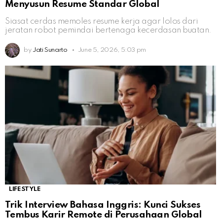
Menyusun Resume Standar Global
Siasat cerdas memoles resume kerja agar lolos dari
jeratan robot pemindai bertenaga kecerdasan buatan.
by
Jati Sunarto
June 5, 2026, 5:03 pm
LIFESTYLE
Trik Interview Bahasa Inggris: Kunci Sukses
Tembus Karir Remote di Perusahaan Global