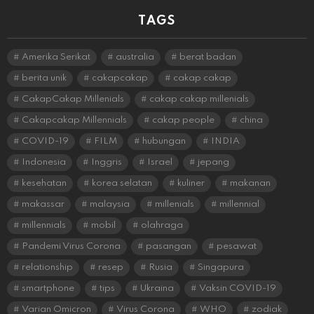
TAGS
Amerika Serikat
australia
berat badan
berita unik
cakapcakap
cakap cakap
CakapCakap Millenials
cakap cakap millenials
Cakapcakap Millennials
cakap people
china
COVID-19
FILM
hubungan
INDIA
Indonesia
Inggris
Israel
jepang
kesehatan
korea selatan
kuliner
makanan
makassar
malaysia
millenials
millennial
millennials
mobil
olahraga
Pandemi Virus Corona
pasangan
pesawat
relationship
resep
Rusia
Singapura
smartphone
tips
Ukraina
Vaksin COVID-19
Varian Omicron
Virus Corona
WHO
zodiak