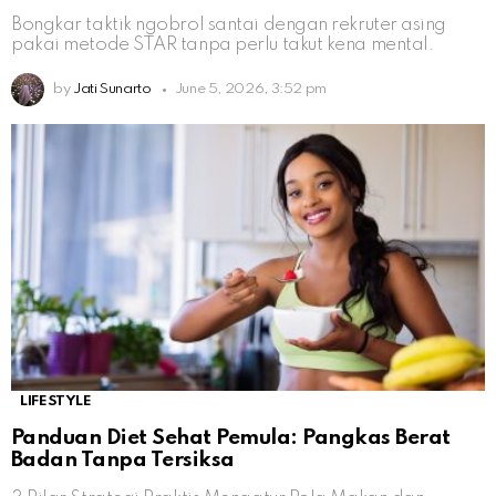
Bongkar taktik ngobrol santai dengan rekruter asing
pakai metode STAR tanpa perlu takut kena mental.
by
Jati Sunarto
June 5, 2026, 3:52 pm
LIFESTYLE
Panduan Diet Sehat Pemula: Pangkas Berat
Badan Tanpa Tersiksa