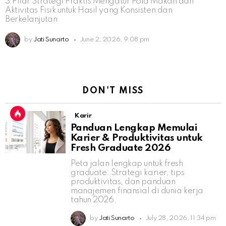
3 Pilar Strategi Praktis Mengatur Pola Makan dan
Aktivitas Fisik untuk Hasil yang Konsisten dan
Berkelanjutan
by
Jati Sunarto
June 2, 2026, 9:08 pm
DON'T MISS
Karir
Panduan Lengkap Memulai
Karier & Produktivitas untuk
Fresh Graduate 2026
Peta jalan lengkap untuk fresh
graduate: Strategi karier, tips
produktivitas, dan panduan
manajemen finansial di dunia kerja
tahun 2026.
by
Jati Sunarto
July 28, 2026, 11:34 pm