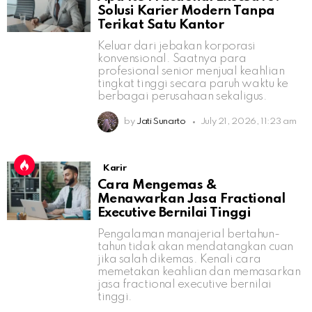
Solusi Karier Modern Tanpa
Terikat Satu Kantor
Keluar dari jebakan korporasi
konvensional. Saatnya para
profesional senior menjual keahlian
tingkat tinggi secara paruh waktu ke
berbagai perusahaan sekaligus.
by
Jati Sunarto
July 21, 2026, 11:23 am
Karir
Cara Mengemas &
Menawarkan Jasa Fractional
Executive Bernilai Tinggi
Pengalaman manajerial bertahun-
tahun tidak akan mendatangkan cuan
jika salah dikemas. Kenali cara
memetakan keahlian dan memasarkan
jasa fractional executive bernilai
tinggi.