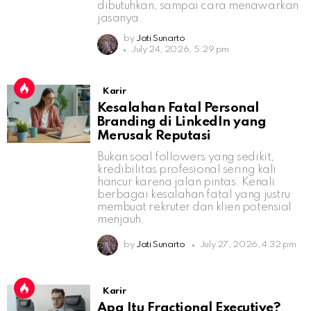
dibutuhkan, sampai cara menawarkan
jasanya.
by
Jati Sunarto
July 24, 2026, 5:29 pm
Karir
Kesalahan Fatal Personal
Branding di LinkedIn yang
Merusak Reputasi
Bukan soal followers yang sedikit,
kredibilitas profesional sering kali
hancur karena jalan pintas. Kenali
berbagai kesalahan fatal yang justru
membuat rekruter dan klien potensial
menjauh.
by
Jati Sunarto
July 27, 2026, 4:32 pm
Karir
Apa Itu Fractional Executive?