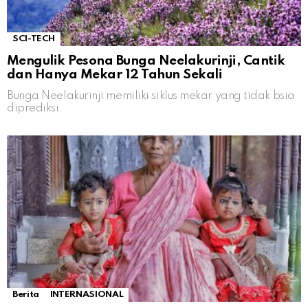
SCI-TECH
Mengulik Pesona Bunga Neelakurinji, Cantik
dan Hanya Mekar 12 Tahun Sekali
Bunga Neelakurinji memiliki siklus mekar yang tidak bsia
diprediksi
Berita
INTERNASIONAL