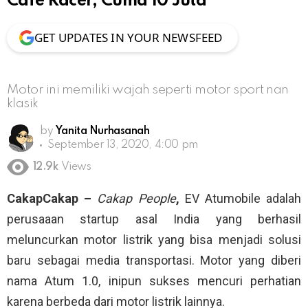
Cafe Racer, Cuma 10 Juta
GET UPDATES IN YOUR NEWSFEED
Motor ini memiliki wajah seperti motor sport nan
klasik
by
Yanita Nurhasanah
September 13, 2020, 4:00 pm
12.9k
Views
CakapCakap –
Cakap People
,
EV Atumobile adalah
perusaaan startup asal India yang berhasil
meluncurkan motor listrik yang bisa menjadi solusi
baru sebagai media transportasi. Motor yang diberi
nama Atum 1.0, inipun sukses mencuri perhatian
karena berbeda dari motor listrik lainnya.