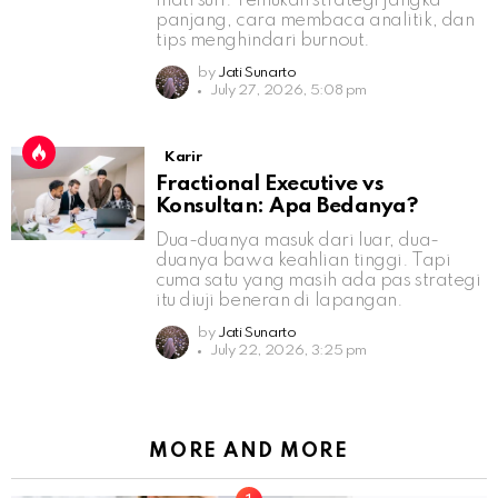
mati suri. Temukan strategi jangka
panjang, cara membaca analitik, dan
tips menghindari burnout.
by
Jati Sunarto
July 27, 2026, 5:08 pm
Karir
Fractional Executive vs
Konsultan: Apa Bedanya?
Dua-duanya masuk dari luar, dua-
duanya bawa keahlian tinggi. Tapi
cuma satu yang masih ada pas strategi
itu diuji beneran di lapangan.
by
Jati Sunarto
July 22, 2026, 3:25 pm
MORE AND MORE