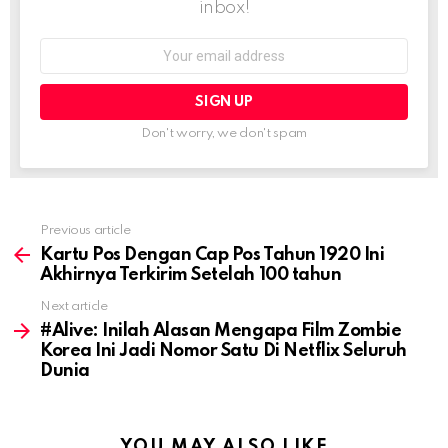
inbox!
Email
address:
Don't worry, we don't spam
Previous article
See
more
Kartu Pos Dengan Cap Pos Tahun 1920 Ini
Akhirnya Terkirim Setelah 100 tahun
Next article
#Alive: Inilah Alasan Mengapa Film Zombie
Korea Ini Jadi Nomor Satu Di Netflix Seluruh
Dunia
YOU MAY ALSO LIKE