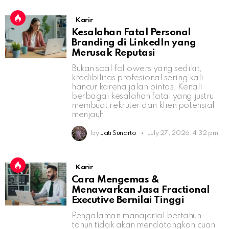
Karir
Kesalahan Fatal Personal
Branding di LinkedIn yang
Merusak Reputasi
Bukan soal followers yang sedikit,
kredibilitas profesional sering kali
hancur karena jalan pintas. Kenali
berbagai kesalahan fatal yang justru
membuat rekruter dan klien potensial
menjauh.
by
Jati Sunarto
July 27, 2026, 4:32 pm
Karir
Cara Mengemas &
Menawarkan Jasa Fractional
Executive Bernilai Tinggi
Pengalaman manajerial bertahun-
tahun tidak akan mendatangkan cuan