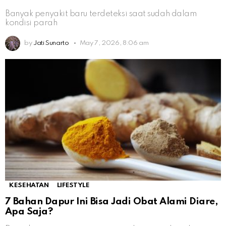
Banyak penyakit baru terdeteksi saat sudah dalam
kondisi parah
by
Jati Sunarto
May 7, 2026, 8:06 am
KESEHATAN
LIFESTYLE
7 Bahan Dapur Ini Bisa Jadi Obat Alami Diare,
Apa Saja?