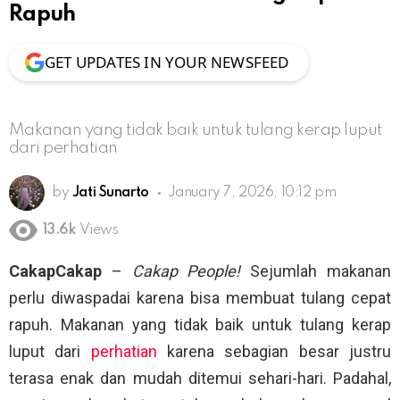
Rapuh
GET UPDATES IN YOUR NEWSFEED
Makanan yang tidak baik untuk tulang kerap luput
dari perhatian
by
Jati Sunarto
January 7, 2026, 10:12 pm
13.6k
Views
CakapCakap
–
Cakap People!
Sejumlah makanan
perlu diwaspadai karena bisa membuat tulang cepat
rapuh. Makanan yang tidak baik untuk tulang kerap
luput dari
perhatian
karena sebagian besar justru
terasa enak dan mudah ditemui sehari-hari. Padahal,