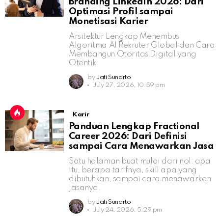
Branding LinkedIn 2026: Dari
Optimasi Profil sampai
Monetisasi Karier
Arsitektur Lengkap Menembus
Algoritma AI Rekruter Global dan Cara
Membangun Otoritas Digital yang
Otentik
by
Jati Sunarto
July 27, 2026, 10:59 pm
Karir
Panduan Lengkap Fractional
Career 2026: Dari Definisi
sampai Cara Menawarkan Jasa
Satu halaman buat mulai dari nol: apa
itu, berapa tarifnya, skill apa yang
dibutuhkan, sampai cara menawarkan
jasanya.
by
Jati Sunarto
July 24, 2026, 5:29 pm