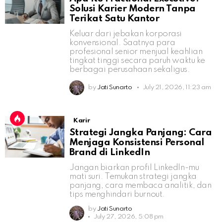
Solusi Karier Modern Tanpa
Terikat Satu Kantor
Keluar dari jebakan korporasi
konvensional. Saatnya para
profesional senior menjual keahlian
tingkat tinggi secara paruh waktu ke
berbagai perusahaan sekaligus.
by
Jati Sunarto
July 21, 2026, 11:23 am
Karir
Strategi Jangka Panjang: Cara
Menjaga Konsistensi Personal
Brand di LinkedIn
Jangan biarkan profil LinkedIn-mu
mati suri. Temukan strategi jangka
panjang, cara membaca analitik, dan
tips menghindari burnout.
by
Jati Sunarto
July 27, 2026, 5:08 pm