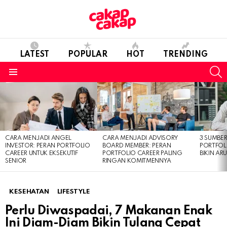
LATEST
POPULAR
HOT
TRENDING
S
Menu
LATEST
STORIES
CARA MENJADI ANGEL
CARA MENJADI ADVISORY
3 SUMBE
INVESTOR: PERAN PORTFOLIO
BOARD MEMBER: PERAN
PORTFOL
CAREER UNTUK EKSEKUTIF
PORTFOLIO CAREER PALING
BIKIN ARU
SENIOR
RINGAN KOMITMENNYA
KESEHATAN
LIFESTYLE
Perlu Diwaspadai, 7 Makanan Enak
Ini Diam-Diam Bikin Tulang Cepat