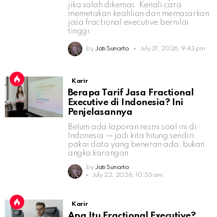
jika salah dikemas. Kenali cara
memetakan keahlian dan memasarkan
jasa fractional executive bernilai
tinggi.
by
Jati Sunarto
July 21, 2026, 9:43 pm
Karir
Berapa Tarif Jasa Fractional
Executive di Indonesia? Ini
Penjelasannya
Belum ada laporan resmi soal ini di
Indonesia — jadi kita hitung sendiri
pakai data yang beneran ada, bukan
angka karangan.
by
Jati Sunarto
July 22, 2026, 10:53 am
Karir
Apa Itu Fractional Executive?