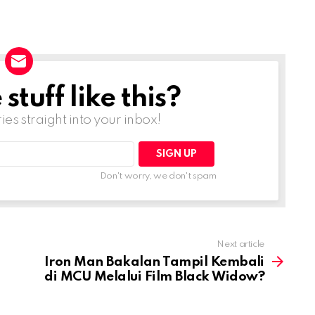
tuff like this?
ries straight into your inbox!
Don't worry, we don't spam
Next article
Iron Man Bakalan Tampil Kembali
di MCU Melalui Film Black Widow?