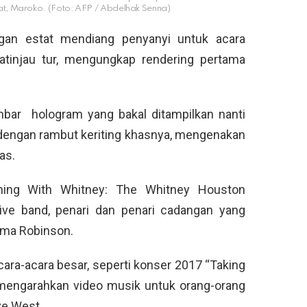
, Maroko. (Foto: AFP / Abdelhak Senna)
gan estat mendiang penyanyi untuk acara
ratinjau tur, mengungkap rendering pertama
mbar
hologram yang bakal ditampilkan nanti
engan rambut keriting khasnya, mengenakan
as.
ning With Whitney: The Whitney Houston
ive band, penari dan penari cadangan yang
tima Robinson.
cara-acara besar, seperti konser 2017 “Taking
 mengarahkan video musik untuk orang-orang
ye West.