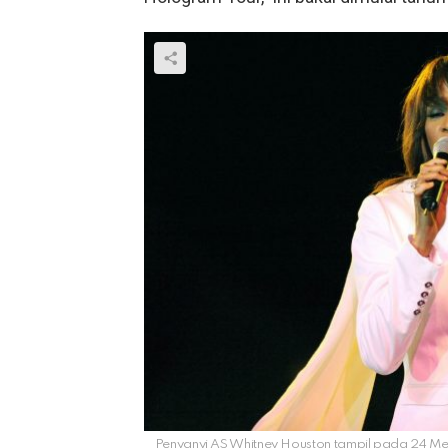
Penyanyi AS Whitney Houston tampil pada 24 Mei