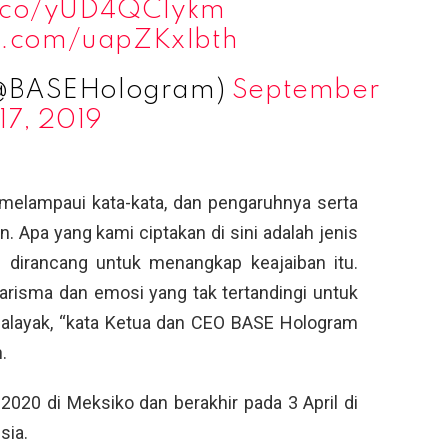
t.co/yUD4QCIykm
er.com/uapZKxIbth
(@BASEHologram)
September
17, 2019
melampaui kata-kata, dan pengaruhnya serta
 Apa yang kami ciptakan di sini adalah jenis
 dirancang untuk menangkap keajaiban itu.
 karisma dan emosi yang tak tertandingi untuk
khalayak, “kata Ketua dan CEO BASE Hologram
.
2020 di Meksiko dan berakhir pada 3 April di
sia.