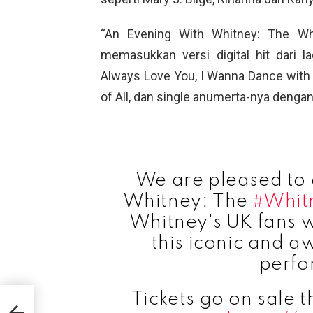
“An Evening With Whitney: The Wh
memasukkan versi digital hit dari lag
Always Love You, I Wanna Dance wit
of All, dan single anumerta-nya dengan
We are pleased to
Whitney: The
#Whit
Whitney's UK fans wi
this iconic and 
perfo
Tickets go on sale 
per
dak