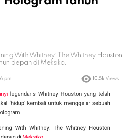
r Hologram Tahun
ening With Whitney: The Whitney Houston
ahun depan di Meksiko.
26 pm
10.5k
Views
nyi
legendaris Whitney Houston yang telah
akal ‘hidup’ kembali untuk menggelar sebuah
hologram.
ening With Whitney: The Whitney Houston
n depan di
Meksiko
.