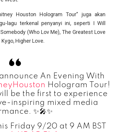
itney Houston Hologram Tour” juga akan
u-lagu terkenal penyanyi ini, seperti I Will
h Somebody (Who Lov Me), The Greatest Love
 Kygo, Higher Love.
 announce An Evening With
neyHouston
Hologram Tour!
ll be the first to experience
awe-inspiring mixed media
rmance. ✨🎤✨
this Friday 9/20 at 9 AM BST