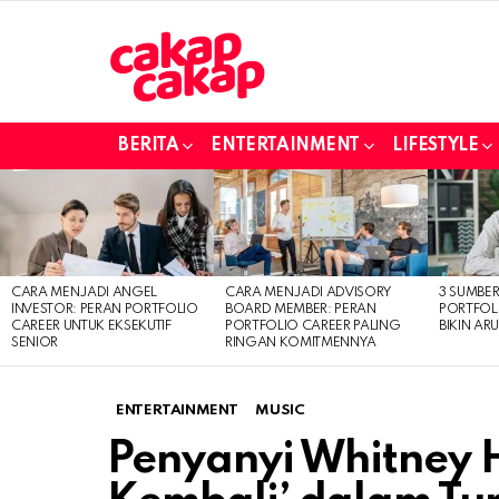
BERITA
ENTERTAINMENT
LIFESTYLE
LATEST
STORIES
CARA MENJADI ANGEL
CARA MENJADI ADVISORY
3 SUMBE
INVESTOR: PERAN PORTFOLIO
BOARD MEMBER: PERAN
PORTFOL
CAREER UNTUK EKSEKUTIF
PORTFOLIO CAREER PALING
BIKIN ARU
SENIOR
RINGAN KOMITMENNYA
ENTERTAINMENT
MUSIC
Penyanyi Whitney 