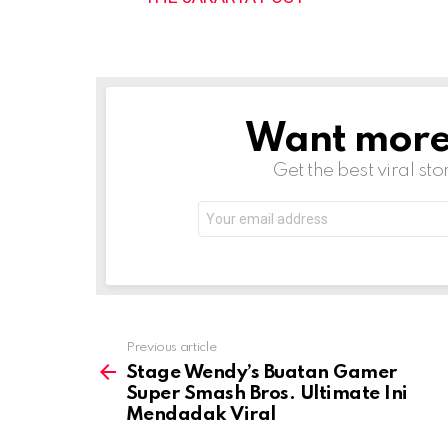
Want more s
NEWSLETTER
Get the best viral sto
Email
address:
Previous article
See
more
Stage Wendy’s Buatan Gamer
Super Smash Bros. Ultimate Ini
Mendadak Viral