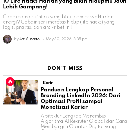
10 Life Hacks Harian yang Bikin Hidupmu Jauh
Lebih Gampang!
Capek sama rutinitas yang bikin boncos waktu dan
energi? Cobain seni meretas hidup (life hacks) yang
logis, praktis, dan anti-ribet ini!
by
Jati Sunarto
May 30, 2026, 3:35 pm
DON'T MISS
Karir
Panduan Lengkap Personal
Branding LinkedIn 2026: Dari
Optimasi Profil sampai
Monetisasi Karier
Arsitektur Lengkap Menembus
Algoritma AI Rekruter Global dan Cara
Membangun Otoritas Digital yang