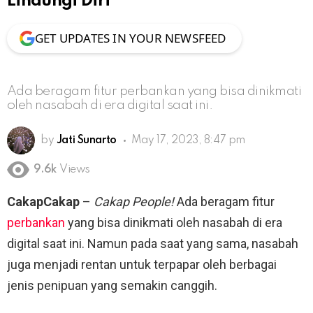
Lindungi Diri
GET UPDATES IN YOUR NEWSFEED
Ada beragam fitur perbankan yang bisa dinikmati
oleh nasabah di era digital saat ini.
by
Jati Sunarto
May 17, 2023, 8:47 pm
9.6k
Views
CakapCakap
–
Cakap People!
Ada beragam fitur
perbankan
yang bisa dinikmati oleh nasabah di era
digital saat ini. Namun pada saat yang sama, nasabah
juga menjadi rentan untuk terpapar oleh berbagai
jenis penipuan yang semakin canggih.