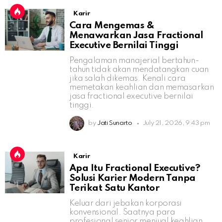
Karir
Cara Mengemas &
Menawarkan Jasa Fractional
Executive Bernilai Tinggi
Pengalaman manajerial bertahun-
tahun tidak akan mendatangkan cuan
jika salah dikemas. Kenali cara
memetakan keahlian dan memasarkan
jasa fractional executive bernilai
tinggi.
by
Jati Sunarto
July 21, 2026, 9:43 pm
Karir
Apa Itu Fractional Executive?
Solusi Karier Modern Tanpa
Terikat Satu Kantor
Keluar dari jebakan korporasi
konvensional. Saatnya para
profesional senior menjual keahlian