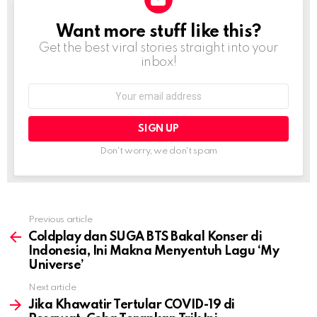
Want more stuff like this?
NEWSLETTER
Get the best viral stories straight into your
inbox!
Email
address:
Don't worry, we don't spam
Previous article
See
more
Coldplay dan SUGA BTS Bakal Konser di
Indonesia, Ini Makna Menyentuh Lagu ‘My
Universe’
Next article
Jika Khawatir Tertular COVID-19 di