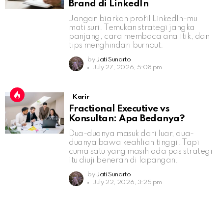
Brand di LinkedIn
Jangan biarkan profil LinkedIn-mu
mati suri. Temukan strategi jangka
panjang, cara membaca analitik, dan
tips menghindari burnout.
by
Jati Sunarto
July 27, 2026, 5:08 pm
Karir
Fractional Executive vs
Konsultan: Apa Bedanya?
Dua-duanya masuk dari luar, dua-
duanya bawa keahlian tinggi. Tapi
cuma satu yang masih ada pas strategi
itu diuji beneran di lapangan.
by
Jati Sunarto
July 22, 2026, 3:25 pm