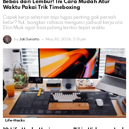
Bebas dari Lembur! Ini Cara Mudah Atur
Waktu Pakai Trik Timeboxing
Capek kerja seharian tapi tugas penting gak pernah
kelar? Yuk, bongkar rahasia mengunci jadwal kerja ala
Elon Musk agar bisa pulang kantor tepat waktu.
by
Jati Sunarto
May 30, 2026, 5:13 pm
Life-Hacks