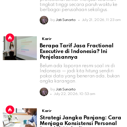
tingkat tinggi secara paruh waktu ke
berbagai perusahaan sekaligus.
by
Jati Sunarto
July 21, 2026, 11:23 am
Karir
Berapa Tarif Jasa Fractional
Executive di Indonesia? Ini
Penjelasannya
Belum ada laporan resmi soal ini di
Indonesia — jadi kita hitung sendiri
pakai data yang beneran ada, bukan
angka karangan.
by
Jati Sunarto
July 22, 2026, 10:53 am
Karir
Strategi Jangka Panjang: Cara
Menjaga Konsistensi Personal