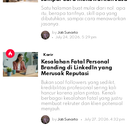
Satu halaman buat mulai dari nol: apa
itu, berapa tarifnya, skill apa yang
dibutuhkan, sampai cara menawarkan
jasanya.
by
Jati Sunarto
July 24, 2026, 5:29 pm
Karir
Kesalahan Fatal Personal
Branding di LinkedIn yang
Merusak Reputasi
Bukan soal followers yang sedikit,
kredibilitas profesional sering kali
hancur karena jalan pintas. Kenali
berbagai kesalahan fatal yang justru
membuat rekruter dan klien potensial
menjauh.
by
Jati Sunarto
July 27, 2026, 4:32 pm