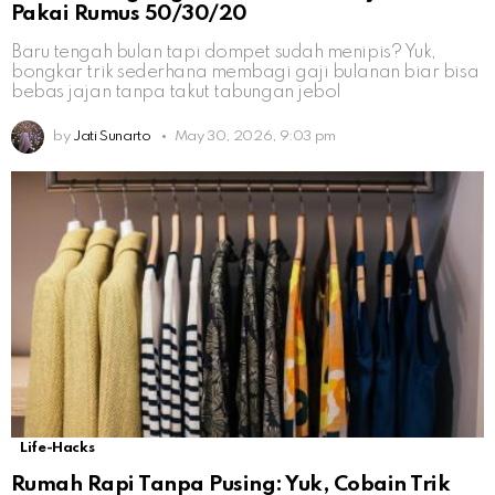
Pakai Rumus 50/30/20
Baru tengah bulan tapi dompet sudah menipis? Yuk,
bongkar trik sederhana membagi gaji bulanan biar bisa
bebas jajan tanpa takut tabungan jebol
by
Jati Sunarto
May 30, 2026, 9:03 pm
Life-Hacks
Rumah Rapi Tanpa Pusing: Yuk, Cobain Trik