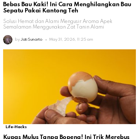
Bebas Bau Kaki! Ini Cara Menghilangkan Bau
Sepatu Pakai Kantong Teh
Solusi Hemat dan Alami Mengusir Aroma Apek
Semalaman Menggunakan Zat Tanin Alami
by
Jati Sunarto
May 31, 2026, 11:25 am
Life-Hacks
Kupas Mulus Tanpa Bopeng! Ini Trik Merebus