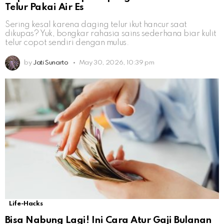
Telur Pakai Air Es
Sering kesal karena daging telur ikut hancur saat
dikupas? Yuk, bongkar rahasia sains sederhana biar kulit
telur copot sendiri dengan mulus.
by
Jati Sunarto
May 30, 2026, 10:39 pm
Life-Hacks
Bisa Nabung Lagi! Ini Cara Atur Gaji Bulanan