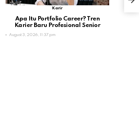
Mel
Karir
Apa Itu Portfolio Career? Tren
Karier Baru Profesional Senior
August 3, 2026, 11:37 pm