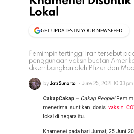
Khamenei Disuntik
Lokal
GET UPDATES IN YOUR NEWSFEED
Pemimpin tertinggi Iran tersebut p
penggunaan vaksin buatan Amerika 
dikembangkan oleh Pfizer dan Mo
by
Jati Sunarto
June 25, 2021, 10:33 pm
CakapCakap
–
Cakap People!
Pemimpi
menerima suntikan dosis
vaksin CO
lokal di negara itu.
Khamenei pada hari Jumat, 25 Juni 