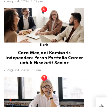
August 4, 2026, 3:29 pm
Karir
Cara Menjadi Komisaris
Independen: Peran Portfolio Career
untuk Eksekutif Senior
August 4, 2026, 1:31 am
Kon