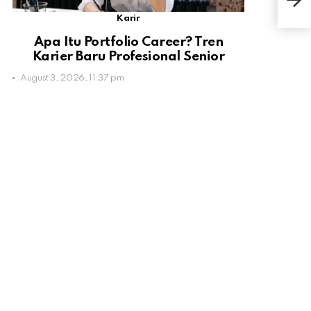
Bias
Karir
Apa Itu Portfolio Career? Tren
Karier Baru Profesional Senior
August 3, 2026, 11:37 pm