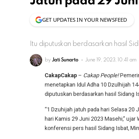
Jatuh pada 29 Jun
GET UPDATES IN YOUR NEWSFEED
Itu diputuskan berdasarkan hasil S
by
Jati Sunarto
June 19, 2023, 10:41 am
CakapCakap
–
Cakap People!
Pemerin
menetapkan Idul Adha 10 Dzulhijah 144
diputuskan berdasarkan hasil Sidang I
“1 Dzuhijah jatuh pada hari Selasa 20 
hari Kamis 29 Juni 2023 Masehi,” ujar 
konferensi pers hasil Sidang Isbat, Mi