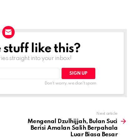
tuff like this?
ries straight into your inbox!
Don't worry, we don't spam
Next article
Mengenal Dzulhijjah, Bulan Suci
Berisi Amalan Salih Berpahala
Luar Biasa Besar