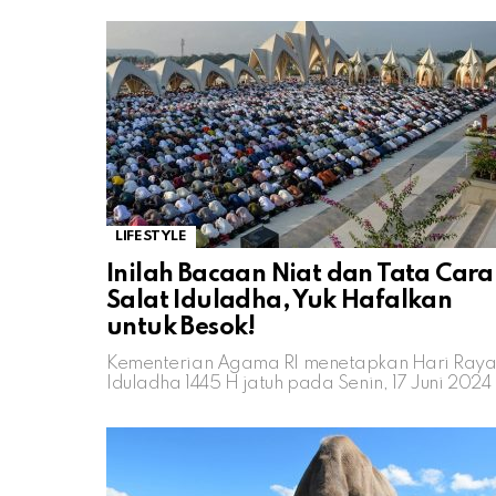
LIFESTYLE
Inilah Bacaan Niat dan Tata Cara
Salat Iduladha, Yuk Hafalkan
untuk Besok!
Kementerian Agama RI menetapkan Hari Ray
Iduladha 1445 H jatuh pada Senin, 17 Juni 2024