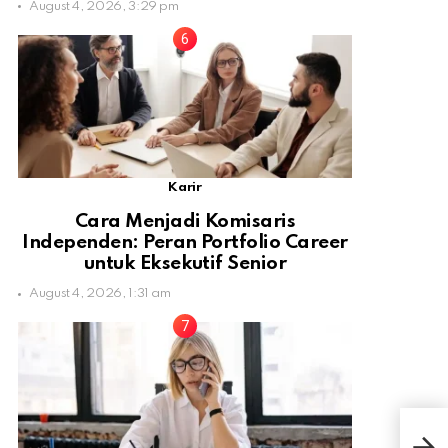
August 4, 2026, 3:29 pm
Karir
Cara Menjadi Komisaris
Independen: Peran Portfolio Career
untuk Eksekutif Senior
August 4, 2026, 1:31 am
Meng
Beri