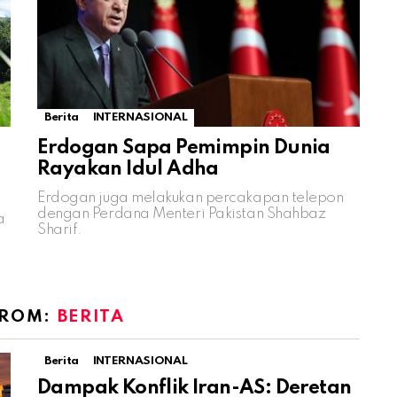
Berita
INTERNASIONAL
Erdogan Sapa Pemimpin Dunia
Rayakan Idul Adha
Erdogan juga melakukan percakapan telepon
dengan Perdana Menteri Pakistan Shahbaz
a
Sharif.
FROM:
BERITA
Berita
INTERNASIONAL
Dampak Konflik Iran-AS: Deretan