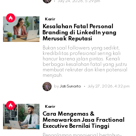
July 24, 2026, 5:29 pm
Karir
Kesalahan Fatal Personal
Branding di LinkedIn yang
Merusak Reputasi
Bukan soal followers yang sedikit,
kredibilitas profesional sering kali
hancur karena jalan pintas. Kenali
berbagai kesalahan fatal yang justru
membuat rekruter dan klien potensial
menjauh.
by
Jati Sunarto
July 27, 2026, 4:32 pm
Karir
Cara Mengemas &
Menawarkan Jasa Fractional
Executive Bernilai Tinggi
Pengalaman manajerial bertahun-