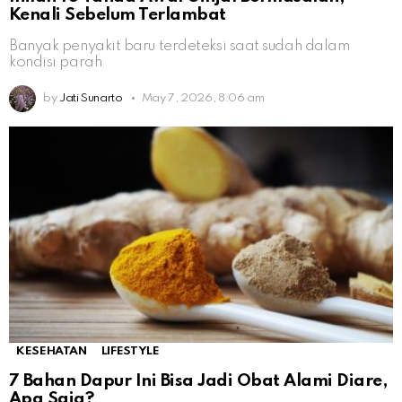
Kenali Sebelum Terlambat
Banyak penyakit baru terdeteksi saat sudah dalam
kondisi parah
by
Jati Sunarto
May 7, 2026, 8:06 am
KESEHATAN
LIFESTYLE
7 Bahan Dapur Ini Bisa Jadi Obat Alami Diare,
Apa Saja?