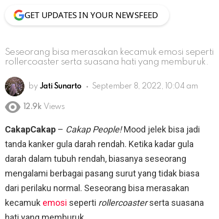
GET UPDATES IN YOUR NEWSFEED
Seseorang bisa merasakan kecamuk emosi seperti
rollercoaster serta suasana hati yang memburuk.
by
Jati Sunarto
September 8, 2022, 10:04 am
12.9k
Views
CakapCakap
–
Cakap People!
Mood jelek bisa jadi
tanda kanker gula darah rendah. Ketika kadar gula
darah dalam tubuh rendah, biasanya seseorang
mengalami berbagai pasang surut yang tidak biasa
dari perilaku normal. Seseorang bisa merasakan
kecamuk
emosi
seperti
rollercoaster
serta suasana
hati yang memburuk.