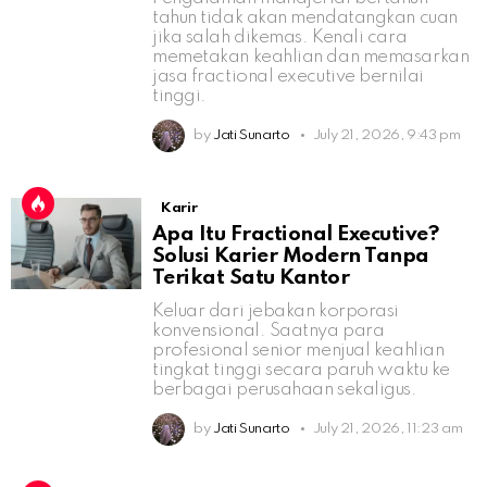
tahun tidak akan mendatangkan cuan
jika salah dikemas. Kenali cara
memetakan keahlian dan memasarkan
jasa fractional executive bernilai
tinggi.
by
Jati Sunarto
July 21, 2026, 9:43 pm
Karir
Apa Itu Fractional Executive?
Solusi Karier Modern Tanpa
Terikat Satu Kantor
Keluar dari jebakan korporasi
konvensional. Saatnya para
profesional senior menjual keahlian
tingkat tinggi secara paruh waktu ke
berbagai perusahaan sekaligus.
by
Jati Sunarto
July 21, 2026, 11:23 am