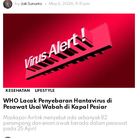
by
Jati Sunarto
May 6, 2026, 9:31 pm
KESEHATAN
LIFESTYLE
WHO Lacak Penyebaran Hantavirus di
Pesawat Usai Wabah di Kapal Pesiar
Maskapai Airlink menyebut ada sebanyak 82
penumpang dan enam awak berada dalam pesawat
pada 25 April