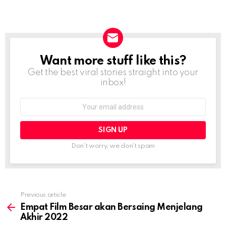
Want more stuff like this?
NEWSLETTER
Get the best viral stories straight into your
inbox!
Email
address:
Don't worry, we don't spam
Previous article
See
more
Empat Film Besar akan Bersaing Menjelang
Akhir 2022