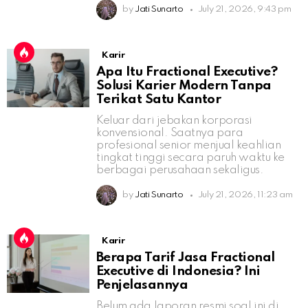
by
Jati Sunarto
July 21, 2026, 9:43 pm
Karir
Apa Itu Fractional Executive?
Solusi Karier Modern Tanpa
Terikat Satu Kantor
Keluar dari jebakan korporasi
konvensional. Saatnya para
profesional senior menjual keahlian
tingkat tinggi secara paruh waktu ke
berbagai perusahaan sekaligus.
by
Jati Sunarto
July 21, 2026, 11:23 am
Karir
Berapa Tarif Jasa Fractional
Executive di Indonesia? Ini
Penjelasannya
Belum ada laporan resmi soal ini di