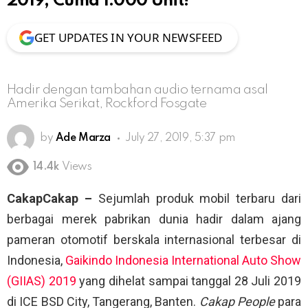
2019, Cuma 1.000 Unit!
GET UPDATES IN YOUR NEWSFEED
Hadir dengan tambahan audio ternama asal
Amerika Serikat, Rockford Fosgate
by
Ade Marza
July 27, 2019, 5:37 pm
14.4k
Views
CakapCakap –
Sejumlah produk mobil terbaru dari
berbagai merek pabrikan dunia hadir dalam ajang
pameran otomotif berskala internasional terbesar di
Indonesia,
Gaikindo Indonesia International Auto Show
(GIIAS) 2019
yang dihelat sampai tanggal 28 Juli 2019
di ICE BSD City, Tangerang, Banten.
Cakap People
para