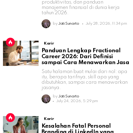
produktivitas, dan panduan
manajemen finansial di dunia kerja
tahun 2026.
by
Jati Sunarto
July 28, 2026, 11:34 pm
Karir
Panduan Lengkap Fractional
Career 2026: Dari Definisi
sampai Cara Menawarkan Jasa
Satu halaman buat mulai dari nol: apa
itu, berapa tarifnya, skill apa yang
dibutuhkan, sampai cara menawarkan
jasanya.
by
Jati Sunarto
July 24, 2026, 5:29 pm
Karir
Kesalahan Fatal Personal
Branding di LinkedIn yang