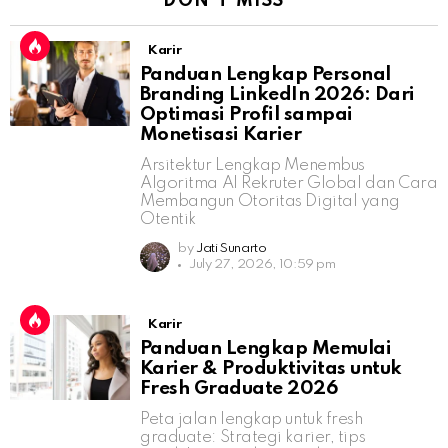
DON'T MISS
Karir
Panduan Lengkap Personal
Branding LinkedIn 2026: Dari
Optimasi Profil sampai
Monetisasi Karier
Arsitektur Lengkap Menembus
Algoritma AI Rekruter Global dan Cara
Membangun Otoritas Digital yang
Otentik
by
Jati Sunarto
July 27, 2026, 10:59 pm
Karir
Panduan Lengkap Memulai
Karier & Produktivitas untuk
Fresh Graduate 2026
Peta jalan lengkap untuk fresh
graduate: Strategi karier, tips