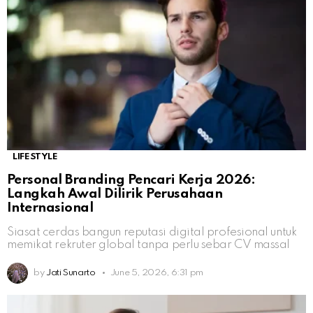
LIFESTYLE
Personal Branding Pencari Kerja 2026:
Langkah Awal Dilirik Perusahaan
Internasional
Siasat cerdas bangun reputasi digital profesional untuk
memikat rekruter global tanpa perlu sebar CV massal
by
Jati Sunarto
June 5, 2026, 6:31 pm