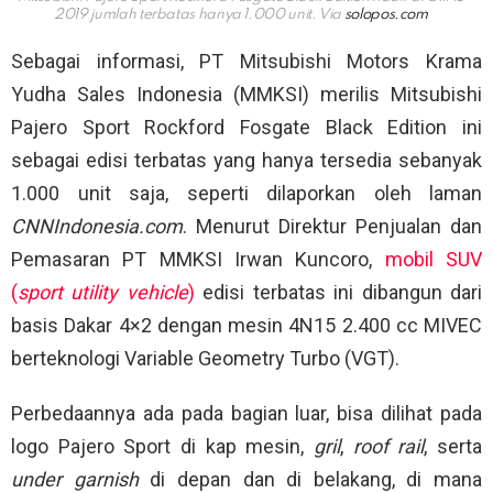
2019 jumlah terbatas hanya 1.000 unit. Via
solopos.com
Sebagai informasi, PT Mitsubishi Motors Krama
Yudha Sales Indonesia (MMKSI) merilis Mitsubishi
Pajero Sport Rockford Fosgate Black Edition ini
sebagai edisi terbatas yang hanya tersedia sebanyak
1.000 unit saja, seperti dilaporkan oleh laman
CNNIndonesia.com
. Menurut Direktur Penjualan dan
Pemasaran PT MMKSI Irwan Kuncoro,
mobil SUV
(
sport utility vehicle
)
edisi terbatas ini dibangun dari
basis Dakar 4×2 dengan mesin 4N15 2.400 cc MIVEC
berteknologi Variable Geometry Turbo (VGT).
Perbedaannya ada pada bagian luar, bisa dilihat pada
logo Pajero Sport di kap mesin,
gril
,
roof rail
, serta
under garnish
di depan dan di belakang, di mana