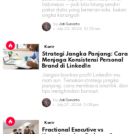
Indonesia — jadi kita hitung sendiri
pakai data yang beneran ada, bukan
angka karangan.
by
Jati Sunarto
July 22, 2026, 10:53 am
Karir
Strategi Jangka Panjang: Cara
Menjaga Konsistensi Personal
Brand di LinkedIn
Jangan biarkan profil LinkedIn-mu
mati suri. Temukan strategi jangka
panjang, cara membaca analitik, dan
tips menghindari burnout.
by
Jati Sunarto
July 27, 2026, 5:08 pm
Karir
Fractional Executive vs