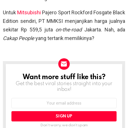
Untuk
Mitsubishi
Pajero Sport Rockford Fosgate Black
Edition sendiri, PT MMKSI menjanjikan harga jualnya
sekitar Rp 559,5 juta
on-the-road
Jakarta. Nah, ada
Cakap People
yang tertarik memilikinya?
Want more stuff like this?
NEWSLETTER
Get the best viral stories straight into your
inbox!
Email
address:
Don't worry, we don't spam