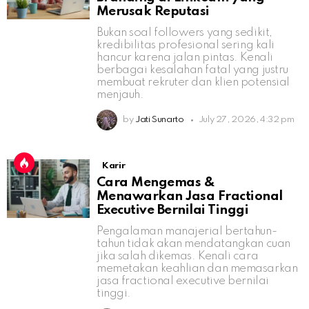
Merusak Reputasi
Bukan soal followers yang sedikit,
kredibilitas profesional sering kali
hancur karena jalan pintas. Kenali
berbagai kesalahan fatal yang justru
membuat rekruter dan klien potensial
menjauh.
by
Jati Sunarto
July 27, 2026, 4:32 pm
Karir
Cara Mengemas &
Menawarkan Jasa Fractional
Executive Bernilai Tinggi
Pengalaman manajerial bertahun-
tahun tidak akan mendatangkan cuan
jika salah dikemas. Kenali cara
memetakan keahlian dan memasarkan
jasa fractional executive bernilai
tinggi.