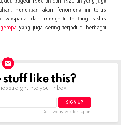
alu, ada tragedi 1960-an dan 1920-an yang juga
han. Penelitian akan fenomena ini terus
ih waspada dan mengerti tentang siklus
a
gempa
yang juga sering terjadi di berbagai
tuff like this?
ries straight into your inbox!
Don't worry, we don't spam