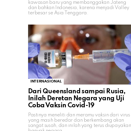
kawasan baru yang membanggakan Jateng
dan bahkan Indonesia, karena menjadi Valley
terbesar se Asia Tenggara.
INTERNASIONAL
Dari Queensland sampai Rusia,
Inilah Deretan Negara yang Uji
Coba Vaksin Covid-19
Pastinya meneliti dan meramu vaksin dari virus
yang masih beredar dan berkembang akan
sangat susah, dan inilah yang terus diupayaka
banyak negara.