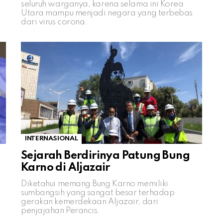
seluruh warganya, karena selama ini Korea
Utara mampu menjadi negara yang terbebas
dari virus corona.
INTERNASIONAL
Sejarah Berdirinya Patung Bung
Karno di Aljazair
Diketahui memang Bung Karno memiliki
sumbangsih yang sangat besar terhadap
gerakan kemerdekaan Aljazair, dari
penjajahan Perancis.
n