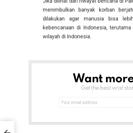
Jika dilihat dari riwayat bencana di P
menimbulkan banyak korban berjatu
dilakukan agar manusia bisa leb
kebencanaan di Indonesia, terutam
wilayah di Indonesia.
Want more s
NEWSLETTER
Get the best viral sto
Email
address: