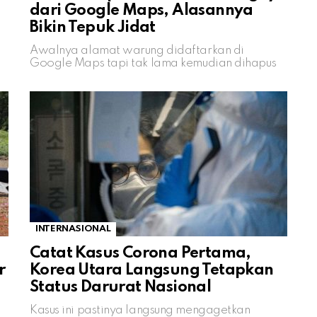
dari Google Maps, Alasannya
Bikin Tepuk Jidat
Awalnya alamat warung didaftarkan di
Google Maps tapi tak lama kemudian dihapus
INTERNASIONAL
Catat Kasus Corona Pertama,
r
Korea Utara Langsung Tetapkan
Status Darurat Nasional
Kasus ini pastinya langsung mengagetkan