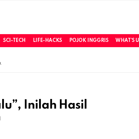
SCI-TECH
LIFE-HACKS
POJOK INGGRIS
WHAT’S 
.
u”, Inilah Hasil
n