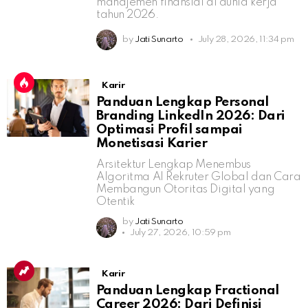
manajemen finansial di dunia kerja
tahun 2026.
by
Jati Sunarto
July 28, 2026, 11:34 pm
Karir
Panduan Lengkap Personal
Branding LinkedIn 2026: Dari
Optimasi Profil sampai
Monetisasi Karier
Arsitektur Lengkap Menembus
Algoritma AI Rekruter Global dan Cara
Membangun Otoritas Digital yang
Otentik
by
Jati Sunarto
July 27, 2026, 10:59 pm
Karir
Panduan Lengkap Fractional
Career 2026: Dari Definisi