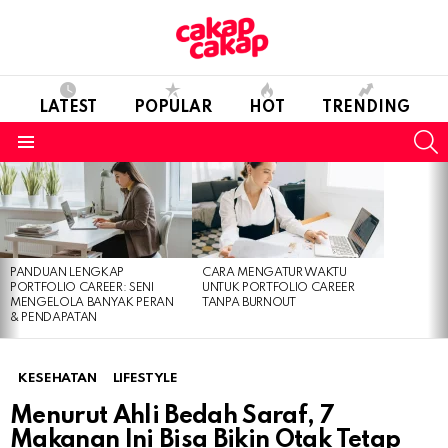
LATEST
POPULAR
HOT
TRENDING
S
Menu
LATEST
STORIES
PANDUAN LENGKAP
CARA MENGATUR WAKTU
PORTFOLIO CAREER: SENI
UNTUK PORTFOLIO CAREER
MENGELOLA BANYAK PERAN
TANPA BURNOUT
& PENDAPATAN
KESEHATAN
LIFESTYLE
Menurut Ahli Bedah Saraf, 7
Makanan Ini Bisa Bikin Otak Tetap