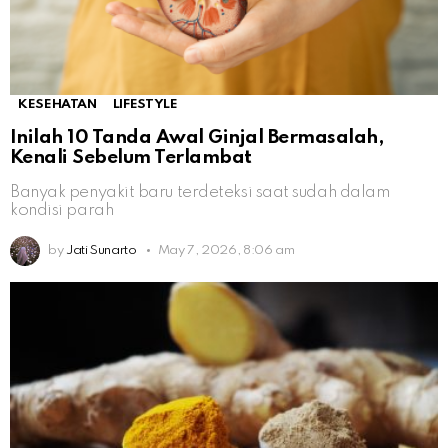
KESEHATAN
LIFESTYLE
Inilah 10 Tanda Awal Ginjal Bermasalah,
Kenali Sebelum Terlambat
Banyak penyakit baru terdeteksi saat sudah dalam
kondisi parah
by
Jati Sunarto
May 7, 2026, 8:06 am