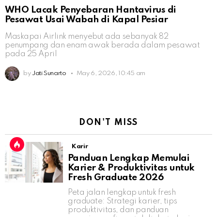
WHO Lacak Penyebaran Hantavirus di
Pesawat Usai Wabah di Kapal Pesiar
Maskapai Airlink menyebut ada sebanyak 82
penumpang dan enam awak berada dalam pesawat
pada 25 April
by
Jati Sunarto
May 6, 2026, 10:45 am
DON'T MISS
Karir
Panduan Lengkap Memulai
Karier & Produktivitas untuk
Fresh Graduate 2026
Peta jalan lengkap untuk fresh
graduate: Strategi karier, tips
produktivitas, dan panduan