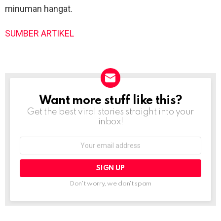
minuman hangat.
SUMBER ARTIKEL
Want more stuff like this?
NEWSLETTER
Get the best viral stories straight into your
inbox!
Email
address:
Don't worry, we don't spam