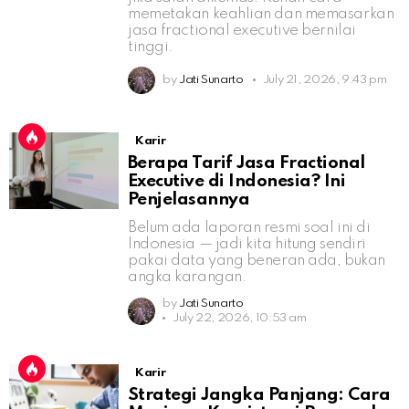
memetakan keahlian dan memasarkan
jasa fractional executive bernilai
tinggi.
by
Jati Sunarto
July 21, 2026, 9:43 pm
Karir
Berapa Tarif Jasa Fractional
Executive di Indonesia? Ini
Penjelasannya
Belum ada laporan resmi soal ini di
Indonesia — jadi kita hitung sendiri
pakai data yang beneran ada, bukan
angka karangan.
by
Jati Sunarto
July 22, 2026, 10:53 am
Karir
Strategi Jangka Panjang: Cara