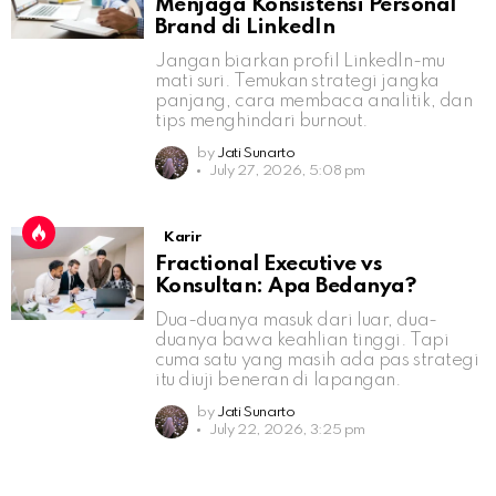
Menjaga Konsistensi Personal
Brand di LinkedIn
Jangan biarkan profil LinkedIn-mu
mati suri. Temukan strategi jangka
panjang, cara membaca analitik, dan
tips menghindari burnout.
by
Jati Sunarto
July 27, 2026, 5:08 pm
Karir
Fractional Executive vs
Konsultan: Apa Bedanya?
Dua-duanya masuk dari luar, dua-
duanya bawa keahlian tinggi. Tapi
cuma satu yang masih ada pas strategi
itu diuji beneran di lapangan.
by
Jati Sunarto
July 22, 2026, 3:25 pm