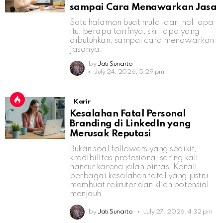
sampai Cara Menawarkan Jasa
Satu halaman buat mulai dari nol: apa
itu, berapa tarifnya, skill apa yang
dibutuhkan, sampai cara menawarkan
jasanya.
by
Jati Sunarto
July 24, 2026, 5:29 pm
Karir
Kesalahan Fatal Personal
Branding di LinkedIn yang
Merusak Reputasi
Bukan soal followers yang sedikit,
kredibilitas profesional sering kali
hancur karena jalan pintas. Kenali
berbagai kesalahan fatal yang justru
membuat rekruter dan klien potensial
menjauh.
by
Jati Sunarto
July 27, 2026, 4:32 pm