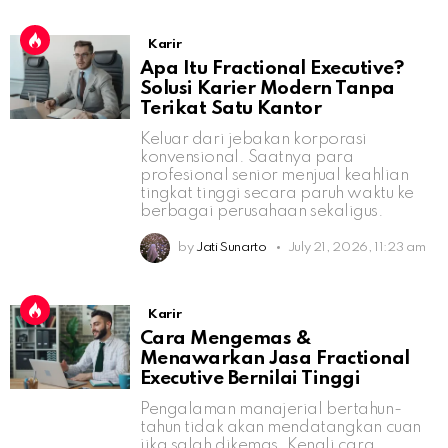
Karir
Apa Itu Fractional Executive?
Solusi Karier Modern Tanpa
Terikat Satu Kantor
Keluar dari jebakan korporasi
konvensional. Saatnya para
profesional senior menjual keahlian
tingkat tinggi secara paruh waktu ke
berbagai perusahaan sekaligus.
by
Jati Sunarto
July 21, 2026, 11:23 am
Karir
Cara Mengemas &
Menawarkan Jasa Fractional
Executive Bernilai Tinggi
Pengalaman manajerial bertahun-
tahun tidak akan mendatangkan cuan
jika salah dikemas. Kenali cara