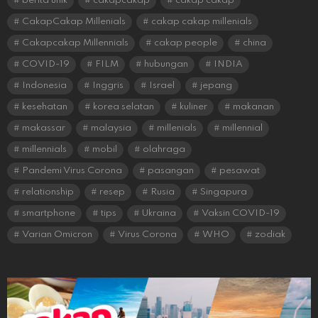
berita unik
cakapcakap
cakap cakap
CakapCakap Millenials
cakap cakap millenials
Cakapcakap Millennials
cakap people
china
COVID-19
FILM
hubungan
INDIA
Indonesia
Inggris
Israel
jepang
kesehatan
korea selatan
kuliner
makanan
makassar
malaysia
millenials
millennial
millennials
mobil
olahraga
Pandemi Virus Corona
pasangan
pesawat
relationship
resep
Rusia
Singapura
smartphone
tips
Ukraina
Vaksin COVID-19
Varian Omicron
Virus Corona
WHO
zodiak