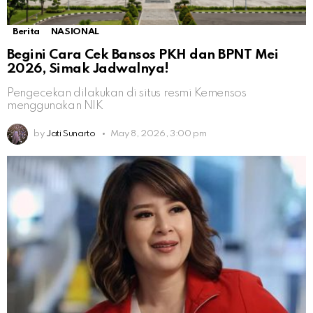
Berita
NASIONAL
Begini Cara Cek Bansos PKH dan BPNT Mei
2026, Simak Jadwalnya!
Pengecekan dilakukan di situs resmi Kemensos
menggunakan NIK
by
Jati Sunarto
May 8, 2026, 3:00 pm