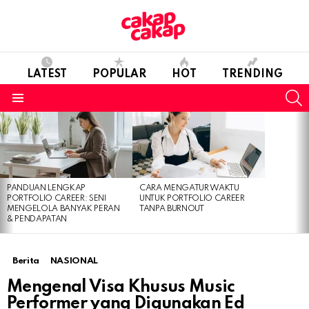
LATEST
POPULAR
HOT
TRENDING
S
Menu
LATEST
STORIES
PANDUAN LENGKAP
CARA MENGATUR WAKTU
PORTFOLIO CAREER: SENI
UNTUK PORTFOLIO CAREER
MENGELOLA BANYAK PERAN
TANPA BURNOUT
& PENDAPATAN
Berita
NASIONAL
Mengenal Visa Khusus Music
Performer yang Digunakan Ed