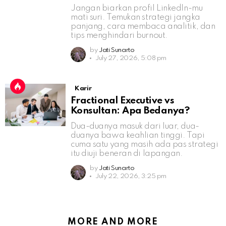
Jangan biarkan profil LinkedIn-mu
mati suri. Temukan strategi jangka
panjang, cara membaca analitik, dan
tips menghindari burnout.
by
Jati Sunarto
July 27, 2026, 5:08 pm
Karir
Fractional Executive vs
Konsultan: Apa Bedanya?
Dua-duanya masuk dari luar, dua-
duanya bawa keahlian tinggi. Tapi
cuma satu yang masih ada pas strategi
itu diuji beneran di lapangan.
by
Jati Sunarto
July 22, 2026, 3:25 pm
MORE AND MORE