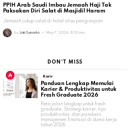
PPIH Arab Saudi Imbau Jemaah Haji Tak
Paksakan Diri Salat di Masjidil Haram
Jemaah cukup salat di hotel atau penginapan
by
Jati Sunarto
May 7, 2026, 8:33 am
DON'T MISS
Karir
Panduan Lengkap Memulai
Karier & Produktivitas untuk
Fresh Graduate 2026
Peta jalan lengkap untuk fresh
graduate: Strategi karier, tips
produktivitas, dan panduan
manajemen finansial di dunia kerja
tahun 2026.