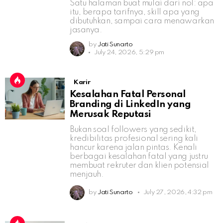
Satu halaman buat mulai dari nol: apa
itu, berapa tarifnya, skill apa yang
dibutuhkan, sampai cara menawarkan
jasanya.
by
Jati Sunarto
July 24, 2026, 5:29 pm
Karir
Kesalahan Fatal Personal
Branding di LinkedIn yang
Merusak Reputasi
Bukan soal followers yang sedikit,
kredibilitas profesional sering kali
hancur karena jalan pintas. Kenali
berbagai kesalahan fatal yang justru
membuat rekruter dan klien potensial
menjauh.
by
Jati Sunarto
July 27, 2026, 4:32 pm