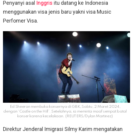
Penyanyi asal
Inggris
itu datang ke Indonesia
menggunakan visa jenis baru yakni visa Music
Perfomer Visa.
Ed Sheeran membuka konsernya di GBK, Sabtu, 2 Maret 2024,
dengan ‘Castle on the Hill’. Setelahnya, ia meminta maaf sempat batal
konser karena kecelakaan. (REUTERS/Dylan Martinez)
Direktur Jenderal Imigrasi Silmy Karim mengatakan