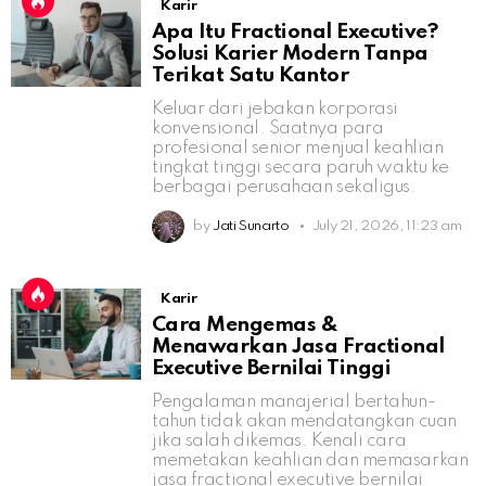
Karir
Apa Itu Fractional Executive?
Solusi Karier Modern Tanpa
Terikat Satu Kantor
Keluar dari jebakan korporasi
konvensional. Saatnya para
profesional senior menjual keahlian
tingkat tinggi secara paruh waktu ke
berbagai perusahaan sekaligus.
by
Jati Sunarto
July 21, 2026, 11:23 am
Karir
Cara Mengemas &
Menawarkan Jasa Fractional
Executive Bernilai Tinggi
Pengalaman manajerial bertahun-
tahun tidak akan mendatangkan cuan
jika salah dikemas. Kenali cara
memetakan keahlian dan memasarkan
jasa fractional executive bernilai