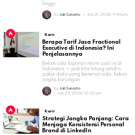
tinggi.
by
Jati Sunarto
July 21, 2026, 9:43 pm
Karir
Berapa Tarif Jasa Fractional
Executive di Indonesia? Ini
Penjelasannya
Belum ada laporan resmi soal ini di
Indonesia — jadi kita hitung sendiri
pakai data yang beneran ada, bukan
angka karangan.
by
Jati Sunarto
July 22, 2026, 10:53 am
Karir
Strategi Jangka Panjang: Cara
Menjaga Konsistensi Personal
Brand di LinkedIn