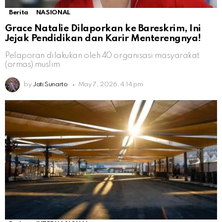
Berita
NASIONAL
Grace Natalie Dilaporkan ke Bareskrim, Ini
Jejak Pendidikan dan Karir Menterengnya!
Pelaporan dilakukan oleh 40 organisasi masyarakat
(ormas) muslim
by
Jati Sunarto
May 7, 2026, 4:14 pm