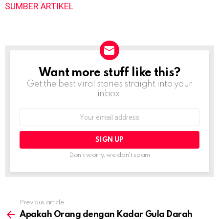
SUMBER ARTIKEL
Want more stuff like this?
NEWSLETTER
Get the best viral stories straight into your
inbox!
Email
address:
Don't worry, we don't spam
Previous article
See
more
Apakah Orang dengan Kadar Gula Darah