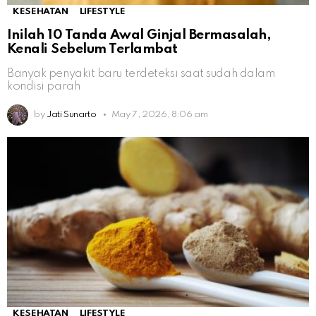
KESEHATAN
LIFESTYLE
Inilah 10 Tanda Awal Ginjal Bermasalah,
Kenali Sebelum Terlambat
Banyak penyakit baru terdeteksi saat sudah dalam
kondisi parah
by
Jati Sunarto
May 7, 2026, 8:06 am
KESEHATAN
LIFESTYLE