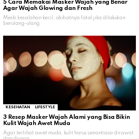
5 Cara Memakai Masker Wajah yang Benar
Agar Wajah Glowing dan Fresh
Meski kesalahan kecil, akibatnya fatal jika dilakukan
berulang-ulang.
KESEHATAN
LIFESTYLE
3 Resep Masker Wajah Alami yang Bisa Bikin
Kulit Wajah Awet Muda
Agar terlihat awet muda, kulit harus senantiasa dirawat
dan dijaga