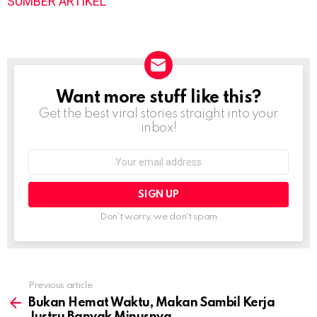
SUMBER ARTIKEL
Want more stuff like this?
NEWSLETTER
Get the best viral stories straight into your
inbox!
Email
address:
Don't worry, we don't spam
Previous article
See
more
Bukan Hemat Waktu, Makan Sambil Kerja