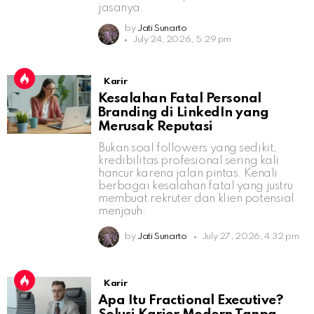
jasanya.
by
Jati Sunarto
July 24, 2026, 5:29 pm
Karir
Kesalahan Fatal Personal
Branding di LinkedIn yang
Merusak Reputasi
Bukan soal followers yang sedikit,
kredibilitas profesional sering kali
hancur karena jalan pintas. Kenali
berbagai kesalahan fatal yang justru
membuat rekruter dan klien potensial
menjauh.
by
Jati Sunarto
July 27, 2026, 4:32 pm
Karir
Apa Itu Fractional Executive?