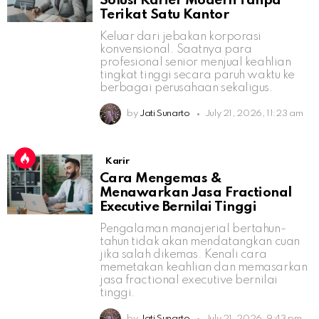
Solusi Karier Modern Tanpa
Terikat Satu Kantor
Keluar dari jebakan korporasi
konvensional. Saatnya para
profesional senior menjual keahlian
tingkat tinggi secara paruh waktu ke
berbagai perusahaan sekaligus.
by
Jati Sunarto
July 21, 2026, 11:23 am
Karir
Cara Mengemas &
Menawarkan Jasa Fractional
Executive Bernilai Tinggi
Pengalaman manajerial bertahun-
tahun tidak akan mendatangkan cuan
jika salah dikemas. Kenali cara
memetakan keahlian dan memasarkan
jasa fractional executive bernilai
tinggi.
by
Jati Sunarto
July 21, 2026, 9:43 pm