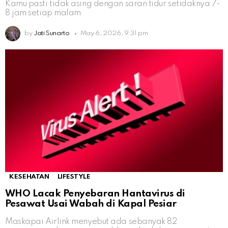
Kamu pasti tidak asing dengan saran tidur setidaknya 7-
8 jam setiap malam
by
Jati Sunarto
May 6, 2026, 9:31 pm
KESEHATAN
LIFESTYLE
WHO Lacak Penyebaran Hantavirus di
Pesawat Usai Wabah di Kapal Pesiar
Maskapai Airlink menyebut ada sebanyak 82