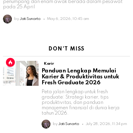
penumpang dan enam awak berada dalam pesawat
pada 25 April
by
Jati Sunarto
May 6, 2026, 10:45 am
DON'T MISS
Karir
Panduan Lengkap Memulai
Karier & Produktivitas untuk
Fresh Graduate 2026
Peta jalan lengkap untuk fresh
graduate: Strategi karier, tips
produktivitas, dan panduan
manajemen finansial di dunia kerja
tahun 2026.
by
Jati Sunarto
July 28, 2026, 11:34 pm