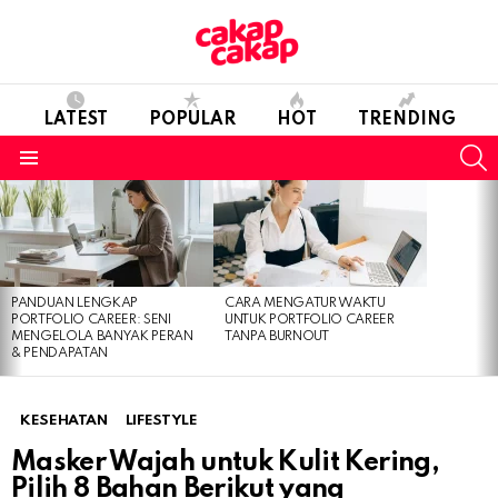
LATEST
POPULAR
HOT
TRENDING
S
Menu
LATEST
STORIES
PANDUAN LENGKAP
CARA MENGATUR WAKTU
PORTFOLIO CAREER: SENI
UNTUK PORTFOLIO CAREER
MENGELOLA BANYAK PERAN
TANPA BURNOUT
& PENDAPATAN
KESEHATAN
LIFESTYLE
Masker Wajah untuk Kulit Kering,
Pilih 8 Bahan Berikut yang