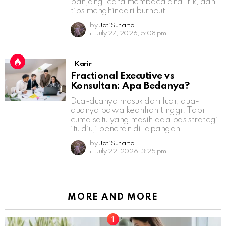
panjang, cara membaca analitik, dan
tips menghindari burnout.
by
Jati Sunarto
July 27, 2026, 5:08 pm
Karir
Fractional Executive vs
Konsultan: Apa Bedanya?
Dua-duanya masuk dari luar, dua-
duanya bawa keahlian tinggi. Tapi
cuma satu yang masih ada pas strategi
itu diuji beneran di lapangan.
by
Jati Sunarto
July 22, 2026, 3:25 pm
MORE AND MORE