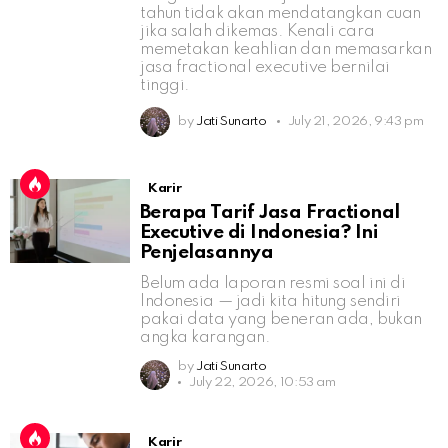
tahun tidak akan mendatangkan cuan
jika salah dikemas. Kenali cara
memetakan keahlian dan memasarkan
jasa fractional executive bernilai
tinggi.
by
Jati Sunarto
July 21, 2026, 9:43 pm
Karir
Berapa Tarif Jasa Fractional
Executive di Indonesia? Ini
Penjelasannya
Belum ada laporan resmi soal ini di
Indonesia — jadi kita hitung sendiri
pakai data yang beneran ada, bukan
angka karangan.
by
Jati Sunarto
July 22, 2026, 10:53 am
Karir