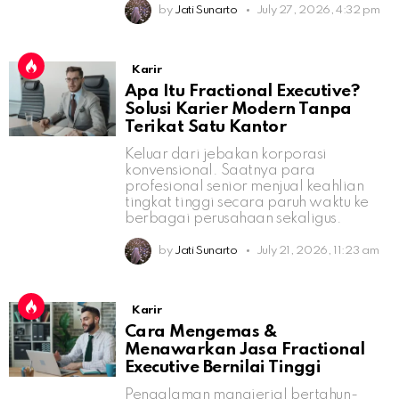
by
Jati Sunarto
July 27, 2026, 4:32 pm
Karir
Apa Itu Fractional Executive?
Solusi Karier Modern Tanpa
Terikat Satu Kantor
Keluar dari jebakan korporasi
konvensional. Saatnya para
profesional senior menjual keahlian
tingkat tinggi secara paruh waktu ke
berbagai perusahaan sekaligus.
by
Jati Sunarto
July 21, 2026, 11:23 am
Karir
Cara Mengemas &
Menawarkan Jasa Fractional
Executive Bernilai Tinggi
Pengalaman manajerial bertahun-