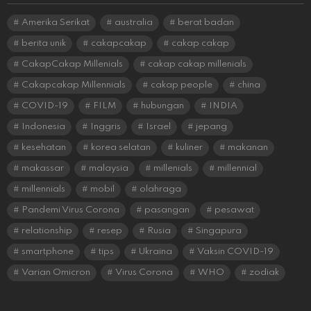
Amerika Serikat
australia
berat badan
berita unik
cakapcakap
cakap cakap
CakapCakap Millenials
cakap cakap millenials
Cakapcakap Millennials
cakap people
china
COVID-19
FILM
hubungan
INDIA
Indonesia
Inggris
Israel
jepang
kesehatan
korea selatan
kuliner
makanan
makassar
malaysia
millenials
millennial
millennials
mobil
olahraga
Pandemi Virus Corona
pasangan
pesawat
relationship
resep
Rusia
Singapura
smartphone
tips
Ukraina
Vaksin COVID-19
Varian Omicron
Virus Corona
WHO
zodiak