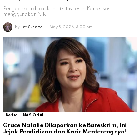
Pengecekan dilakukan di situs resmi Kemensos
menggunakan NIK
by
Jati Sunarto
May 8, 2026, 3:00 pm
Berita
NASIONAL
Grace Natalie Dilaporkan ke Bareskrim, Ini
Jejak Pendidikan dan Karir Menterengnya!