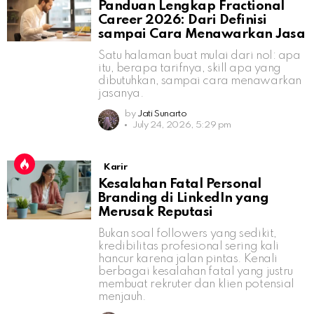
Panduan Lengkap Fractional
Career 2026: Dari Definisi
sampai Cara Menawarkan Jasa
Satu halaman buat mulai dari nol: apa
itu, berapa tarifnya, skill apa yang
dibutuhkan, sampai cara menawarkan
jasanya.
by
Jati Sunarto
July 24, 2026, 5:29 pm
Karir
Kesalahan Fatal Personal
Branding di LinkedIn yang
Merusak Reputasi
Bukan soal followers yang sedikit,
kredibilitas profesional sering kali
hancur karena jalan pintas. Kenali
berbagai kesalahan fatal yang justru
membuat rekruter dan klien potensial
menjauh.