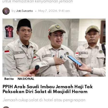
untuk memastikan kenyamanan jemaah
by
Jati Sunarto
May 7, 2026, 9:41 am
Berita
NASIONAL
PPIH Arab Saudi Imbau Jemaah Haji Tak
Paksakan Diri Salat di Masjidil Haram
Jemaah cukup salat di hotel atau penginapan