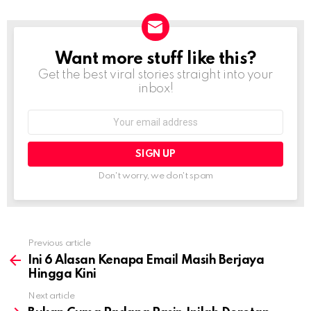
Want more stuff like this?
NEWSLETTER
Get the best viral stories straight into your
inbox!
Email
address:
Don't worry, we don't spam
Previous article
See
more
Ini 6 Alasan Kenapa Email Masih Berjaya
Hingga Kini
Next article