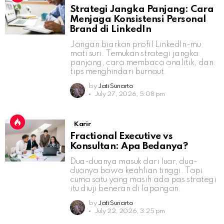
Strategi Jangka Panjang: Cara
Menjaga Konsistensi Personal
Brand di LinkedIn
Jangan biarkan profil LinkedIn-mu
mati suri. Temukan strategi jangka
panjang, cara membaca analitik, dan
tips menghindari burnout.
by
Jati Sunarto
July 27, 2026, 5:08 pm
Karir
Fractional Executive vs
Konsultan: Apa Bedanya?
Dua-duanya masuk dari luar, dua-
duanya bawa keahlian tinggi. Tapi
cuma satu yang masih ada pas strategi
itu diuji beneran di lapangan.
by
Jati Sunarto
July 22, 2026, 3:25 pm