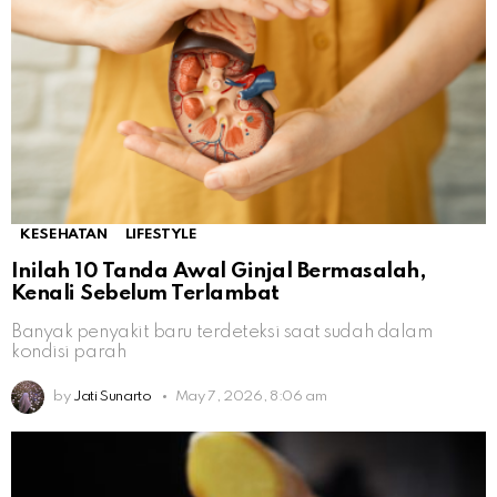
KESEHATAN
LIFESTYLE
Inilah 10 Tanda Awal Ginjal Bermasalah,
Kenali Sebelum Terlambat
Banyak penyakit baru terdeteksi saat sudah dalam
kondisi parah
by
Jati Sunarto
May 7, 2026, 8:06 am