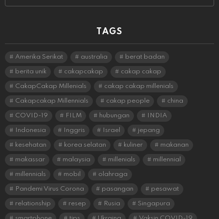
TAGS
Amerika Serikat
australia
berat badan
berita unik
cakapcakap
cakap cakap
CakapCakap Millenials
cakap cakap millenials
Cakapcakap Millennials
cakap people
china
COVID-19
FILM
hubungan
INDIA
Indonesia
Inggris
Israel
jepang
kesehatan
korea selatan
kuliner
makanan
makassar
malaysia
millenials
millennial
millennials
mobil
olahraga
Pandemi Virus Corona
pasangan
pesawat
relationship
resep
Rusia
Singapura
smartphone
tips
Ukraina
Vaksin COVID-19