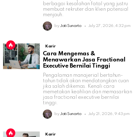
berbagai kesalahan fatal yang justru
membuat rekruter dan klien potensial
menjauh.
by
Jati Sunarto
July 27, 2026, 4:32 pm
Karir
Cara Mengemas &
Menawarkan Jasa Fractional
Executive Bernilai Tinggi
Pengalaman manajerial bertahun-
tahun tidak akan mendatangkan cuan
jika salah dikemas. Kenali cara
memetakan keahlian dan memasarkan
jasa fractional executive bernilai
tinggi.
by
Jati Sunarto
July 21, 2026, 9:43 pm
Karir