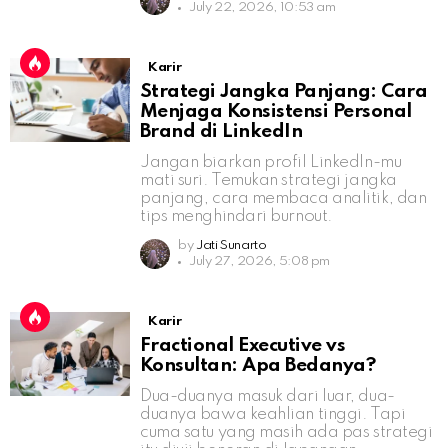
July 22, 2026, 10:53 am
Karir
Strategi Jangka Panjang: Cara
Menjaga Konsistensi Personal
Brand di LinkedIn
Jangan biarkan profil LinkedIn-mu
mati suri. Temukan strategi jangka
panjang, cara membaca analitik, dan
tips menghindari burnout.
by
Jati Sunarto
July 27, 2026, 5:08 pm
Karir
Fractional Executive vs
Konsultan: Apa Bedanya?
Dua-duanya masuk dari luar, dua-
duanya bawa keahlian tinggi. Tapi
cuma satu yang masih ada pas strategi