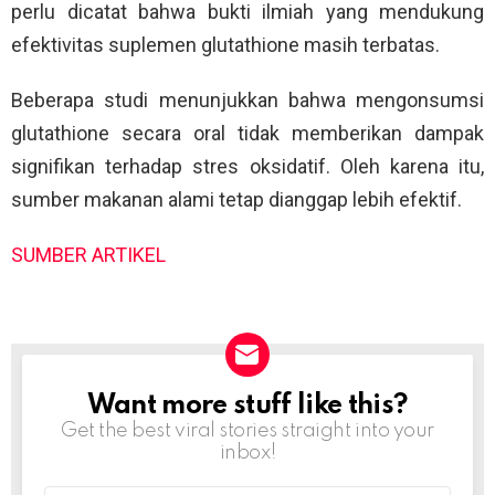
perlu dicatat bahwa bukti ilmiah yang mendukung
efektivitas suplemen glutathione masih terbatas.
Beberapa studi menunjukkan bahwa mengonsumsi
glutathione secara oral tidak memberikan dampak
signifikan terhadap stres oksidatif. Oleh karena itu,
sumber makanan alami tetap dianggap lebih efektif.
SUMBER ARTIKEL
Want more stuff like this?
NEWSLETTER
Get the best viral stories straight into your
inbox!
Email