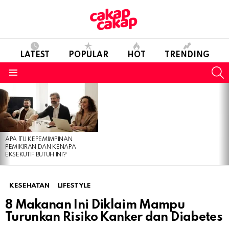
LATEST
POPULAR
HOT
TRENDING
S
Menu
LATEST
STORIES
APA ITU KEPEMIMPINAN
PEMIKIRAN DAN KENAPA
EKSEKUTIF BUTUH INI?
KESEHATAN
LIFESTYLE
8 Makanan Ini Diklaim Mampu
Turunkan Risiko Kanker dan Diabetes