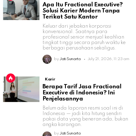
Apa Itu Fractional Executive?
Solusi Karier Modern Tanpa
Terikat Satu Kantor
Keluar dari jebakan korporasi
konvensional. Saatnya para
profesional senior menjual keahlian
tingkat tinggi secara paruh waktu ke
berbagai perusahaan sekaligus.
by
Jati Sunarto
July 21, 2026, 11:23 am
Karir
Berapa Tarif Jasa Fractional
Executive di Indonesia? Ini
Penjelasannya
Belum ada laporan resmi soal ini di
Indonesia — jadi kita hitung sendiri
pakai data yang beneran ada, bukan
angka karangan.
by
Jati Sunarto