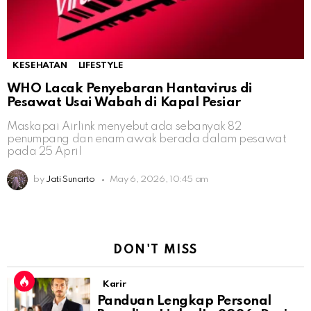
KESEHATAN
LIFESTYLE
WHO Lacak Penyebaran Hantavirus di
Pesawat Usai Wabah di Kapal Pesiar
Maskapai Airlink menyebut ada sebanyak 82
penumpang dan enam awak berada dalam pesawat
pada 25 April
by
Jati Sunarto
May 6, 2026, 10:45 am
DON'T MISS
Karir
Panduan Lengkap Personal