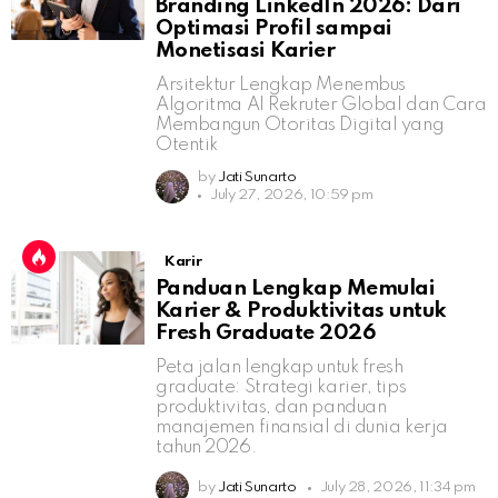
Branding LinkedIn 2026: Dari
Optimasi Profil sampai
Monetisasi Karier
Arsitektur Lengkap Menembus
Algoritma AI Rekruter Global dan Cara
Membangun Otoritas Digital yang
Otentik
by
Jati Sunarto
July 27, 2026, 10:59 pm
Karir
Panduan Lengkap Memulai
Karier & Produktivitas untuk
Fresh Graduate 2026
Peta jalan lengkap untuk fresh
graduate: Strategi karier, tips
produktivitas, dan panduan
manajemen finansial di dunia kerja
tahun 2026.
by
Jati Sunarto
July 28, 2026, 11:34 pm