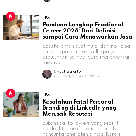
Karir
Panduan Lengkap Fractional
Career 2026: Dari Definisi
sampai Cara Menawarkan Jasa
Satu halaman buat mulai dari nol: apa
itu, berapa tarifnya, skill apa yang
dibutuhkan, sampai cara menawarkan
jasanya.
by
Jati Sunarto
July 24, 2026, 5:29 pm
Karir
Kesalahan Fatal Personal
Branding di LinkedIn yang
Merusak Reputasi
Bukan soal followers yang sedikit,
kredibilitas profesional sering kali
hancur karena jalan pintas. Kenali