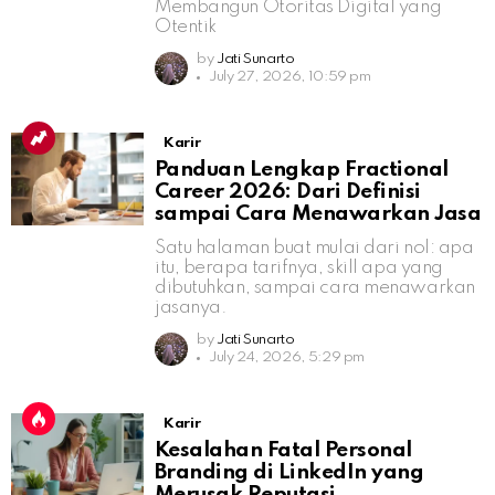
Membangun Otoritas Digital yang
Otentik
by
Jati Sunarto
July 27, 2026, 10:59 pm
Karir
Panduan Lengkap Fractional
Career 2026: Dari Definisi
sampai Cara Menawarkan Jasa
Satu halaman buat mulai dari nol: apa
itu, berapa tarifnya, skill apa yang
dibutuhkan, sampai cara menawarkan
jasanya.
by
Jati Sunarto
July 24, 2026, 5:29 pm
Karir
Kesalahan Fatal Personal
Branding di LinkedIn yang
Merusak Reputasi