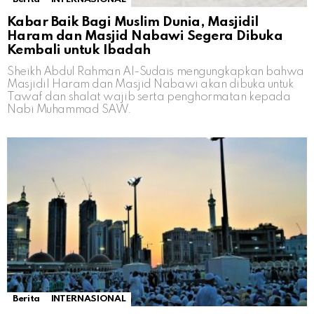
Kabar Baik Bagi Muslim Dunia, Masjidil
Haram dan Masjid Nabawi Segera Dibuka
Kembali untuk Ibadah
Sheikh Abdul Rahman Al-Sudais mengungkapkan bahwa
Masjidil Haram dan Masjid Nabawi akan dibuka untuk
Tawaf dan shalat wajib serta penghormatan kepada
Nabi Muhammad SAW.
Berita
INTERNASIONAL