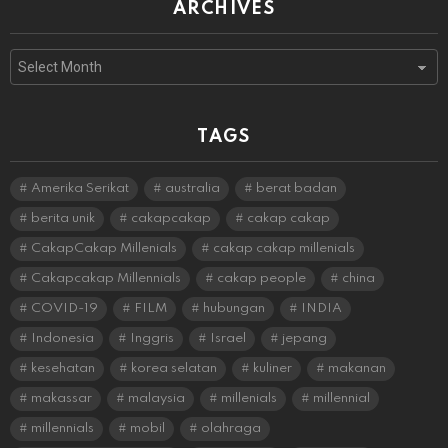
ARCHIVES
Archives
TAGS
Amerika Serikat
australia
berat badan
berita unik
cakapcakap
cakap cakap
CakapCakap Millenials
cakap cakap millenials
Cakapcakap Millennials
cakap people
china
COVID-19
FILM
hubungan
INDIA
Indonesia
Inggris
Israel
jepang
kesehatan
korea selatan
kuliner
makanan
makassar
malaysia
millenials
millennial
millennials
mobil
olahraga