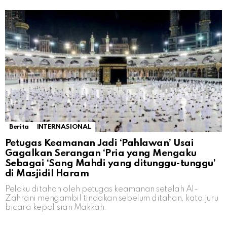
Berita
INTERNASIONAL
Petugas Keamanan Jadi ‘Pahlawan’ Usai
Gagalkan Serangan ‘Pria yang Mengaku
Sebagai ‘Sang Mahdi yang ditunggu-tunggu’
di Masjidil Haram
Pelaku ditahan oleh petugas keamanan setelah Al-
Zahrani mengambil tindakan sebelum ditahan, kata juru
bicara kepolisian Makkah.