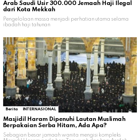
Arab Saudi Usir 300.000 Jemaah Haji Ilegal
dari Kota Mekkah
Pengelolaan massa menjadi perhatian utama selama
ibadah haji tahunan
Berita
INTERNASIONAL
Masjidil Haram Dipenuhi Lautan Muslimah
Berpakaian Serba Hitam, Ada Apa?
Sebagian besar jamaah wanita mengisi kompleks