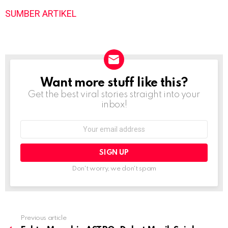
SUMBER ARTIKEL
Want more stuff like this?
NEWSLETTER
Get the best viral stories straight into your
inbox!
Email
address:
Don't worry, we don't spam
Previous article
See