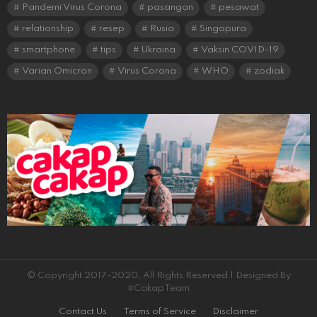
Pandemi Virus Corona
pasangan
pesawat
relationship
resep
Rusia
Singapura
smartphone
tips
Ukraina
Vaksin COVID-19
Varian Omicron
Virus Corona
WHO
zodiak
© Copyright 2017-2020, All Rights Reserved | Designed By
#CakapTeam
Contact Us
Terms of Service
Disclaimer