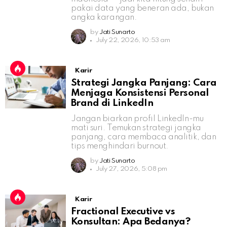
pakai data yang beneran ada, bukan
angka karangan.
by
Jati Sunarto
July 22, 2026, 10:53 am
Karir
Strategi Jangka Panjang: Cara
Menjaga Konsistensi Personal
Brand di LinkedIn
Jangan biarkan profil LinkedIn-mu
mati suri. Temukan strategi jangka
panjang, cara membaca analitik, dan
tips menghindari burnout.
by
Jati Sunarto
July 27, 2026, 5:08 pm
Karir
Fractional Executive vs
Konsultan: Apa Bedanya?