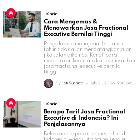
Karir
Cara Mengemas &
Menawarkan Jasa Fractional
Executive Bernilai Tinggi
Pengalaman manajerial bertahun-
tahun tidak akan mendatangkan cuan
jika salah dikemas. Kenali cara
memetakan keahlian dan memasarkan
jasa fractional executive bernilai
tinggi.
by
Jati Sunarto
July 21, 2026, 9:43 pm
Karir
Berapa Tarif Jasa Fractional
Executive di Indonesia? Ini
Penjelasannya
Belum ada laporan resmi soal ini di
Indonesia — jadi kita hitung sendiri