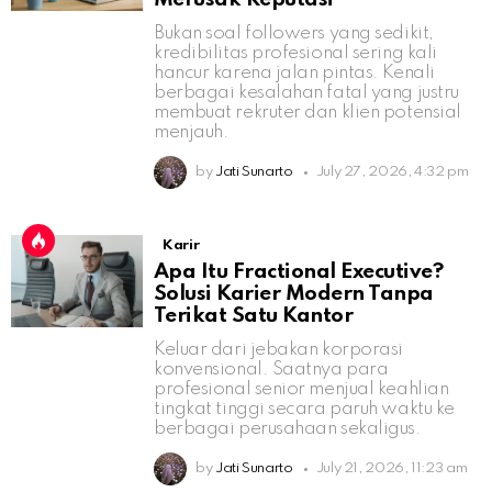
Bukan soal followers yang sedikit,
kredibilitas profesional sering kali
hancur karena jalan pintas. Kenali
berbagai kesalahan fatal yang justru
membuat rekruter dan klien potensial
menjauh.
by
Jati Sunarto
July 27, 2026, 4:32 pm
Karir
Apa Itu Fractional Executive?
Solusi Karier Modern Tanpa
Terikat Satu Kantor
Keluar dari jebakan korporasi
konvensional. Saatnya para
profesional senior menjual keahlian
tingkat tinggi secara paruh waktu ke
berbagai perusahaan sekaligus.
by
Jati Sunarto
July 21, 2026, 11:23 am