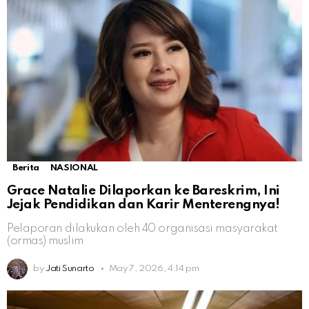
Berita
NASIONAL
Grace Natalie Dilaporkan ke Bareskrim, Ini
Jejak Pendidikan dan Karir Menterengnya!
Pelaporan dilakukan oleh 40 organisasi masyarakat
(ormas) muslim
by
Jati Sunarto
May 7, 2026, 4:14 pm