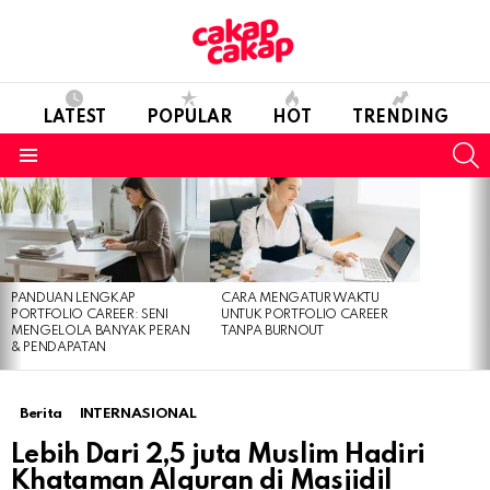
LATEST
POPULAR
HOT
TRENDING
S
Menu
LATEST
STORIES
PANDUAN LENGKAP
CARA MENGATUR WAKTU
PORTFOLIO CAREER: SENI
UNTUK PORTFOLIO CAREER
MENGELOLA BANYAK PERAN
TANPA BURNOUT
& PENDAPATAN
Berita
INTERNASIONAL
Lebih Dari 2,5 juta Muslim Hadiri
Khataman Alquran di Masjidil