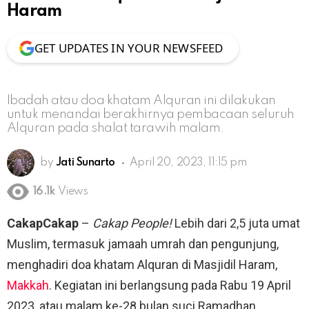
Haram
GET UPDATES IN YOUR NEWSFEED
Ibadah atau doa khatam Alquran ini dilakukan
untuk menandai berakhirnya pembacaan seluruh
Alquran pada shalat tarawih malam.
by
Jati Sunarto
April 20, 2023, 11:15 pm
16.1k
Views
CakapCakap
–
Cakap People!
Lebih dari 2,5 juta umat
Muslim, termasuk jamaah umrah dan pengunjung,
menghadiri doa khatam Alquran di Masjidil Haram,
Makkah
. Kegiatan ini berlangsung pada Rabu 19 April
2023, atau malam ke-28 bulan suci Ramadhan.