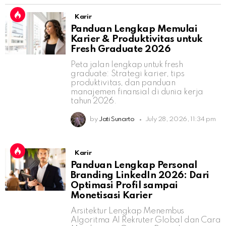
Karir
Panduan Lengkap Memulai
Karier & Produktivitas untuk
Fresh Graduate 2026
Peta jalan lengkap untuk fresh
graduate: Strategi karier, tips
produktivitas, dan panduan
manajemen finansial di dunia kerja
tahun 2026.
by
Jati Sunarto
July 28, 2026, 11:34 pm
Karir
Panduan Lengkap Personal
Branding LinkedIn 2026: Dari
Optimasi Profil sampai
Monetisasi Karier
Arsitektur Lengkap Menembus
Algoritma AI Rekruter Global dan Cara