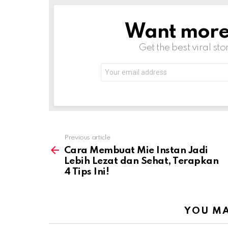
Want more s
NEWSLETTER
Get the best viral sto
Email
address:
Previous article
See
more
Cara Membuat Mie Instan Jadi
Lebih Lezat dan Sehat, Terapkan
4 Tips Ini!
YOU MA