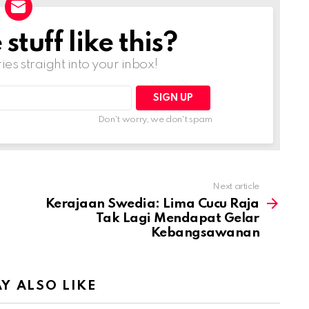
tuff like this?
ries straight into your inbox!
Don't worry, we don't spam
Next article
Kerajaan Swedia: Lima Cucu Raja
Tak Lagi Mendapat Gelar
Kebangsawanan
Y ALSO LIKE