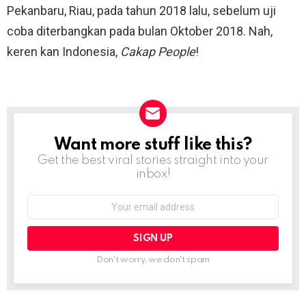
Pekanbaru, Riau, pada tahun 2018 lalu, sebelum uji
coba diterbangkan pada bulan Oktober 2018. Nah,
keren kan Indonesia,
Cakap People
!
Want more stuff like this?
NEWSLETTER
Get the best viral stories straight into your
inbox!
Email
address:
Don't worry, we don't spam