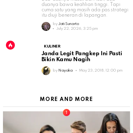
duanya bawa keahlian tinggi. Tapi
cuma satu yang masih ada pas strategi
itu diuji beneran di lapangan.
by
Jati Sunarto
July 22, 2026, 3:25 pm
KULINER
Janda Legit Pangkep Ini Pasti
Bikin Kamu Nagih
by
Nayaka
May 23, 2018, 12:00 pm
MORE AND MORE