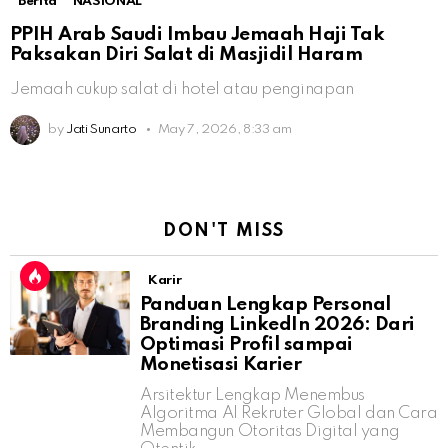
Berita
NASIONAL
PPIH Arab Saudi Imbau Jemaah Haji Tak
Paksakan Diri Salat di Masjidil Haram
Jemaah cukup salat di hotel atau penginapan
by
Jati Sunarto
May 7, 2026, 8:33 am
DON'T MISS
Karir
Panduan Lengkap Personal
Branding LinkedIn 2026: Dari
Optimasi Profil sampai
Monetisasi Karier
Arsitektur Lengkap Menembus
Algoritma AI Rekruter Global dan Cara
Membangun Otoritas Digital yang