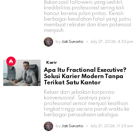
Bukan soal followers yang sedikit,
kredibilitas profesional sering kali
hancur karena jalan pintas. Kenali
berbagai kesalahan fatal yang justru
membuat rekruter dan klien potensial
menjauh.
by
Jati Sunarto
July 27, 2026, 4:32 pm
Karir
Apa Itu Fractional Executive?
Solusi Karier Modern Tanpa
Terikat Satu Kantor
Keluar dari jebakan korporasi
konvensional. Saatnya para
profesional senior menjual keahlian
tingkat tinggi secara paruh waktu ke
berbagai perusahaan sekaligus.
by
Jati Sunarto
July 21, 2026, 11:23 am