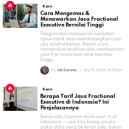
Karir
Cara Mengemas &
Menawarkan Jasa Fractional
Executive Bernilai Tinggi
Pengalaman manajerial bertahun-
tahun tidak akan mendatangkan cuan
jika salah dikemas. Kenali cara
memetakan keahlian dan memasarkan
jasa fractional executive bernilai
tinggi.
by
Jati Sunarto
July 21, 2026, 9:43 pm
Karir
Berapa Tarif Jasa Fractional
Executive di Indonesia? Ini
Penjelasannya
Belum ada laporan resmi soal ini di
Indonesia — jadi kita hitung sendiri
pakai data yang beneran ada, bukan