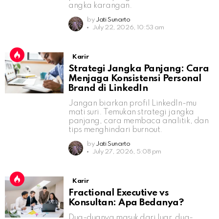
angka karangan.
by
Jati Sunarto
July 22, 2026, 10:53 am
Karir
Strategi Jangka Panjang: Cara
Menjaga Konsistensi Personal
Brand di LinkedIn
Jangan biarkan profil LinkedIn-mu
mati suri. Temukan strategi jangka
panjang, cara membaca analitik, dan
tips menghindari burnout.
by
Jati Sunarto
July 27, 2026, 5:08 pm
Karir
Fractional Executive vs
Konsultan: Apa Bedanya?
Dua-duanya masuk dari luar, dua-