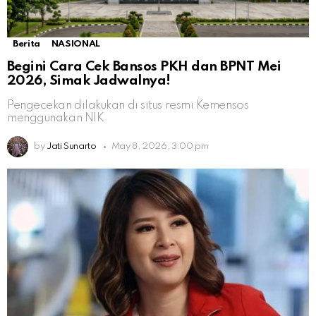
Berita
NASIONAL
Begini Cara Cek Bansos PKH dan BPNT Mei
2026, Simak Jadwalnya!
Pengecekan dilakukan di situs resmi Kemensos
menggunakan NIK
by
Jati Sunarto
May 8, 2026, 3:00 pm