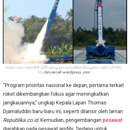
Salah satu roket RX-320 yang pernah dikembangkan oleh LAPAN.
Via
lancercell.wordpress.com
“Program prioritas nasional ke depan, pertama terkait
roket dikembangkan fokus agar meningkatkan
jangkauannya,” ungkap Kepala Lapan Thomas
Djamaluddin baru-baru ini, seperti dilansir oleh laman
Republika.co.id
. Kemudian, pengembangan
pesawat
diarahkan pada pesawat amfibi. Sedang untuk