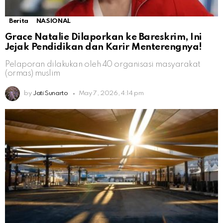
Berita
NASIONAL
Grace Natalie Dilaporkan ke Bareskrim, Ini
Jejak Pendidikan dan Karir Menterengnya!
Pelaporan dilakukan oleh 40 organisasi masyarakat
(ormas) muslim
by
Jati Sunarto
May 7, 2026, 4:14 pm