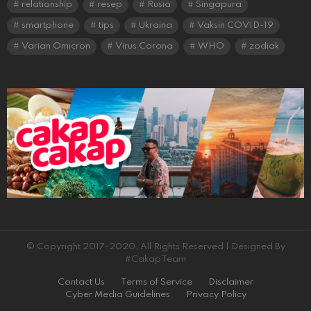
relationship
resep
Rusia
Singapura
smartphone
tips
Ukraina
Vaksin COVID-19
Varian Omicron
Virus Corona
WHO
zodiak
© Copyright 2017-2020, All Rights Reserved | Designed By
#CakapTeam
Contact Us
Terms of Service
Disclaimer
Cyber Media Guidelines
Privacy Policy