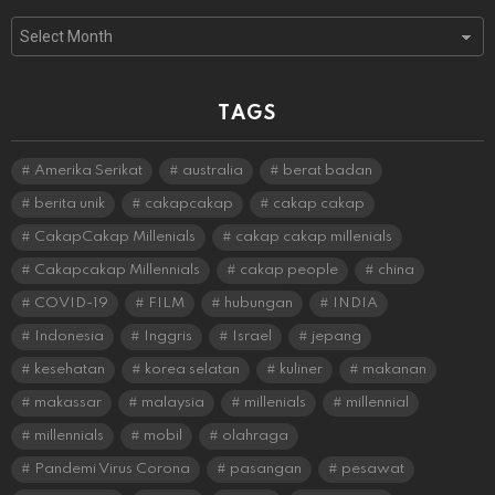
Archives
TAGS
Amerika Serikat
australia
berat badan
berita unik
cakapcakap
cakap cakap
CakapCakap Millenials
cakap cakap millenials
Cakapcakap Millennials
cakap people
china
COVID-19
FILM
hubungan
INDIA
Indonesia
Inggris
Israel
jepang
kesehatan
korea selatan
kuliner
makanan
makassar
malaysia
millenials
millennial
millennials
mobil
olahraga
Pandemi Virus Corona
pasangan
pesawat