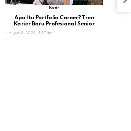
Pas
Karir
Apa Itu Portfolio Career? Tren
Karier Baru Profesional Senior
August 3, 2026, 11:37 pm