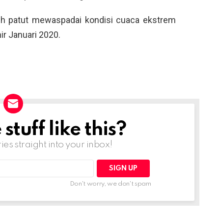
h patut mewaspadai kondisi cuaca ekstrem
ir Januari 2020.
tuff like this?
ries straight into your inbox!
Don't worry, we don't spam