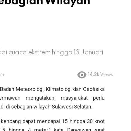
Sebagian Wilayah
i cuaca ekstrem hingga 13 Januari
am
14.2k
Views
Badan Meteorologi, Klimatologi dan Geofisika
mawan mengatakan, masyarakat perlu
i di sebagian wilayah Sulawesi Selatan.
n kencang dapat mencapai 15 hingga 30 knot
1,5 hingga 4 meter,” kata Darwawan saat