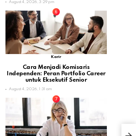
August 4, 2026, 3:29 pm
Karir
Cara Menjadi Komisaris
Independen: Peran Portfolio Career
untuk Eksekutif Senior
August 4, 2026, 1:31 am
Che
Kam