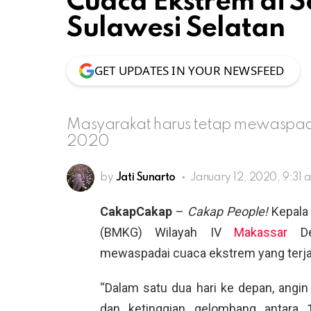
Cuaca Ekstrem di 
Sulawesi Selatan
GET UPDATES IN YOUR NEWSFEED
Masyarakat harus tetap mewaspada
2020
by
Jati Sunarto
January 12, 2020, 9:31 
CakapCakap
–
Cakap People!
Kepala 
(BMKG) Wilayah IV
Makassar
Der
mewaspadai cuaca ekstrem yang terjad
“Dalam satu dua hari ke depan, angi
dan ketinggian gelombang antara 