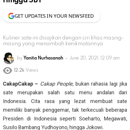
Hingga SBY
GET UPDATES IN YOUR NEWSFEED
Kuliner sate ini disajikan dengan ciri khas masing-
masing yang menambah kenikmatannya
by
Yanita Nurhasanah
June 20, 2021, 12:09 am
12.2k
Views
CakapCakap –
Cakap People,
bukan rahasia lagi jika
sate merupakan salah satu menu andalan dari
Indonesia. Cita rasa yang lezat membuat sate
memiliki banyak penggemar, tak terkecuali beberapa
Presiden di Indonesia seperti Soeharto, Megawati,
Susilo Bambang Yudhoyono, hingga Jokowi.