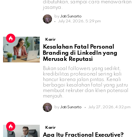
dibutuhkan, sampai cara menawarkan
jasanya.
by
Jati Sunarto
July 24, 2026, 5:29 pm
Karir
Kesalahan Fatal Personal
Branding di LinkedIn yang
Merusak Reputasi
Bukan soal followers yang sedikit,
kredibilitas profesional sering kali
hancur karena jalan pintas. Kenali
berbagai kesalahan fatal yang justru
membuat rekruter dan klien potensial
menjauh.
by
Jati Sunarto
July 27, 2026, 4:32 pm
Karir
Apa Itu Fractional Executive?