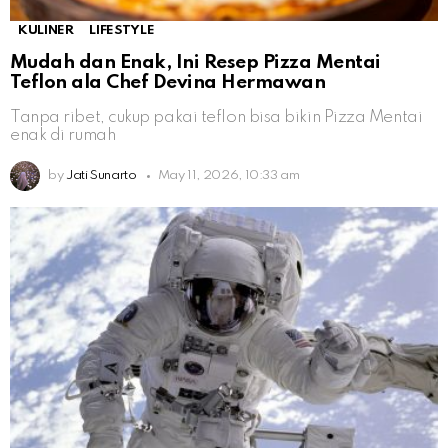
KULINER
LIFESTYLE
Mudah dan Enak, Ini Resep Pizza Mentai
Teflon ala Chef Devina Hermawan
Tanpa ribet, cukup pakai teflon bisa bikin Pizza Mentai
enak di rumah
by
Jati Sunarto
May 11, 2026, 10:33 am