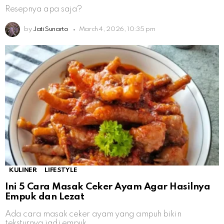
Resepnya apa saja?
by
Jati Sunarto
March 4, 2026, 10:35 pm
KULINER
LIFESTYLE
Ini 5 Cara Masak Ceker Ayam Agar Hasilnya
Empuk dan Lezat
Ada cara masak ceker ayam yang ampuh bikin
teksturnya jadi empuk