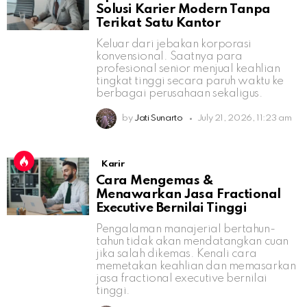
Solusi Karier Modern Tanpa
Terikat Satu Kantor
Keluar dari jebakan korporasi
konvensional. Saatnya para
profesional senior menjual keahlian
tingkat tinggi secara paruh waktu ke
berbagai perusahaan sekaligus.
by
Jati Sunarto
July 21, 2026, 11:23 am
Karir
Cara Mengemas &
Menawarkan Jasa Fractional
Executive Bernilai Tinggi
Pengalaman manajerial bertahun-
tahun tidak akan mendatangkan cuan
jika salah dikemas. Kenali cara
memetakan keahlian dan memasarkan
jasa fractional executive bernilai
tinggi.