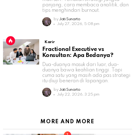
panjang, cara membaca analitik, dan
tips menghindari burnout.
by
Jati Sunarto
July 27, 2026, 5:08 pm
Karir
Fractional Executive vs
Konsultan: Apa Bedanya?
Dua-duanya masuk dari luar, dua-
duanya bawa keahlian tinggi. Tapi
cuma satu yang masih ada pas strategi
itu diuji beneran di lapangan.
by
Jati Sunarto
July 22, 2026, 3:25 pm
MORE AND MORE