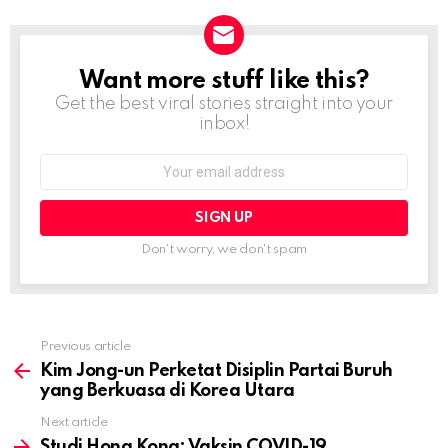
Want more stuff like this?
NEWSLETTER
Get the best viral stories straight into your
inbox!
Email
address:
Don't worry, we don't spam
Previous article
See
more
Kim Jong-un Perketat Disiplin Partai Buruh
yang Berkuasa di Korea Utara
Next article
Studi Hong Kong: Vaksin COVID-19