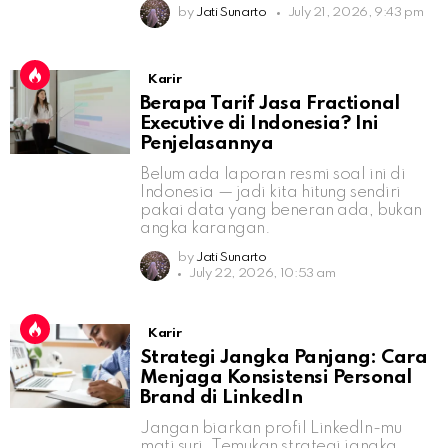
by
Jati Sunarto
July 21, 2026, 9:43 pm
Karir
Berapa Tarif Jasa Fractional
Executive di Indonesia? Ini
Penjelasannya
Belum ada laporan resmi soal ini di
Indonesia — jadi kita hitung sendiri
pakai data yang beneran ada, bukan
angka karangan.
by
Jati Sunarto
July 22, 2026, 10:53 am
Karir
Strategi Jangka Panjang: Cara
Menjaga Konsistensi Personal
Brand di LinkedIn
Jangan biarkan profil LinkedIn-mu
mati suri. Temukan strategi jangka