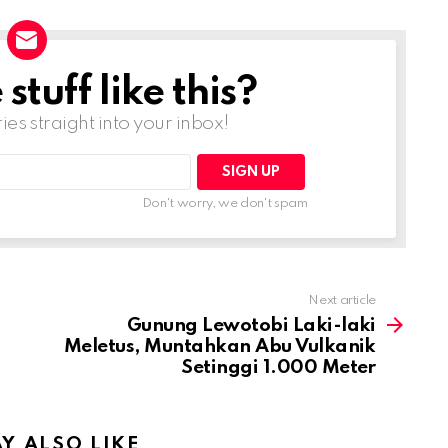
tuff like this?
ries straight into your inbox!
Don't worry, we don't spam
Next article
Gunung Lewotobi Laki-laki
Meletus, Muntahkan Abu Vulkanik
Setinggi 1.000 Meter
Y ALSO LIKE