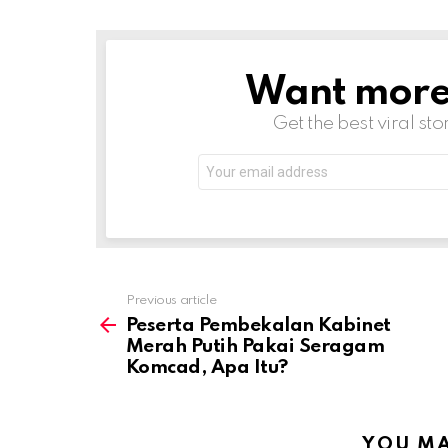
Want more s
NEWSLETTER
Get the best viral sto
Email
address:
Previous article
See
more
Peserta Pembekalan Kabinet
Merah Putih Pakai Seragam
Komcad, Apa Itu?
YOU MA