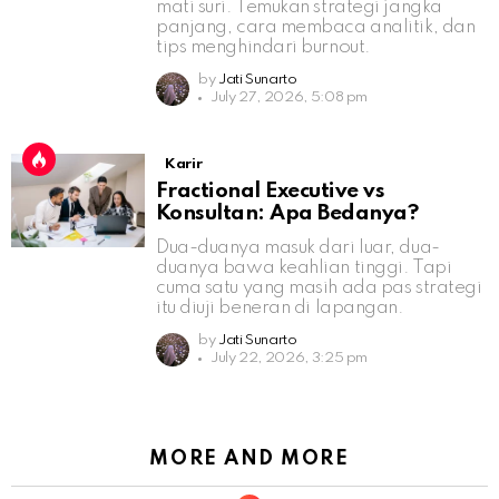
mati suri. Temukan strategi jangka
panjang, cara membaca analitik, dan
tips menghindari burnout.
by
Jati Sunarto
July 27, 2026, 5:08 pm
Karir
Fractional Executive vs
Konsultan: Apa Bedanya?
Dua-duanya masuk dari luar, dua-
duanya bawa keahlian tinggi. Tapi
cuma satu yang masih ada pas strategi
itu diuji beneran di lapangan.
by
Jati Sunarto
July 22, 2026, 3:25 pm
MORE AND MORE