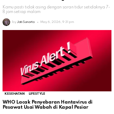
Kamu pasti tidak asing dengan saran tidur setidaknya 7-
8 jam setiap malam
by
Jati Sunarto
May 6, 2026, 9:31 pm
KESEHATAN
LIFESTYLE
WHO Lacak Penyebaran Hantavirus di
Pesawat Usai Wabah di Kapal Pesiar