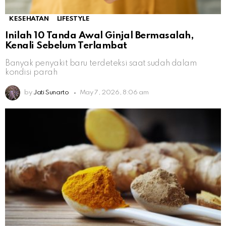
KESEHATAN
LIFESTYLE
Inilah 10 Tanda Awal Ginjal Bermasalah,
Kenali Sebelum Terlambat
Banyak penyakit baru terdeteksi saat sudah dalam
kondisi parah
by
Jati Sunarto
May 7, 2026, 8:06 am