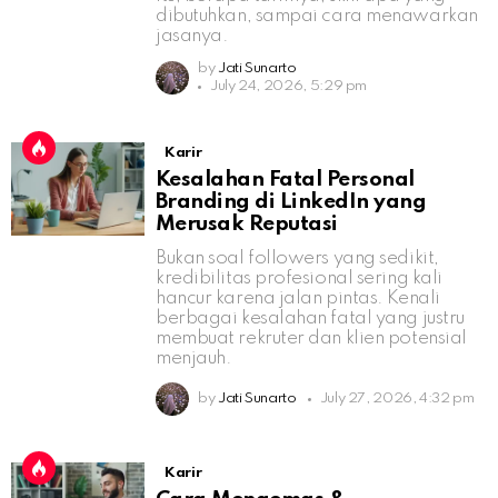
dibutuhkan, sampai cara menawarkan
jasanya.
by
Jati Sunarto
July 24, 2026, 5:29 pm
Karir
Kesalahan Fatal Personal
Branding di LinkedIn yang
Merusak Reputasi
Bukan soal followers yang sedikit,
kredibilitas profesional sering kali
hancur karena jalan pintas. Kenali
berbagai kesalahan fatal yang justru
membuat rekruter dan klien potensial
menjauh.
by
Jati Sunarto
July 27, 2026, 4:32 pm
Karir