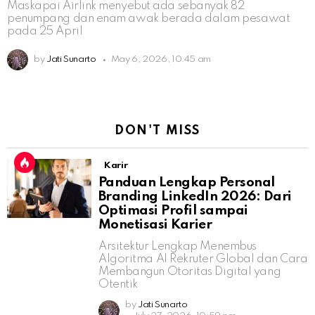
Maskapai Airlink menyebut ada sebanyak 82
penumpang dan enam awak berada dalam pesawat
pada 25 April
by
Jati Sunarto
May 6, 2026, 10:45 am
DON'T MISS
Karir
Panduan Lengkap Personal
Branding LinkedIn 2026: Dari
Optimasi Profil sampai
Monetisasi Karier
Arsitektur Lengkap Menembus
Algoritma AI Rekruter Global dan Cara
Membangun Otoritas Digital yang
Otentik
by
Jati Sunarto