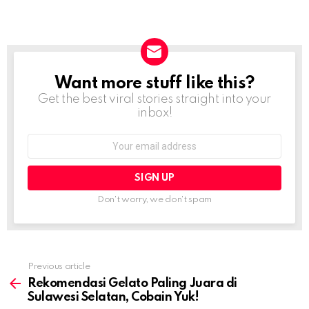
Want more stuff like this?
NEWSLETTER
Get the best viral stories straight into your
inbox!
Email
address:
Don't worry, we don't spam
Previous article
See
more
Rekomendasi Gelato Paling Juara di
Sulawesi Selatan, Cobain Yuk!