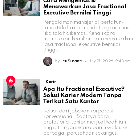
Cara Mengemas &
Menawarkan Jasa Fractional
Executive Bernilai Tinggi
Pengalaman manajerial bertahun-
tahun tidak akan mendatangkan cuan
jika salah dikemas. Kenali cara
memetakan keahlian dan memasarkan
jasa fractional executive bernilai
tinggi.
by
Jati Sunarto
July 21, 2026, 9:43 pm
Karir
Apa Itu Fractional Executive?
Solusi Karier Modern Tanpa
Terikat Satu Kantor
Keluar dari jebakan korporasi
konvensional. Saatnya para
profesional senior menjual keahlian
tingkat tinggi secara paruh waktu ke
berbagai perusahaan sekaligus.