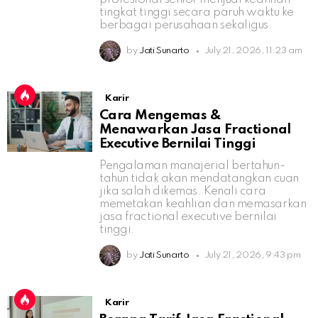
tingkat tinggi secara paruh waktu ke
berbagai perusahaan sekaligus.
by
Jati Sunarto
July 21, 2026, 11:23 am
Karir
Cara Mengemas &
Menawarkan Jasa Fractional
Executive Bernilai Tinggi
Pengalaman manajerial bertahun-
tahun tidak akan mendatangkan cuan
jika salah dikemas. Kenali cara
memetakan keahlian dan memasarkan
jasa fractional executive bernilai
tinggi.
by
Jati Sunarto
July 21, 2026, 9:43 pm
Karir