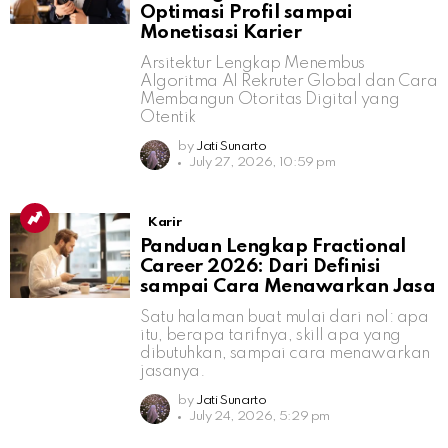
Optimasi Profil sampai
Monetisasi Karier
Arsitektur Lengkap Menembus
Algoritma AI Rekruter Global dan Cara
Membangun Otoritas Digital yang
Otentik
by
Jati Sunarto
July 27, 2026, 10:59 pm
Karir
Panduan Lengkap Fractional
Career 2026: Dari Definisi
sampai Cara Menawarkan Jasa
Satu halaman buat mulai dari nol: apa
itu, berapa tarifnya, skill apa yang
dibutuhkan, sampai cara menawarkan
jasanya.
by
Jati Sunarto
July 24, 2026, 5:29 pm