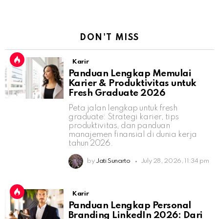
DON'T MISS
Karir
Panduan Lengkap Memulai
Karier & Produktivitas untuk
Fresh Graduate 2026
Peta jalan lengkap untuk fresh
graduate: Strategi karier, tips
produktivitas, dan panduan
manajemen finansial di dunia kerja
tahun 2026.
by
Jati Sunarto
July 28, 2026, 11:34 pm
Karir
Panduan Lengkap Personal
Branding LinkedIn 2026: Dari