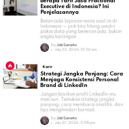
Berapa Tarif Jasa Fractional
Executive di Indonesia? Ini
Penjelasannya
Belum ada laporan resmi soal ini di
Indonesia — jadi kita hitung sendiri
pakai data yang beneran ada, bukan
angka karangan.
by
Jati Sunarto
July 22, 2026, 10:53 am
Karir
Strategi Jangka Panjang: Cara
Menjaga Konsistensi Personal
Brand di LinkedIn
Jangan biarkan profil LinkedIn-mu
mati suri. Temukan strategi jangka
panjang, cara membaca analitik, dan
tips menghindari burnout.
by
Jati Sunarto
July 27, 2026, 5:08 pm