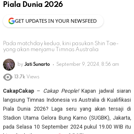
Piala Dunia 2026
GET UPDATES IN YOUR NEWSFEED
Pada matchday kedua, kini pasukan Shin Tae-
yong akan menjamu Timnas Australia
by
Jati Sunarto
September 9, 2024, 8:56 am
13.7k
Views
CakapCakap
–
Cakap People!
Kapan jadwal siaran
langsung Timnas Indonesia vs Australia di Kualifikasi
Piala Dunia 2026? Laga seru yang akan tersaji di
Stadion Utama Gelora Bung Karno (SUGBK), Jakarta,
pada Selasa 10 September 2024 pukul 19.00 WIB itu