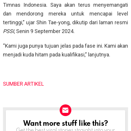
Timnas Indonesia. Saya akan terus menyemangati
dan mendorong mereka untuk mencapai level
tertinggi,” ujar Shin Tae-yong, dikutip dari laman resmi
PSSI
, Senin 9 September 2024.
“Kami juga punya tujuan jelas pada fase ini. Kami akan
menjadi kuda hitam pada kualifikasi,” lanjutnya.
SUMBER ARTIKEL
Want more stuff like this?
NEWSLETTER
Get the best viral stories straight into your