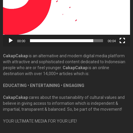
00:00
00:04
CakapCakap
is an alternative and modern digital media platform
with attractive and sophisticated content dedicated to Indonesian
people who are or feel younger.
CakapCakap
is an online
destination with over 14,000+ articles which is:
EDUCATING • ENTERTAINING • ENGAGING
CakapCakap
cares about the sustainability of cultural values and
believe in giving access to information which is independent &
impartial, transparent & balanced. So, be part of the movement!
YOUR ULTIMATE MEDIA FOR YOUR LIFE!