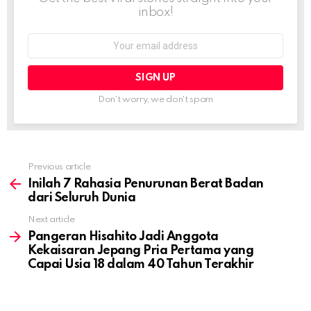
inbox!
Email
address:
Don't worry, we don't spam
Previous article
See
more
Inilah 7 Rahasia Penurunan Berat Badan
dari Seluruh Dunia
Next article
Pangeran Hisahito Jadi Anggota
Kekaisaran Jepang Pria Pertama yang
Capai Usia 18 dalam 40 Tahun Terakhir