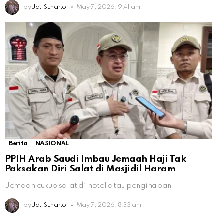
by
Jati Sunarto
May 7, 2026, 9:41 am
Berita
NASIONAL
PPIH Arab Saudi Imbau Jemaah Haji Tak
Paksakan Diri Salat di Masjidil Haram
Jemaah cukup salat di hotel atau penginapan
by
Jati Sunarto
May 7, 2026, 8:33 am