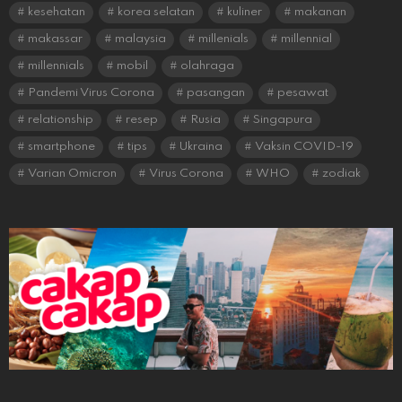
kesehatan
korea selatan
kuliner
makanan
makassar
malaysia
millenials
millennial
millennials
mobil
olahraga
Pandemi Virus Corona
pasangan
pesawat
relationship
resep
Rusia
Singapura
smartphone
tips
Ukraina
Vaksin COVID-19
Varian Omicron
Virus Corona
WHO
zodiak