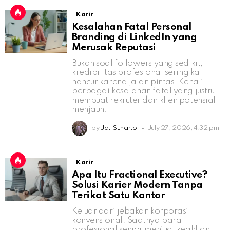
Karir
Kesalahan Fatal Personal
Branding di LinkedIn yang
Merusak Reputasi
Bukan soal followers yang sedikit,
kredibilitas profesional sering kali
hancur karena jalan pintas. Kenali
berbagai kesalahan fatal yang justru
membuat rekruter dan klien potensial
menjauh.
by
Jati Sunarto
July 27, 2026, 4:32 pm
Karir
Apa Itu Fractional Executive?
Solusi Karier Modern Tanpa
Terikat Satu Kantor
Keluar dari jebakan korporasi
konvensional. Saatnya para
profesional senior menjual keahlian