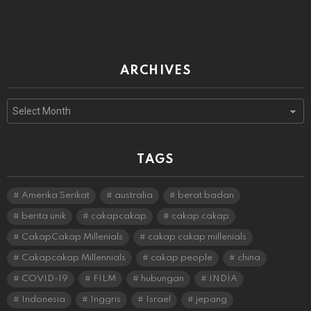
ARCHIVES
Archives
TAGS
Amerika Serikat
australia
berat badan
berita unik
cakapcakap
cakap cakap
CakapCakap Millenials
cakap cakap millenials
Cakapcakap Millennials
cakap people
china
COVID-19
FILM
hubungan
INDIA
Indonesia
Inggris
Israel
jepang