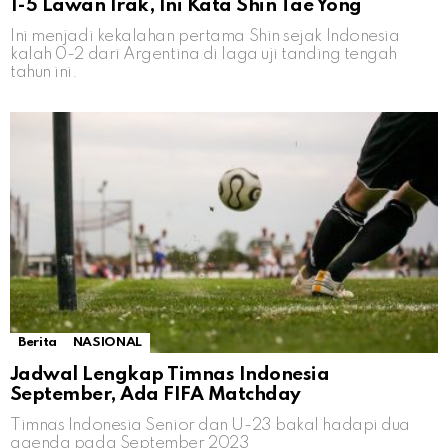
1-5 Lawan Irak, Ini Kata Shin Tae Yong
Ini menjadi kekalahan pertama Shin sejak Indonesia
kalah 0-2 dari Argentina di laga uji tanding tengah
tahun ini.
Berita
NASIONAL
Jadwal Lengkap Timnas Indonesia
September, Ada FIFA Matchday
Timnas Indonesia Senior dan U-23 bakal hadapi dua
agenda pada September 2023