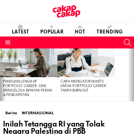
LATEST
POPULAR
HOT
TRENDING
S
Menu
LATEST
STORIES
PANDUAN LENGKAP
CARA MENGATUR WAKTU
PORTFOLIO CAREER: SENI
UNTUK PORTFOLIO CAREER
MENGELOLA BANYAK PERAN
TANPA BURNOUT
& PENDAPATAN
Berita
INTERNASIONAL
Inilah Tetangga RI yang Tolak
Negara Palestina di PBB