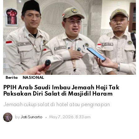
Berita
NASIONAL
PPIH Arab Saudi Imbau Jemaah Haji Tak
Paksakan Diri Salat di Masjidil Haram
Jemaah cukup salat di hotel atau penginapan
by
Jati Sunarto
May 7, 2026, 8:33 am