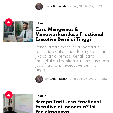
by
Jati Sunarto
July 21, 2026, 11:23 am
Karir
Cara Mengemas &
Menawarkan Jasa Fractional
Executive Bernilai Tinggi
Pengalaman manajerial bertahun-
tahun tidak akan mendatangkan cuan
jika salah dikemas. Kenali cara
memetakan keahlian dan memasarkan
jasa fractional executive bernilai
tinggi.
by
Jati Sunarto
July 21, 2026, 9:43 pm
Karir
Berapa Tarif Jasa Fractional
Executive di Indonesia? Ini
Penjelasannya