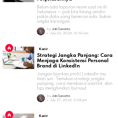
Belum ada laporan resmi soal ini di
Indonesia — jadi kita hitung sendiri
pakai data yang beneran ada, bukan
angka karangan.
by
Jati Sunarto
July 22, 2026, 10:53 am
Karir
Strategi Jangka Panjang: Cara
Menjaga Konsistensi Personal
Brand di LinkedIn
Jangan biarkan profil LinkedIn-mu
mati suri. Temukan strategi jangka
panjang, cara membaca analitik, dan
tips menghindari burnout.
by
Jati Sunarto
July 27, 2026, 5:08 pm
Karir