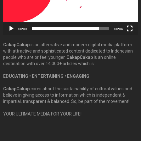
00:00
00:04
CakapCakap
is an alternative and modern digital media platform
with attractive and sophisticated content dedicated to Indonesian
people who are or feel younger.
CakapCakap
is an online
destination with over 14,000+ articles which is:
EDUCATING • ENTERTAINING • ENGAGING
CakapCakap
cares about the sustainability of cultural values and
believe in giving access to information which is independent &
impartial, transparent & balanced. So, be part of the movement!
YOUR ULTIMATE MEDIA FOR YOUR LIFE!