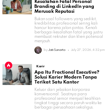
Kesalahan Fatal Personal
Branding di LinkedIn yang
Merusak Reputasi
Bukan soal followers yang sedikit,
kredibilitas profesional sering kali
hancur karena jalan pintas. Kenali
berbagai kesalahan fatal yang justru
membuat rekruter dan klien potensial
menjauh.
by
Jati Sunarto
July 27, 2026, 4:32 pm
Karir
Apa Itu Fractional Executive?
Solusi Karier Modern Tanpa
Terikat Satu Kantor
Keluar dari jebakan korporasi
konvensional. Saatnya para
profesional senior menjual keahlian
tingkat tinggi secara paruh waktu ke
berbagai perusahaan sekaligus.