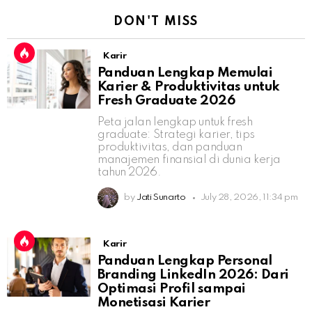
DON'T MISS
Karir
Panduan Lengkap Memulai
Karier & Produktivitas untuk
Fresh Graduate 2026
Peta jalan lengkap untuk fresh
graduate: Strategi karier, tips
produktivitas, dan panduan
manajemen finansial di dunia kerja
tahun 2026.
by
Jati Sunarto
July 28, 2026, 11:34 pm
Karir
Panduan Lengkap Personal
Branding LinkedIn 2026: Dari
Optimasi Profil sampai
Monetisasi Karier