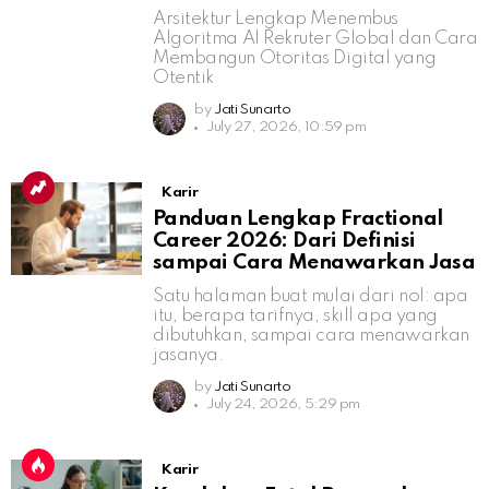
Arsitektur Lengkap Menembus
Algoritma AI Rekruter Global dan Cara
Membangun Otoritas Digital yang
Otentik
by
Jati Sunarto
July 27, 2026, 10:59 pm
Karir
Panduan Lengkap Fractional
Career 2026: Dari Definisi
sampai Cara Menawarkan Jasa
Satu halaman buat mulai dari nol: apa
itu, berapa tarifnya, skill apa yang
dibutuhkan, sampai cara menawarkan
jasanya.
by
Jati Sunarto
July 24, 2026, 5:29 pm
Karir