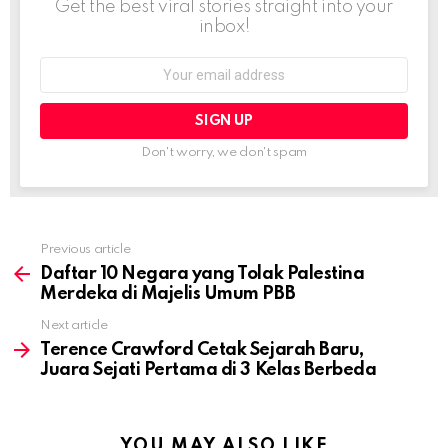
Get the best viral stories straight into your
inbox!
Email
address:
Don't worry, we don't spam
Previous article
See
more
Daftar 10 Negara yang Tolak Palestina
Merdeka di Majelis Umum PBB
Next article
Terence Crawford Cetak Sejarah Baru,
Juara Sejati Pertama di 3 Kelas Berbeda
YOU MAY ALSO LIKE