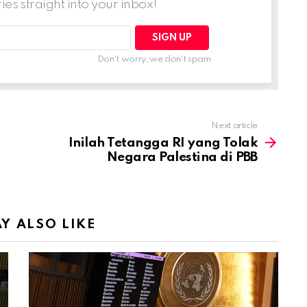
ries straight into your inbox!
Don't worry, we don't spam
Next article
Inilah Tetangga RI yang Tolak
Negara Palestina di PBB
Y ALSO LIKE