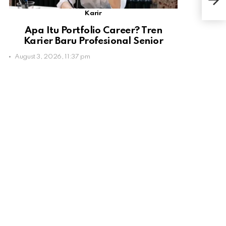
Nega
Karir
Apa Itu Portfolio Career? Tren
Karier Baru Profesional Senior
August 3, 2026, 11:37 pm