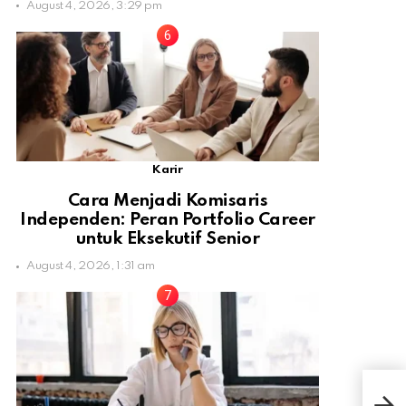
August 4, 2026, 3:29 pm
Karir
Cara Menjadi Komisaris
Independen: Peran Portfolio Career
untuk Eksekutif Senior
August 4, 2026, 1:31 am
Inil