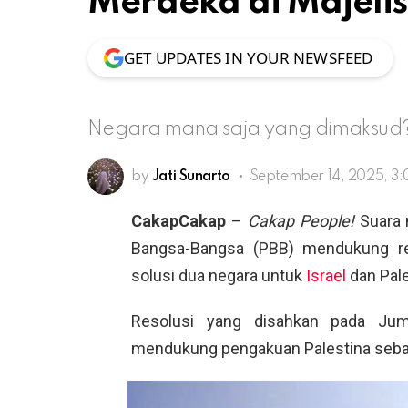
Merdeka di Majeli
GET UPDATES IN YOUR NEWSFEED
Negara mana saja yang dimaksud
by
Jati Sunarto
September 14, 2025, 3
CakapCakap
–
Cakap People!
Suara 
Bangsa-Bangsa (PBB) mendukung re
solusi dua negara untuk
Israel
dan Pale
Resolusi yang disahkan pada Jum
mendukung pengakuan Palestina seba