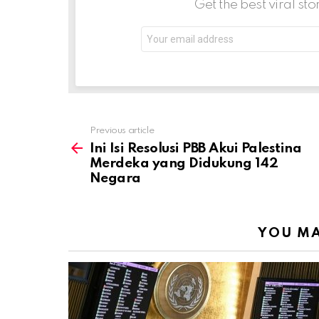
Get the best viral sto
Email
address:
Previous article
See
more
Ini Isi Resolusi PBB Akui Palestina
Merdeka yang Didukung 142
Negara
YOU MA