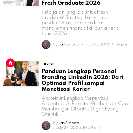
Fresh Graduate 2026
Peta jalan lengkap untuk fresh
graduate: Strategi karier, tips
produktivitas, dan panduan
manajemen finansial di dunia kerja
tahun 2026.
by
Jati Sunarto
July 28, 2026, 11:34 pm
Karir
Panduan Lengkap Personal
Branding LinkedIn 2026: Dari
Optimasi Profil sampai
Monetisasi Karier
Arsitektur Lengkap Menembus
Algoritma AI Rekruter Global dan Cara
Membangun Otoritas Digital yang
Otentik
by
Jati Sunarto
July 27, 2026, 10:59 pm