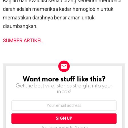
Bagian dari evaluasi setiap orang sebelum mendonor
darah adalah memeriksa kadar hemoglobin untuk
memastikan darahnya benar aman untuk
disumbangkan.
SUMBER ARTIKEL
Want more stuff like this?
NEWSLETTER
Get the best viral stories straight into your
inbox!
Email
address:
Don't worry, we don't spam