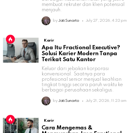
membuat rekruter dan klien potensial
menjauh.
by
Jati Sunarto
July 27, 2026, 4:32 pm
Karir
Apa Itu Fractional Executive?
Solusi Karier Modern Tanpa
Terikat Satu Kantor
Keluar dari jebakan korporasi
konvensional. Saatnya para
profesional senior menjual keahlian
tingkat tinggi secara paruh waktu ke
berbagai perusahaan sekaligus.
by
Jati Sunarto
July 21, 2026, 11:23 am
Karir
Cara Mengemas &