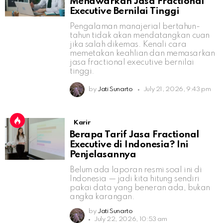
Menawarkan Jasa Fractional
Executive Bernilai Tinggi
Pengalaman manajerial bertahun-
tahun tidak akan mendatangkan cuan
jika salah dikemas. Kenali cara
memetakan keahlian dan memasarkan
jasa fractional executive bernilai
tinggi.
by
Jati Sunarto
July 21, 2026, 9:43 pm
Karir
Berapa Tarif Jasa Fractional
Executive di Indonesia? Ini
Penjelasannya
Belum ada laporan resmi soal ini di
Indonesia — jadi kita hitung sendiri
pakai data yang beneran ada, bukan
angka karangan.
by
Jati Sunarto
July 22, 2026, 10:53 am