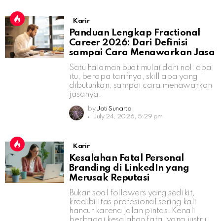
Karir
Panduan Lengkap Fractional
Career 2026: Dari Definisi
sampai Cara Menawarkan Jasa
Satu halaman buat mulai dari nol: apa
itu, berapa tarifnya, skill apa yang
dibutuhkan, sampai cara menawarkan
jasanya.
by
Jati Sunarto
July 24, 2026, 5:29 pm
Karir
Kesalahan Fatal Personal
Branding di LinkedIn yang
Merusak Reputasi
Bukan soal followers yang sedikit,
kredibilitas profesional sering kali
hancur karena jalan pintas. Kenali
berbagai kesalahan fatal yang justru