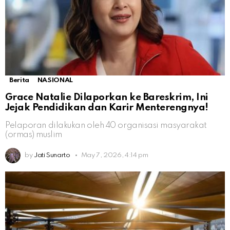
Berita
NASIONAL
Grace Natalie Dilaporkan ke Bareskrim, Ini
Jejak Pendidikan dan Karir Menterengnya!
Pelaporan dilakukan oleh 40 organisasi masyarakat
(ormas) muslim
by
Jati Sunarto
May 7, 2026, 4:14 pm