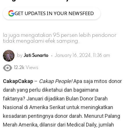
GET UPDATES IN YOUR NEWSFEED
Ia juga mengatakan 95 persen lebih pendonor
tidak mengalami efek samping.
by
Jati Sunarto
January 16, 2024, 11:36 am
12.2k
Views
CakapCakap
–
Cakap People!
Apa saja mitos donor
darah yang perlu diketahui dan bagaimana
faktanya? Januari dijadikan Bulan Donor Darah
Nasional di Amerika Serikat untuk meningkatkan
kesadaran pentingnya donor darah. Menurut Palang
Merah Amerika, dilansir dari Medical Daily, jumlah