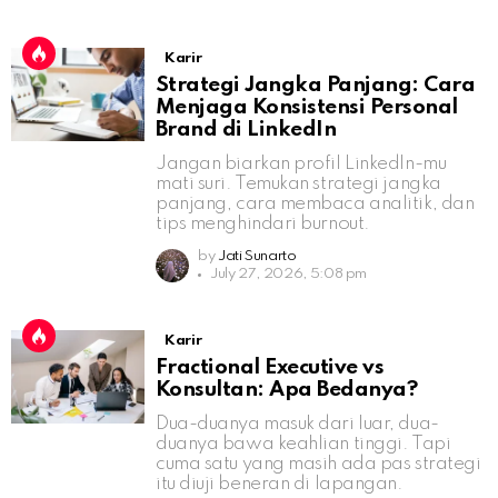
Karir
Strategi Jangka Panjang: Cara
Menjaga Konsistensi Personal
Brand di LinkedIn
Jangan biarkan profil LinkedIn-mu
mati suri. Temukan strategi jangka
panjang, cara membaca analitik, dan
tips menghindari burnout.
by
Jati Sunarto
July 27, 2026, 5:08 pm
Karir
Fractional Executive vs
Konsultan: Apa Bedanya?
Dua-duanya masuk dari luar, dua-
duanya bawa keahlian tinggi. Tapi
cuma satu yang masih ada pas strategi
itu diuji beneran di lapangan.