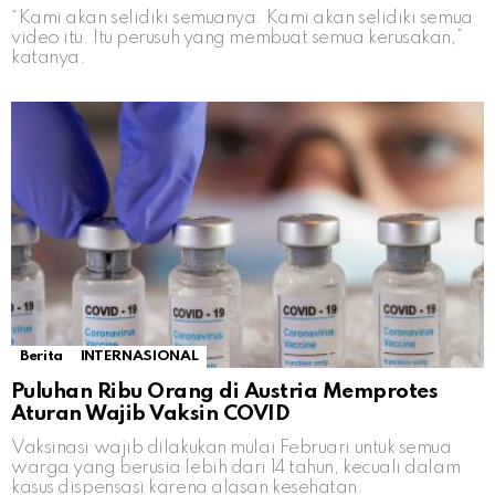
“Kami akan selidiki semuanya. Kami akan selidiki semua
video itu. Itu perusuh yang membuat semua kerusakan,”
katanya.
Berita
INTERNASIONAL
Puluhan Ribu Orang di Austria Memprotes
Aturan Wajib Vaksin COVID
Vaksinasi wajib dilakukan mulai Februari untuk semua
warga yang berusia lebih dari 14 tahun, kecuali dalam
kasus dispensasi karena alasan kesehatan.