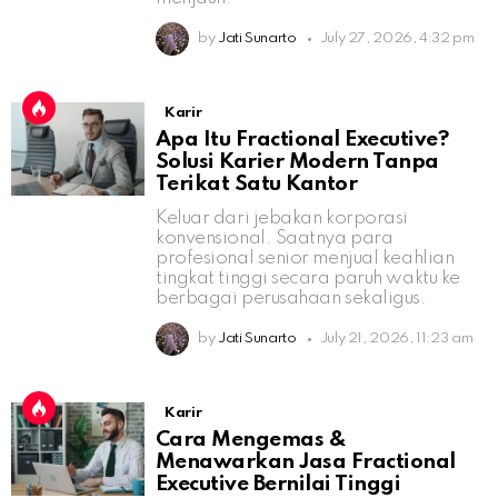
by
Jati Sunarto
July 27, 2026, 4:32 pm
Karir
Apa Itu Fractional Executive?
Solusi Karier Modern Tanpa
Terikat Satu Kantor
Keluar dari jebakan korporasi
konvensional. Saatnya para
profesional senior menjual keahlian
tingkat tinggi secara paruh waktu ke
berbagai perusahaan sekaligus.
by
Jati Sunarto
July 21, 2026, 11:23 am
Karir
Cara Mengemas &
Menawarkan Jasa Fractional
Executive Bernilai Tinggi