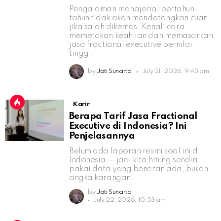
Pengalaman manajerial bertahun-
tahun tidak akan mendatangkan cuan
jika salah dikemas. Kenali cara
memetakan keahlian dan memasarkan
jasa fractional executive bernilai
tinggi.
by
Jati Sunarto
July 21, 2026, 9:43 pm
Karir
Berapa Tarif Jasa Fractional
Executive di Indonesia? Ini
Penjelasannya
Belum ada laporan resmi soal ini di
Indonesia — jadi kita hitung sendiri
pakai data yang beneran ada, bukan
angka karangan.
by
Jati Sunarto
July 22, 2026, 10:53 am