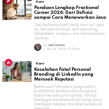
Karir
Panduan Lengkap Fractional
Career 2026: Dari Definisi
sampai Cara Menawarkan Jasa
Satu halaman buat mulai dari nol: apa
itu, berapa tarifnya, skill apa yang
dibutuhkan, sampai cara menawarkan
jasanya.
by
Jati Sunarto
July 24, 2026, 5:29 pm
Karir
Kesalahan Fatal Personal
Branding di LinkedIn yang
Merusak Reputasi
Bukan soal followers yang sedikit,
kredibilitas profesional sering kali
hancur karena jalan pintas. Kenali
berbagai kesalahan fatal yang justru
membuat rekruter dan klien potensial
menjauh.