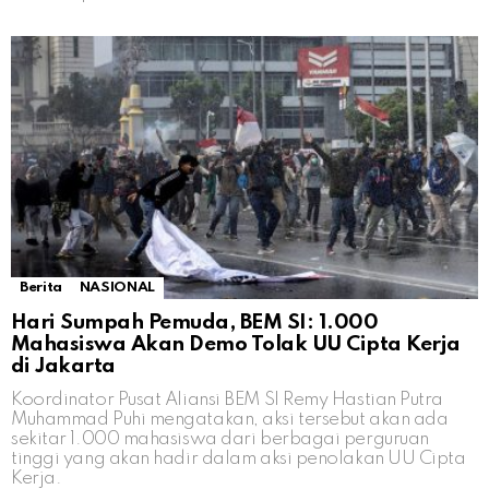
Berita
NASIONAL
Hari Sumpah Pemuda, BEM SI: 1.000
Mahasiswa Akan Demo Tolak UU Cipta Kerja
di Jakarta
Koordinator Pusat Aliansi BEM SI Remy Hastian Putra
Muhammad Puhi mengatakan, aksi tersebut akan ada
sekitar 1.000 mahasiswa dari berbagai perguruan
tinggi yang akan hadir dalam aksi penolakan UU Cipta
Kerja.