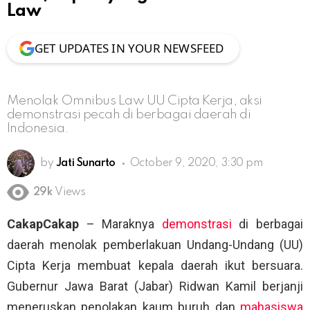
Law
GET UPDATES IN YOUR NEWSFEED
Menolak Omnibus Law UU Cipta Kerja, aksi
demonstrasi pecah di berbagai daerah di
Indonesia.
by
Jati Sunarto
October 9, 2020, 3:30 pm
29k
Views
CakapCakap
– Maraknya
demonstrasi
di berbagai
daerah menolak pemberlakuan Undang-Undang (UU)
Cipta Kerja membuat kepala daerah ikut bersuara.
Gubernur Jawa Barat (Jabar) Ridwan Kamil berjanji
meneruskan penolakan kaum buruh dan
mahasiswa