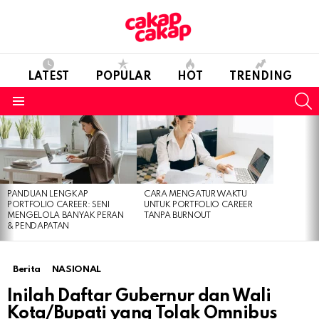
LATEST
POPULAR
HOT
TRENDING
S
Menu
LATEST
STORIES
PANDUAN LENGKAP
CARA MENGATUR WAKTU
PORTFOLIO CAREER: SENI
UNTUK PORTFOLIO CAREER
MENGELOLA BANYAK PERAN
TANPA BURNOUT
& PENDAPATAN
Berita
NASIONAL
Inilah Daftar Gubernur dan Wali
Kota/Bupati yang Tolak Omnibus