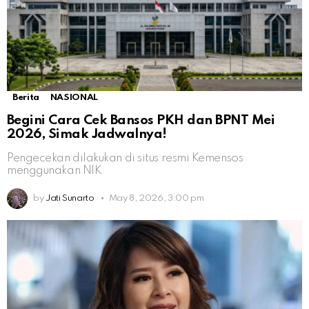
Berita
NASIONAL
Begini Cara Cek Bansos PKH dan BPNT Mei
2026, Simak Jadwalnya!
Pengecekan dilakukan di situs resmi Kemensos
menggunakan NIK
by
Jati Sunarto
May 8, 2026, 3:00 pm