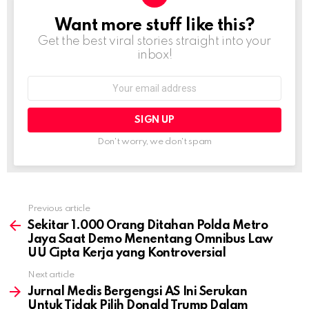
Want more stuff like this?
NEWSLETTER
Get the best viral stories straight into your
inbox!
Email
address:
Don't worry, we don't spam
Previous article
See
more
Sekitar 1.000 Orang Ditahan Polda Metro
Jaya Saat Demo Menentang Omnibus Law
UU Cipta Kerja yang Kontroversial
Next article
Jurnal Medis Bergengsi AS Ini Serukan
Untuk Tidak Pilih Donald Trump Dalam