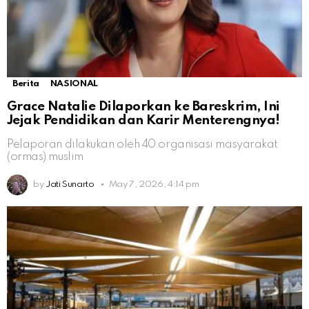
Berita
NASIONAL
Grace Natalie Dilaporkan ke Bareskrim, Ini
Jejak Pendidikan dan Karir Menterengnya!
Pelaporan dilakukan oleh 40 organisasi masyarakat
(ormas) muslim
by
Jati Sunarto
May 7, 2026, 4:14 pm