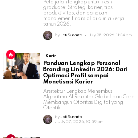
Peta jalan lengkap untuk fresh
graduate: Strategi karier, tips
produktivitas, dan panduan
manajemen finansial di dunia kerja
tahun 2026.
by
Jati Sunarto
July 28, 2026, 11:34 pm
Karir
Panduan Lengkap Personal
Branding LinkedIn 2026: Dari
Optimasi Profil sampai
Monetisasi Karier
Arsitektur Lengkap Menembus
Algoritma AI Rekruter Global dan Cara
Membangun Otoritas Digital yang
Otentik
by
Jati Sunarto
July 27, 2026, 10:59 pm