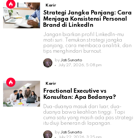
Karir
Strategi Jangka Panjang: Cara
Menjaga Konsistensi Personal
Brand di LinkedIn
Jangan biarkan profil LinkedIn-mu
mati suri. Temukan strategi jangka
panjang, cara membaca analitik, dan
tips menghindari burnout.
by
Jati Sunarto
July 27, 2026, 5:08 pm
Karir
Fractional Executive vs
Konsultan: Apa Bedanya?
Dua-duanya masuk dari luar, dua-
duanya bawa keahlian tinggi. Tapi
cuma satu yang masih ada pas strategi
itu diuji beneran di lapangan.
by
Jati Sunarto
July 22, 2026, 3:25 pm