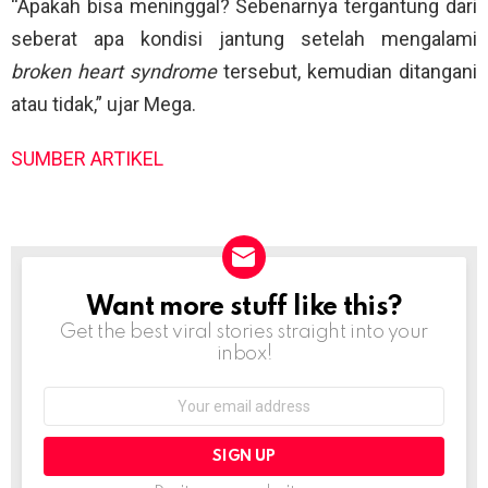
“Apakah bisa meninggal? Sebenarnya tergantung dari
seberat apa kondisi jantung setelah mengalami
broken heart syndrome
tersebut, kemudian ditangani
atau tidak,” ujar Mega.
SUMBER ARTIKEL
Want more stuff like this?
NEWSLETTER
Get the best viral stories straight into your
inbox!
Email
address: