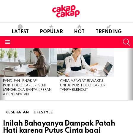
LATEST
POPULAR
HOT
TRENDING
S
Menu
LATEST
STORIES
PANDUAN LENGKAP
CARA MENGATUR WAKTU
PORTFOLIO CAREER: SENI
UNTUK PORTFOLIO CAREER
MENGELOLA BANYAK PERAN
TANPA BURNOUT
& PENDAPATAN
KESEHATAN
LIFESTYLE
Inilah Bahayanya Dampak Patah
Hati karena Putus Cinta bagi