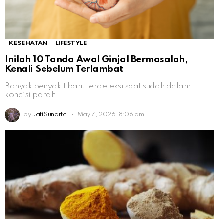
KESEHATAN
LIFESTYLE
Inilah 10 Tanda Awal Ginjal Bermasalah,
Kenali Sebelum Terlambat
Banyak penyakit baru terdeteksi saat sudah dalam
kondisi parah
by
Jati Sunarto
May 7, 2026, 8:06 am