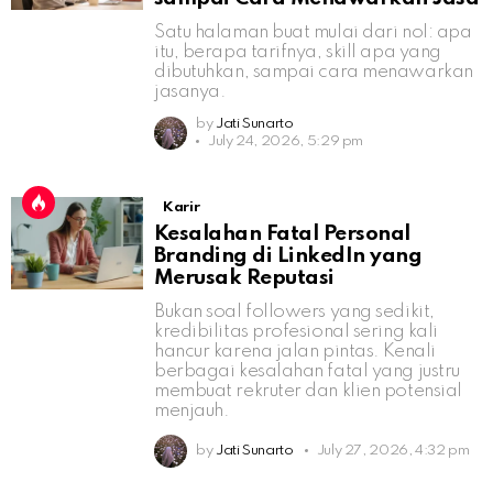
Satu halaman buat mulai dari nol: apa
itu, berapa tarifnya, skill apa yang
dibutuhkan, sampai cara menawarkan
jasanya.
by
Jati Sunarto
July 24, 2026, 5:29 pm
Karir
Kesalahan Fatal Personal
Branding di LinkedIn yang
Merusak Reputasi
Bukan soal followers yang sedikit,
kredibilitas profesional sering kali
hancur karena jalan pintas. Kenali
berbagai kesalahan fatal yang justru
membuat rekruter dan klien potensial
menjauh.
by
Jati Sunarto
July 27, 2026, 4:32 pm