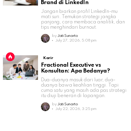
Brand di LinkedIn
Jangan biarkan profil LinkedIn-mu
mati suri. Temukan strategi jangka
panjang, cara membaca analitik, dan
tips menghindari burnout.
by
Jati Sunarto
July 27, 2026, 5:08 pm
Karir
Fractional Executive vs
Konsultan: Apa Bedanya?
Dua-duanya masuk dari luar, dua-
duanya bawa keahlian tinggi. Tapi
cuma satu yang masih ada pas strategi
itu diuji beneran di lapangan.
by
Jati Sunarto
July 22, 2026, 3:25 pm