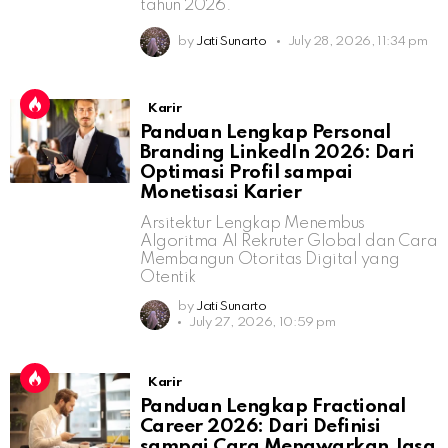
tahun 2026.
by
Jati Sunarto
July 28, 2026, 11:34 pm
Karir
Panduan Lengkap Personal
Branding LinkedIn 2026: Dari
Optimasi Profil sampai
Monetisasi Karier
Arsitektur Lengkap Menembus
Algoritma AI Rekruter Global dan Cara
Membangun Otoritas Digital yang
Otentik
by
Jati Sunarto
July 27, 2026, 10:59 pm
Karir
Panduan Lengkap Fractional
Career 2026: Dari Definisi
sampai Cara Menawarkan Jasa