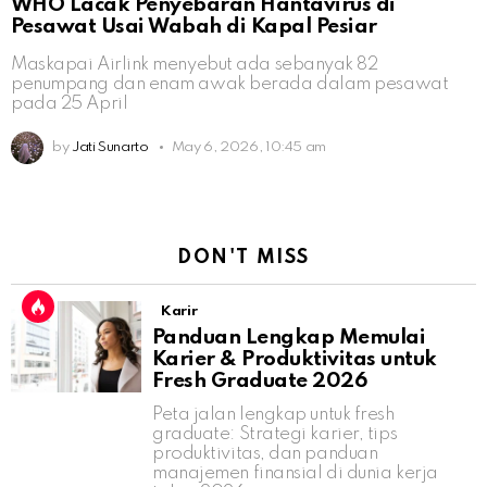
WHO Lacak Penyebaran Hantavirus di
Pesawat Usai Wabah di Kapal Pesiar
Maskapai Airlink menyebut ada sebanyak 82
penumpang dan enam awak berada dalam pesawat
pada 25 April
by
Jati Sunarto
May 6, 2026, 10:45 am
DON'T MISS
Karir
Panduan Lengkap Memulai
Karier & Produktivitas untuk
Fresh Graduate 2026
Peta jalan lengkap untuk fresh
graduate: Strategi karier, tips
produktivitas, dan panduan
manajemen finansial di dunia kerja