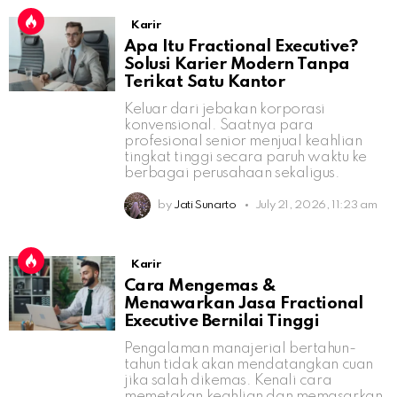
Karir
Apa Itu Fractional Executive?
Solusi Karier Modern Tanpa
Terikat Satu Kantor
Keluar dari jebakan korporasi
konvensional. Saatnya para
profesional senior menjual keahlian
tingkat tinggi secara paruh waktu ke
berbagai perusahaan sekaligus.
by
Jati Sunarto
July 21, 2026, 11:23 am
Karir
Cara Mengemas &
Menawarkan Jasa Fractional
Executive Bernilai Tinggi
Pengalaman manajerial bertahun-
tahun tidak akan mendatangkan cuan
jika salah dikemas. Kenali cara
memetakan keahlian dan memasarkan