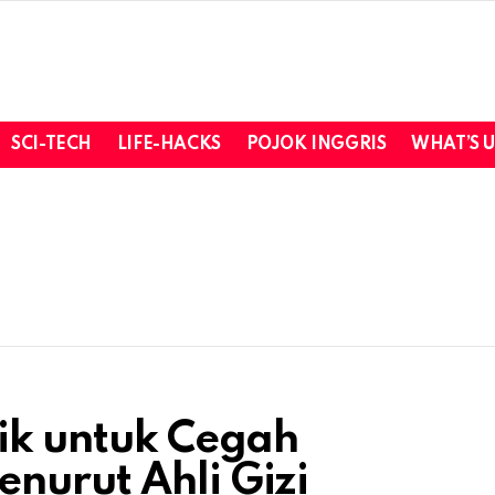
SCI-TECH
LIFE-HACKS
POJOK INGGRIS
WHAT’S 
aik untuk Cegah
nurut Ahli Gizi