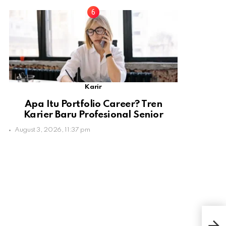
Karir
Apa Itu Portfolio Career? Tren
Karier Baru Profesional Senior
August 3, 2026, 11:37 pm
Apa