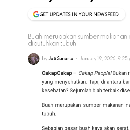
GET UPDATES IN YOUR NEWSFEED
Buah merupakan sumber makanan na
dibutuhkan tubuh
by
Jati Sunarto
January 19, 2026, 9:25
CakapCakap
–
Cakap People!
Bukan r
yang menyehatkan. Tapi, di antara b
kesehatan? Sejumlah biah terbaik dise
Buah merupakan sumber makanan naba
tubuh.
Sebagian besar buah kaya akan serat.