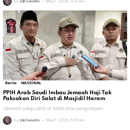
by
Jati Sunarto
May 7, 2026, 9:41 am
Berita
NASIONAL
PPIH Arab Saudi Imbau Jemaah Haji Tak
Paksakan Diri Salat di Masjidil Haram
Jemaah cukup salat di hotel atau penginapan
by
Jati Sunarto
May 7, 2026, 8:33 am