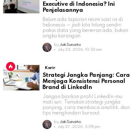
Executive di Indonesia? Ini
Penjelasannya
Belum ada laporan resmi soal ini di
Indonesia — jadi kita hitung sendiri
pakai data yang beneran ada, bukan
angka karangan.
by
Jati Sunarto
July 22, 2026, 10:53 am
Karir
Strategi Jangka Panjang: Cara
Menjaga Konsistensi Personal
Brand di LinkedIn
Jangan biarkan profil LinkedIn-mu
mati suri. Temukan strategi jangka
panjang, cara membaca analitik, dan
tips menghindari burnout.
by
Jati Sunarto
July 27, 2026, 5:08 pm