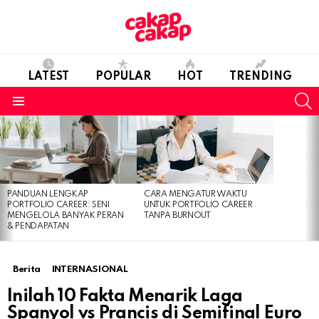
LATEST
POPULAR
HOT
TRENDING
S
Menu
LATEST
STORIES
PANDUAN LENGKAP
CARA MENGATUR WAKTU
PORTFOLIO CAREER: SENI
UNTUK PORTFOLIO CAREER
MENGELOLA BANYAK PERAN
TANPA BURNOUT
& PENDAPATAN
Berita
INTERNASIONAL
Inilah 10 Fakta Menarik Laga
Spanyol vs Prancis di Semifinal Euro