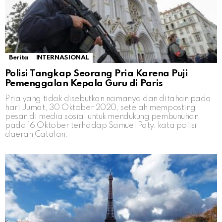
Berita
INTERNASIONAL
Polisi Tangkap Seorang Pria Karena Puji
Pemenggalan Kepala Guru di Paris
Pria yang tidak disebutkan namanya dan ditahan pada
hari Jumat, 30 Oktober 2020, setelah memposting
pesan di media sosial untuk mendukung pembunuhan
pada 16 Oktober terhadap Samuel Paty, kata polisi
daerah Catalan.