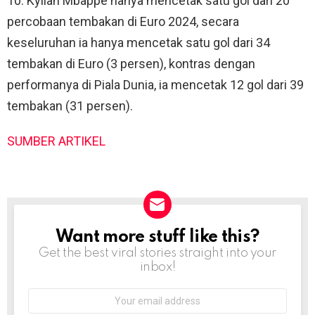
10. Kylian Mbappe hanya mencetak satu gol dari 20
percobaan tembakan di Euro 2024, secara
keseluruhan ia hanya mencetak satu gol dari 34
tembakan di Euro (3 persen), kontras dengan
performanya di Piala Dunia, ia mencetak 12 gol dari 39
tembakan (31 persen).
SUMBER ARTIKEL
Want more stuff like this?
NEWSLETTER
Get the best viral stories straight into your
inbox!
Email
address: