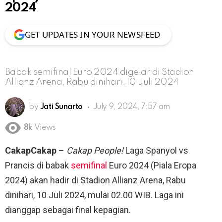
2024
GET UPDATES IN YOUR NEWSFEED
Babak semifinal Euro 2024 digelar di Stadion
Allianz Arena, Rabu dinihari, 10 Juli 2024
by
Jati Sunarto
July 9, 2024, 7:57 am
8k
Views
CakapCakap
–
Cakap People!
Laga Spanyol vs
Prancis di babak
semifinal
Euro 2024 (Piala Eropa
2024) akan hadir di Stadion Allianz Arena, Rabu
dinihari, 10 Juli 2024, mulai 02.00 WIB. Laga ini
dianggap sebagai final kepagian.