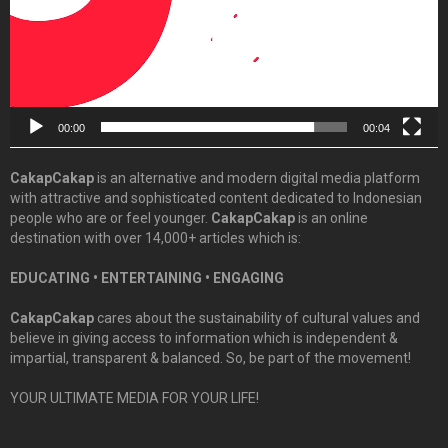
00:00
00:04
CakapCakap
is an alternative and modern digital media platform
with attractive and sophisticated content dedicated to Indonesian
people who are or feel younger.
CakapCakap
is an online
destination with over 14,000+ articles which is:
EDUCATING • ENTERTAINING • ENGAGING
CakapCakap
cares about the sustainability of cultural values and
believe in giving access to information which is independent &
impartial, transparent & balanced. So, be part of the movement!
YOUR ULTIMATE MEDIA FOR YOUR LIFE!