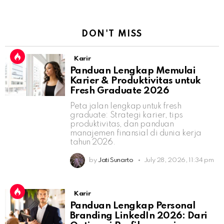
DON'T MISS
Karir
Panduan Lengkap Memulai
Karier & Produktivitas untuk
Fresh Graduate 2026
Peta jalan lengkap untuk fresh
graduate: Strategi karier, tips
produktivitas, dan panduan
manajemen finansial di dunia kerja
tahun 2026.
by
Jati Sunarto
July 28, 2026, 11:34 pm
Karir
Panduan Lengkap Personal
Branding LinkedIn 2026: Dari