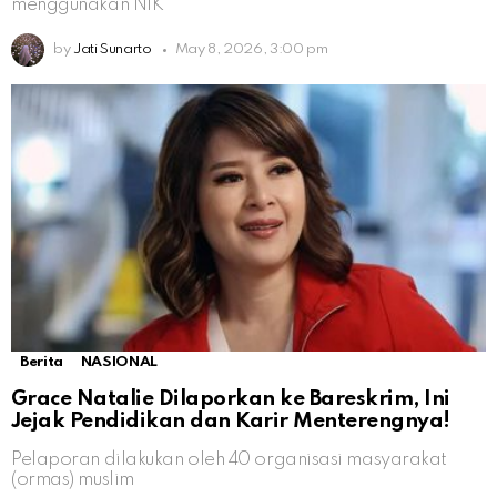
menggunakan NIK
by
Jati Sunarto
May 8, 2026, 3:00 pm
Berita
NASIONAL
Grace Natalie Dilaporkan ke Bareskrim, Ini
Jejak Pendidikan dan Karir Menterengnya!
Pelaporan dilakukan oleh 40 organisasi masyarakat
(ormas) muslim