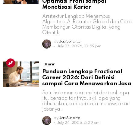
Optimasi Profil sampai
Monetisasi Karier
Arsitektur Lengkap Menembus
Algoritma AI Rekruter Global dan Cara
Membangun Otoritas Digital yang
Otentik
by
Jati Sunarto
July 27, 2026, 10:59 pm
Karir
Panduan Lengkap Fractional
Career 2026: Dari Definisi
sampai Cara Menawarkan Jasa
Satu halaman buat mulai dari nol: apa
itu, berapa tarifnya, skill apa yang
dibutuhkan, sampai cara menawarkan
jasanya.
by
Jati Sunarto
July 24, 2026, 5:29 pm