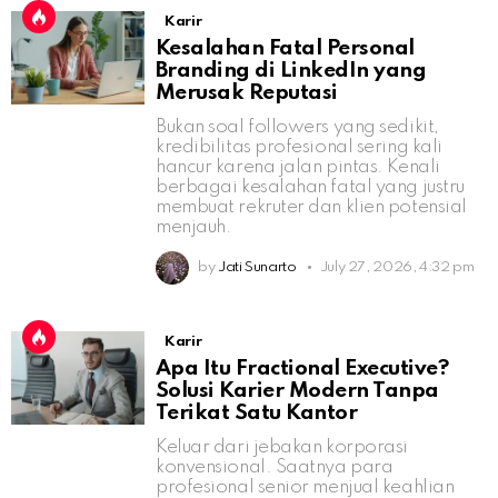
Karir
Kesalahan Fatal Personal
Branding di LinkedIn yang
Merusak Reputasi
Bukan soal followers yang sedikit,
kredibilitas profesional sering kali
hancur karena jalan pintas. Kenali
berbagai kesalahan fatal yang justru
membuat rekruter dan klien potensial
menjauh.
by
Jati Sunarto
July 27, 2026, 4:32 pm
Karir
Apa Itu Fractional Executive?
Solusi Karier Modern Tanpa
Terikat Satu Kantor
Keluar dari jebakan korporasi
konvensional. Saatnya para
profesional senior menjual keahlian