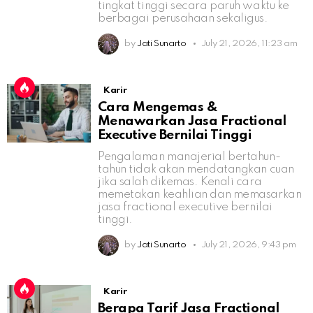
tingkat tinggi secara paruh waktu ke
berbagai perusahaan sekaligus.
by
Jati Sunarto
July 21, 2026, 11:23 am
Karir
Cara Mengemas &
Menawarkan Jasa Fractional
Executive Bernilai Tinggi
Pengalaman manajerial bertahun-
tahun tidak akan mendatangkan cuan
jika salah dikemas. Kenali cara
memetakan keahlian dan memasarkan
jasa fractional executive bernilai
tinggi.
by
Jati Sunarto
July 21, 2026, 9:43 pm
Karir
Berapa Tarif Jasa Fractional