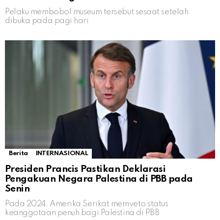
Pelaku membobol museum tersebut sesaat setelah
dibuka pada pagi hari
Berita
INTERNASIONAL
Presiden Prancis Pastikan Deklarasi
Pengakuan Negara Palestina di PBB pada
Senin
Pada 2024, Amerika Serikat memveto status
keanggotaan penuh bagi Palestina di PBB