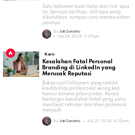
Satu halaman buat mulai dari nol: apa
itu, berapa tarifnya, skill apa yang
dibutuhkan, sampai cara menawarkan
jasanya.
by
Jati Sunarto
July 24, 2026, 5:29 pm
Karir
Kesalahan Fatal Personal
Branding di LinkedIn yang
Merusak Reputasi
Bukan soal followers yang sedikit,
kredibilitas profesional sering kali
hancur karena jalan pintas. Kenali
berbagai kesalahan fatal yang justru
membuat rekruter dan klien potensial
menjauh.
by
Jati Sunarto
July 27, 2026, 4:32 pm