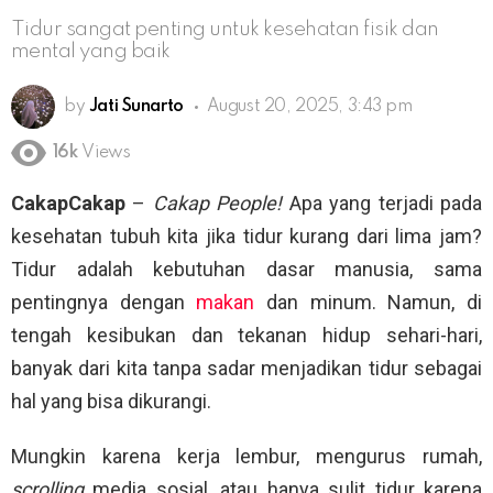
Tidur sangat penting untuk kesehatan fisik dan
mental yang baik
by
Jati Sunarto
August 20, 2025, 3:43 pm
16k
Views
CakapCakap
–
Cakap People!
Apa yang terjadi pada
kesehatan tubuh kita jika tidur kurang dari lima jam?
Tidur adalah kebutuhan dasar manusia, sama
pentingnya dengan
makan
dan minum. Namun, di
tengah kesibukan dan tekanan hidup sehari-hari,
banyak dari kita tanpa sadar menjadikan tidur sebagai
hal yang bisa dikurangi.
Mungkin karena kerja lembur, mengurus rumah,
scrolling
media sosial, atau hanya sulit tidur karena