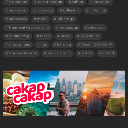
kesehatan
korea selatan
kuliner
makanan
makassar
malaysia
millenials
millennial
millennials
mobil
olahraga
Pandemi Virus Corona
pasangan
pesawat
relationship
resep
Rusia
Singapura
smartphone
tips
Ukraina
Vaksin COVID-19
Varian Omicron
Virus Corona
WHO
zodiak