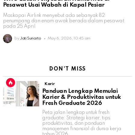
Pesawat Usai Wabah di Kapal Pesiar
Maskapai Airlink menyebut ada sebanyak 82
penumpang dan enam awak berada dalam pesawat
pada 25 April
by
Jati Sunarto
May 6, 2026, 10:45 am
DON'T MISS
Karir
Panduan Lengkap Memulai
Karier & Produktivitas untuk
Fresh Graduate 2026
Peta jalan lengkap untuk fresh
graduate: Strategi karier, tips
produktivitas, dan panduan
manajemen finansial di dunia kerja
tahun 2026.