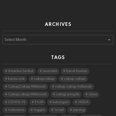
ARCHIVES
Archives
TAGS
Amerika Serikat
australia
berat badan
berita unik
cakapcakap
cakap cakap
CakapCakap Millenials
cakap cakap millenials
Cakapcakap Millennials
cakap people
china
COVID-19
FILM
hubungan
INDIA
Indonesia
Inggris
Israel
jepang