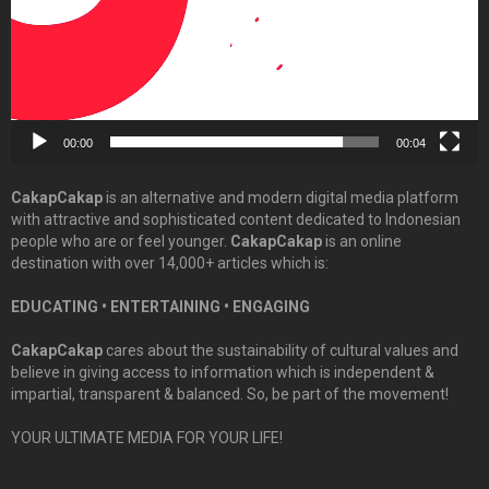
00:00
00:04
CakapCakap
is an alternative and modern digital media platform
with attractive and sophisticated content dedicated to Indonesian
people who are or feel younger.
CakapCakap
is an online
destination with over 14,000+ articles which is:
EDUCATING • ENTERTAINING • ENGAGING
CakapCakap
cares about the sustainability of cultural values and
believe in giving access to information which is independent &
impartial, transparent & balanced. So, be part of the movement!
YOUR ULTIMATE MEDIA FOR YOUR LIFE!