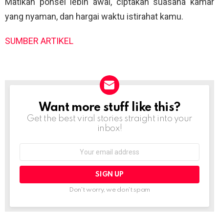
Matikan ponsel lebih awal, ciptakan suasana kamar
yang nyaman, dan hargai waktu istirahat kamu.
SUMBER ARTIKEL
Want more stuff like this?
NEWSLETTER
Get the best viral stories straight into your
inbox!
Email
address:
Don't worry, we don't spam