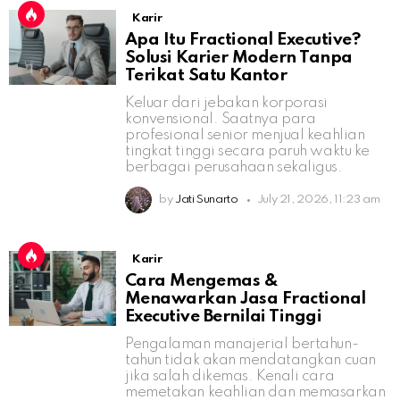
Karir
Apa Itu Fractional Executive?
Solusi Karier Modern Tanpa
Terikat Satu Kantor
Keluar dari jebakan korporasi
konvensional. Saatnya para
profesional senior menjual keahlian
tingkat tinggi secara paruh waktu ke
berbagai perusahaan sekaligus.
by
Jati Sunarto
July 21, 2026, 11:23 am
Karir
Cara Mengemas &
Menawarkan Jasa Fractional
Executive Bernilai Tinggi
Pengalaman manajerial bertahun-
tahun tidak akan mendatangkan cuan
jika salah dikemas. Kenali cara
memetakan keahlian dan memasarkan