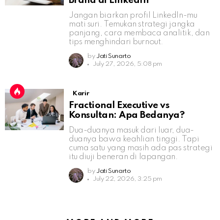
Brand di LinkedIn
Jangan biarkan profil LinkedIn-mu
mati suri. Temukan strategi jangka
panjang, cara membaca analitik, dan
tips menghindari burnout.
by
Jati Sunarto
July 27, 2026, 5:08 pm
Karir
Fractional Executive vs
Konsultan: Apa Bedanya?
Dua-duanya masuk dari luar, dua-
duanya bawa keahlian tinggi. Tapi
cuma satu yang masih ada pas strategi
itu diuji beneran di lapangan.
by
Jati Sunarto
July 22, 2026, 3:25 pm