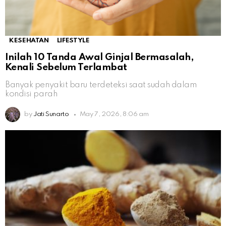
KESEHATAN
LIFESTYLE
Inilah 10 Tanda Awal Ginjal Bermasalah,
Kenali Sebelum Terlambat
Banyak penyakit baru terdeteksi saat sudah dalam
kondisi parah
by
Jati Sunarto
May 7, 2026, 8:06 am