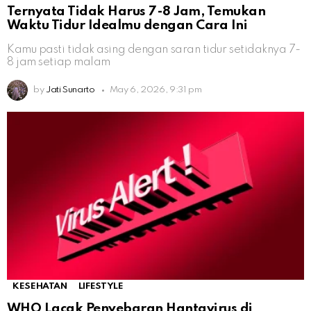
Ternyata Tidak Harus 7-8 Jam, Temukan
Waktu Tidur Idealmu dengan Cara Ini
Kamu pasti tidak asing dengan saran tidur setidaknya 7-
8 jam setiap malam
by
Jati Sunarto
May 6, 2026, 9:31 pm
KESEHATAN
LIFESTYLE
WHO Lacak Penyebaran Hantavirus di