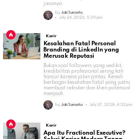
jasanya.
by
Jati Sunarto
July 24, 2026, 5:29 pm
Karir
Kesalahan Fatal Personal
Branding di LinkedIn yang
Merusak Reputasi
Bukan soal followers yang sedikit,
kredibilitas profesional sering kali
hancur karena jalan pintas. Kenali
berbagai kesalahan fatal yang justru
membuat rekruter dan klien potensial
menjauh.
by
Jati Sunarto
July 27, 2026, 4:32 pm
Karir
Apa Itu Fractional Executive?