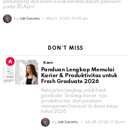
penumpang dan enam awak berada dalam pesawat
pada 25 April
by
Jati Sunarto
May 6, 2026, 10:45 am
DON'T MISS
Karir
Panduan Lengkap Memulai
Karier & Produktivitas untuk
Fresh Graduate 2026
Peta jalan lengkap untuk fresh
graduate: Strategi karier, tips
produktivitas, dan panduan
manajemen finansial di dunia kerja
tahun 2026.
by
Jati Sunarto
July 28, 2026, 11:34 pm