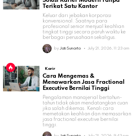
Solusi Karier Modern Tanpa
Terikat Satu Kantor
Keluar dari jebakan korporasi
konvensional. Saatnya para
profesional senior menjual keahlian
tingkat tinggi secara paruh waktu ke
berbagai perusahaan sekaligus.
by
Jati Sunarto
July 21, 2026, 11:23 am
Karir
Cara Mengemas &
Menawarkan Jasa Fractional
Executive Bernilai Tinggi
Pengalaman manajerial bertahun-
tahun tidak akan mendatangkan cuan
jika salah dikemas. Kenali cara
memetakan keahlian dan memasarkan
jasa fractional executive bernilai
tinggi.
by
Jati Sunarto
July 21, 2026, 9:43 pm