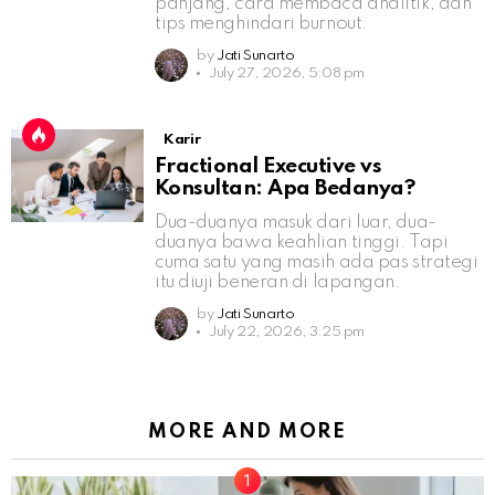
panjang, cara membaca analitik, dan
tips menghindari burnout.
by
Jati Sunarto
July 27, 2026, 5:08 pm
Karir
Fractional Executive vs
Konsultan: Apa Bedanya?
Dua-duanya masuk dari luar, dua-
duanya bawa keahlian tinggi. Tapi
cuma satu yang masih ada pas strategi
itu diuji beneran di lapangan.
by
Jati Sunarto
July 22, 2026, 3:25 pm
MORE AND MORE