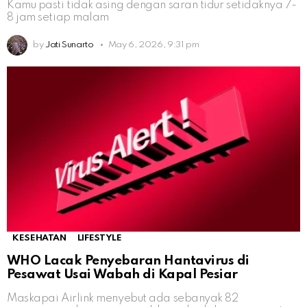
Kamu pasti tidak asing dengan saran tidur setidaknya 7-
8 jam setiap malam
by
Jati Sunarto
May 6, 2026, 9:31 pm
KESEHATAN
LIFESTYLE
WHO Lacak Penyebaran Hantavirus di
Pesawat Usai Wabah di Kapal Pesiar
Maskapai Airlink menyebut ada sebanyak 82