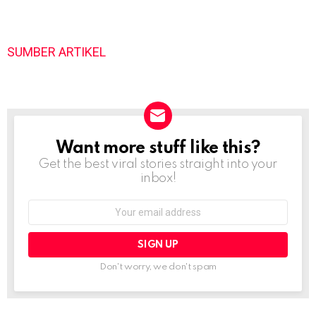
SUMBER ARTIKEL
Want more stuff like this?
NEWSLETTER
Get the best viral stories straight into your
inbox!
Email
address:
Don't worry, we don't spam