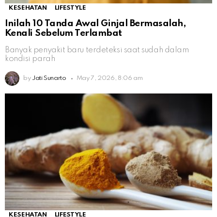
KESEHATAN
LIFESTYLE
Inilah 10 Tanda Awal Ginjal Bermasalah,
Kenali Sebelum Terlambat
Banyak penyakit baru terdeteksi saat sudah dalam
kondisi parah
by
Jati Sunarto
May 7, 2026, 8:06 am
KESEHATAN
LIFESTYLE