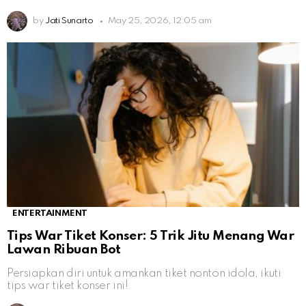
by
Jati Sunarto
May 25, 2026, 12:05 am
ENTERTAINMENT
Tips War Tiket Konser: 5 Trik Jitu Menang War
Lawan Ribuan Bot
Persiapkan diri untuk amankan tiket nonton idola, ikuti
tips war tiket konser ini!