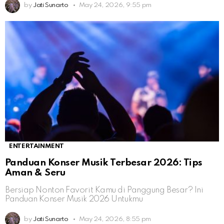
by
Jati Sunarto
May 24, 2026, 9:55 pm
ENTERTAINMENT
Panduan Konser Musik Terbesar 2026: Tips
Aman & Seru
Bersiap Nonton Favorit Kamu di Panggung Besar? Ini
Panduan Konser Musik 2026 Untukmu
by
Jati Sunarto
May 24, 2026, 8:55 pm