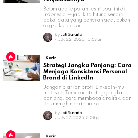
Belum ada laporan resmi soal ini di
Indonesia — jadi kita hitung sendiri
pakai data yang beneran ada, bukan
angka karangan.
by
Jati Sunarto
July 22, 2026, 10:53 am
Karir
Strategi Jangka Panjang: Cara
Menjaga Konsistensi Personal
Brand di LinkedIn
Jangan biarkan profil LinkedIn-mu
mati suri. Temukan strategi jangka
panjang, cara membaca analitik, dan
tips menghindari burnout.
by
Jati Sunarto
July 27, 2026, 5:08 pm
Karir