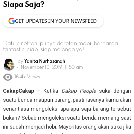
Siapa Saja?
GET UPDATES IN YOUR NEWSFEED
‘Ratu sinetron’ punya deretan mobil berharga
fantastis, siap-siap melongo ya!
by
Yanita Nurhasanah
November 10, 2019, 11:50 am
16.4k
Views
CakapCakap –
Ketika
Cakap People
suka dengan
suatu benda maupun barang, pasti rasanya kamu akan
senantiasa mengoleksi apa-apa saja barang tersebut
bukan? Sebab mengoleksi suatu benda memang saat
ini sudah menjadi hobi. Mayoritas orang akan suka jika