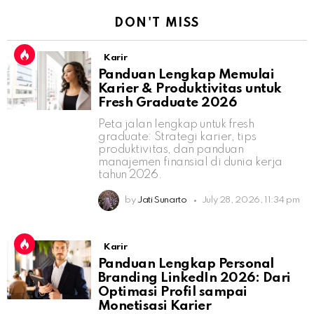
DON'T MISS
Karir
Panduan Lengkap Memulai
Karier & Produktivitas untuk
Fresh Graduate 2026
Peta jalan lengkap untuk fresh
graduate: Strategi karier, tips
produktivitas, dan panduan
manajemen finansial di dunia kerja
tahun 2026.
by
Jati Sunarto
July 28, 2026, 11:34 pm
Karir
Panduan Lengkap Personal
Branding LinkedIn 2026: Dari
Optimasi Profil sampai
Monetisasi Karier