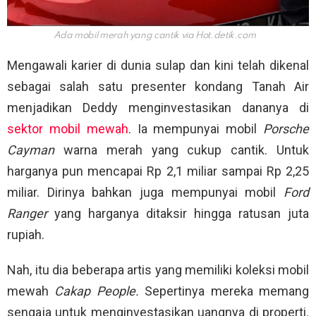
Ada mobil merah yang cantik via
Hot.detik.com
Mengawali karier di dunia sulap dan kini telah dikenal
sebagai salah satu presenter kondang Tanah Air
menjadikan Deddy menginvestasikan dananya di
sektor mobil mewah
. Ia mempunyai mobil
Porsche
Cayman
warna merah yang cukup cantik. Untuk
harganya pun mencapai Rp 2,1 miliar sampai Rp 2,25
miliar. Dirinya bahkan juga mempunyai mobil
Ford
Ranger
yang harganya ditaksir hingga ratusan juta
rupiah.
Nah, itu dia beberapa artis yang memiliki koleksi mobil
mewah
Cakap People.
Sepertinya mereka memang
sengaja untuk menginvestasikan uangnya di properti.