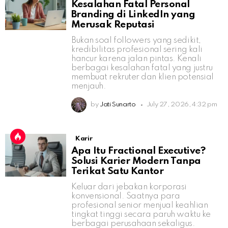
Kesalahan Fatal Personal
Branding di LinkedIn yang
Merusak Reputasi
Bukan soal followers yang sedikit,
kredibilitas profesional sering kali
hancur karena jalan pintas. Kenali
berbagai kesalahan fatal yang justru
membuat rekruter dan klien potensial
menjauh.
by
Jati Sunarto
July 27, 2026, 4:32 pm
Karir
Apa Itu Fractional Executive?
Solusi Karier Modern Tanpa
Terikat Satu Kantor
Keluar dari jebakan korporasi
konvensional. Saatnya para
profesional senior menjual keahlian
tingkat tinggi secara paruh waktu ke
berbagai perusahaan sekaligus.