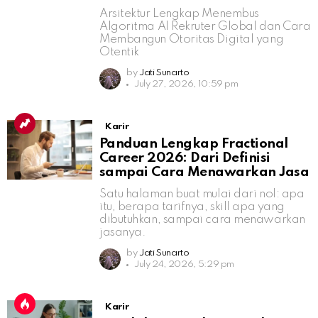
Arsitektur Lengkap Menembus
Algoritma AI Rekruter Global dan Cara
Membangun Otoritas Digital yang
Otentik
by
Jati Sunarto
July 27, 2026, 10:59 pm
Karir
Panduan Lengkap Fractional
Career 2026: Dari Definisi
sampai Cara Menawarkan Jasa
Satu halaman buat mulai dari nol: apa
itu, berapa tarifnya, skill apa yang
dibutuhkan, sampai cara menawarkan
jasanya.
by
Jati Sunarto
July 24, 2026, 5:29 pm
Karir