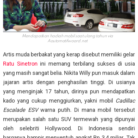
Mendapatkan hadiah mobil saat ulang tahun via
Aoutomotifwoard.net
Artis muda berbakat yang kerap disebut memiliki gelar
Ratu Sinetron
ini memang terbilang sukses di usia
yang masih sangat belia. Nikita Willy pun masuk dalam
jajaran artis dengan penghasilan tinggi. Di usianya
yang menginjak 17 tahun, dirinya pun mendapatkan
kado yang cukup menggiurkan, yakni mobil
Cadillac
Escalade ESV
warna putih. Di mana mobil tersebut
merupakan salah satu SUV termewah yang dipunyai
oleh selebriti Hollywood. Di Indonesia sendiri
harganya hampir menyentuh angkat Rp 3,4 miliar. Tak