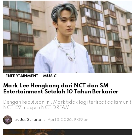
ENTERTAINMENT
MUSIC
Mark Lee Hengkang dari NCT dan SM
Entertainment Setelah 10 Tahun Berkarier
Dengan keputusan ini, Mark tidak lagi terlibat dalam unit
NCT 127 maupun NCT DREAM
by
Jati Sunarto
April 3, 2026, 9:09 pm