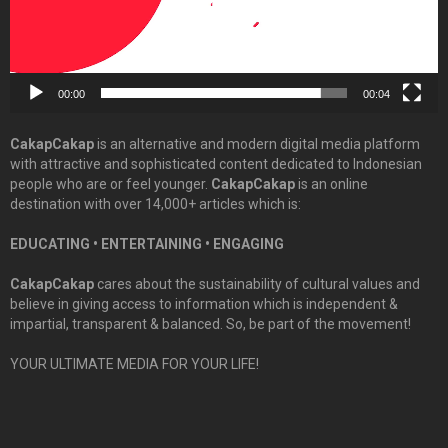
00:00
00:04
CakapCakap
is an alternative and modern digital media platform
with attractive and sophisticated content dedicated to Indonesian
people who are or feel younger.
CakapCakap
is an online
destination with over 14,000+ articles which is:
EDUCATING • ENTERTAINING • ENGAGING
CakapCakap
cares about the sustainability of cultural values and
believe in giving access to information which is independent &
impartial, transparent & balanced. So, be part of the movement!
YOUR ULTIMATE MEDIA FOR YOUR LIFE!