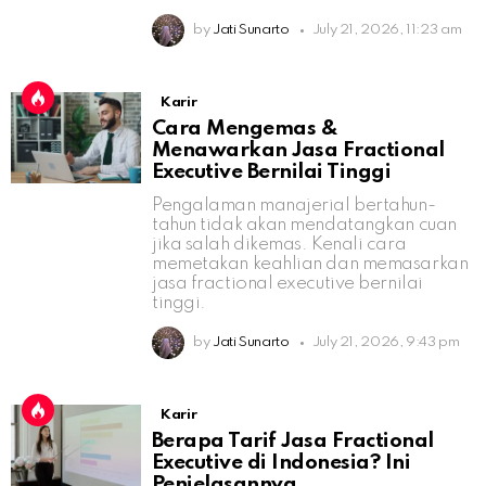
by
Jati Sunarto
July 21, 2026, 11:23 am
Karir
Cara Mengemas &
Menawarkan Jasa Fractional
Executive Bernilai Tinggi
Pengalaman manajerial bertahun-
tahun tidak akan mendatangkan cuan
jika salah dikemas. Kenali cara
memetakan keahlian dan memasarkan
jasa fractional executive bernilai
tinggi.
by
Jati Sunarto
July 21, 2026, 9:43 pm
Karir
Berapa Tarif Jasa Fractional
Executive di Indonesia? Ini
Penjelasannya