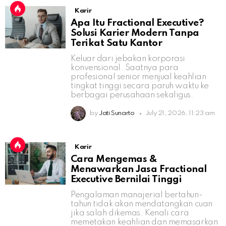
Karir
Apa Itu Fractional Executive?
Solusi Karier Modern Tanpa
Terikat Satu Kantor
Keluar dari jebakan korporasi
konvensional. Saatnya para
profesional senior menjual keahlian
tingkat tinggi secara paruh waktu ke
berbagai perusahaan sekaligus.
by
Jati Sunarto
July 21, 2026, 11:23 am
Karir
Cara Mengemas &
Menawarkan Jasa Fractional
Executive Bernilai Tinggi
Pengalaman manajerial bertahun-
tahun tidak akan mendatangkan cuan
jika salah dikemas. Kenali cara
memetakan keahlian dan memasarkan