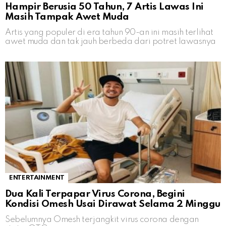
Hampir Berusia 50 Tahun, 7 Artis Lawas Ini
Masih Tampak Awet Muda
Artis yang populer di era tahun 90-an ini masih terlihat
awet muda dan tak jauh berbeda dari potret lawasnya
ENTERTAINMENT
Dua Kali Terpapar Virus Corona, Begini
Kondisi Omesh Usai Dirawat Selama 2 Minggu
Sebelumnya Omesh terjangkit virus corona dengan