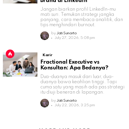
Brand di LinkedIn
Jangan biarkan profil LinkedIn-mu
mati suri. Temukan strategi jangka
panjang, cara membaca analitik, dan
tips menghindari burnout.
by
Jati Sunarto
July 27, 2026, 5:08 pm
Karir
Fractional Executive vs
Konsultan: Apa Bedanya?
Dua-duanya masuk dari luar, dua-
duanya bawa keahlian tinggi. Tapi
cuma satu yang masih ada pas strategi
itu diuji beneran di lapangan.
by
Jati Sunarto
July 22, 2026, 3:25 pm