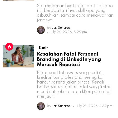
Satu halaman buat mulai dari nol: apa
itu, berapa tarifnya, skill apa yang
dibutuhkan, sampai cara menawarkan
jasanya.
by
Jati Sunarto
July 24, 2026, 5:29 pm
Karir
Kesalahan Fatal Personal
Branding di LinkedIn yang
Merusak Reputasi
Bukan soal followers yang sedikit,
kredibilitas profesional sering kali
hancur karena jalan pintas. Kenali
berbagai kesalahan fatal yang justru
membuat rekruter dan klien potensial
menjauh.
by
Jati Sunarto
July 27, 2026, 4:32 pm