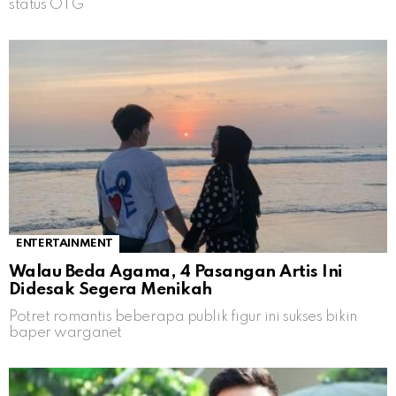
status OTG
ENTERTAINMENT
Walau Beda Agama, 4 Pasangan Artis Ini
Didesak Segera Menikah
Potret romantis beberapa publik figur ini sukses bikin
baper warganet