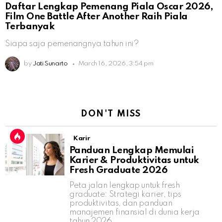
Daftar Lengkap Pemenang Piala Oscar 2026,
Film One Battle After Another Raih Piala
Terbanyak
Siapa saja pemenangnya tahun ini?
by
Jati Sunarto
March 16, 2026, 3:54 pm
DON'T MISS
Karir
Panduan Lengkap Memulai
Karier & Produktivitas untuk
Fresh Graduate 2026
Peta jalan lengkap untuk fresh
graduate: Strategi karier, tips
produktivitas, dan panduan
manajemen finansial di dunia kerja
tahun 2026.