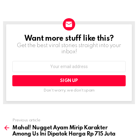
Want more stuff like this?
NEWSLETTER
Get the best viral stories straight into your
inbox!
Email
address:
Don't worry, we don't spam
Previous article
See
more
Mahal! Nugget Ayam Mirip Karakter
Among Us Ini Dipatok Harga Rp 715 Juta