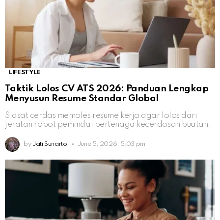
LIFESTYLE
Taktik Lolos CV ATS 2026: Panduan Lengkap
Menyusun Resume Standar Global
Siasat cerdas memoles resume kerja agar lolos dari
jeratan robot pemindai bertenaga kecerdasan buatan.
by
Jati Sunarto
June 5, 2026, 5:03 pm