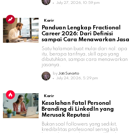
July 27, 2026, 10:59 pm
Karir
Panduan Lengkap Fractional
Career 2026: Dari Definisi
sampai Cara Menawarkan Jasa
Satu halaman buat mulai dari nol: apa
itu, berapa tarifnya, skill apa yang
dibutuhkan, sampai cara menawarkan
jasanya.
by
Jati Sunarto
July 24, 2026, 5:29 pm
Karir
Kesalahan Fatal Personal
Branding di LinkedIn yang
Merusak Reputasi
Bukan soal followers yang sedikit,
kredibilitas profesional sering kali