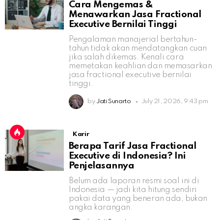
Cara Mengemas &
Menawarkan Jasa Fractional
Executive Bernilai Tinggi
Pengalaman manajerial bertahun-
tahun tidak akan mendatangkan cuan
jika salah dikemas. Kenali cara
memetakan keahlian dan memasarkan
jasa fractional executive bernilai
tinggi.
by
Jati Sunarto
July 21, 2026, 9:43 pm
Karir
Berapa Tarif Jasa Fractional
Executive di Indonesia? Ini
Penjelasannya
Belum ada laporan resmi soal ini di
Indonesia — jadi kita hitung sendiri
pakai data yang beneran ada, bukan
angka karangan.