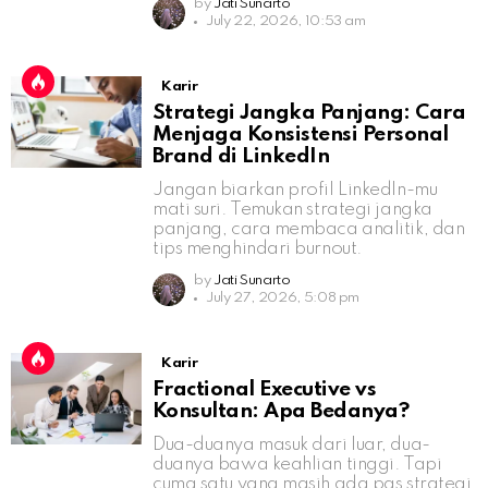
by
Jati Sunarto
July 22, 2026, 10:53 am
Karir
Strategi Jangka Panjang: Cara
Menjaga Konsistensi Personal
Brand di LinkedIn
Jangan biarkan profil LinkedIn-mu
mati suri. Temukan strategi jangka
panjang, cara membaca analitik, dan
tips menghindari burnout.
by
Jati Sunarto
July 27, 2026, 5:08 pm
Karir
Fractional Executive vs
Konsultan: Apa Bedanya?
Dua-duanya masuk dari luar, dua-
duanya bawa keahlian tinggi. Tapi
cuma satu yang masih ada pas strategi