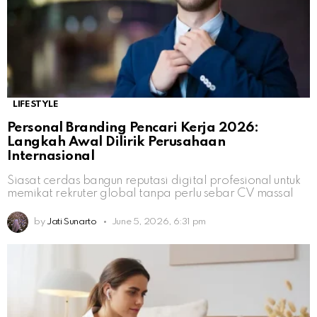
LIFESTYLE
Personal Branding Pencari Kerja 2026:
Langkah Awal Dilirik Perusahaan
Internasional
Siasat cerdas bangun reputasi digital profesional untuk
memikat rekruter global tanpa perlu sebar CV massal
by
Jati Sunarto
June 5, 2026, 6:31 pm