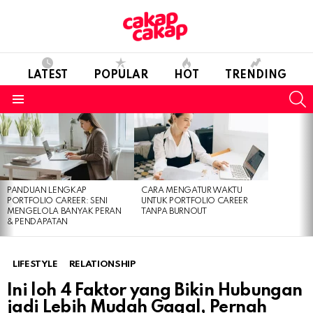
LATEST
POPULAR
HOT
TRENDING
S
Menu
LATEST
STORIES
PANDUAN LENGKAP
CARA MENGATUR WAKTU
PORTFOLIO CAREER: SENI
UNTUK PORTFOLIO CAREER
MENGELOLA BANYAK PERAN
TANPA BURNOUT
& PENDAPATAN
LIFESTYLE
RELATIONSHIP
Ini loh 4 Faktor yang Bikin Hubungan
jadi Lebih Mudah Gagal, Pernah