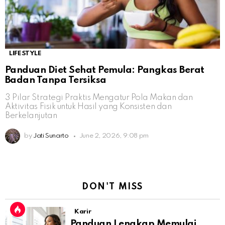
LIFESTYLE
Panduan Diet Sehat Pemula: Pangkas Berat
Badan Tanpa Tersiksa
3 Pilar Strategi Praktis Mengatur Pola Makan dan
Aktivitas Fisik untuk Hasil yang Konsisten dan
Berkelanjutan
by
Jati Sunarto
June 2, 2026, 9:08 pm
DON'T MISS
Karir
Panduan Lengkap Memulai