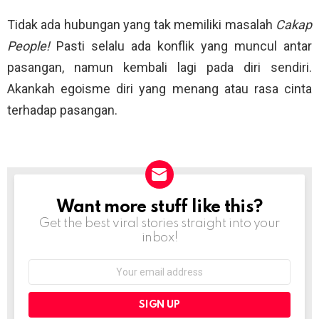
Tidak ada hubungan yang tak memiliki masalah
Cakap
People!
Pasti selalu ada konflik yang muncul antar
pasangan, namun kembali lagi pada diri sendiri.
Akankah egoisme diri yang menang atau rasa cinta
terhadap pasangan.
Want more stuff like this?
NEWSLETTER
Get the best viral stories straight into your
inbox!
Email
address: