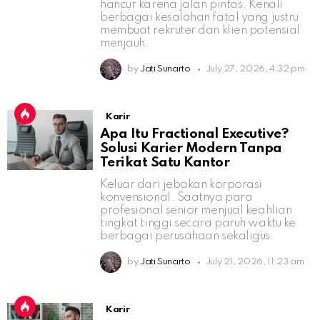
hancur karena jalan pintas. Kenali
berbagai kesalahan fatal yang justru
membuat rekruter dan klien potensial
menjauh.
by
Jati Sunarto
July 27, 2026, 4:32 pm
Karir
Apa Itu Fractional Executive?
Solusi Karier Modern Tanpa
Terikat Satu Kantor
Keluar dari jebakan korporasi
konvensional. Saatnya para
profesional senior menjual keahlian
tingkat tinggi secara paruh waktu ke
berbagai perusahaan sekaligus.
by
Jati Sunarto
July 21, 2026, 11:23 am
Karir