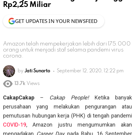
Rp2,25 Miliar
GET UPDATES IN YOUR NEWSFEED
Amazon telah mempekerjakan lebih dari 175.000
orang untuk menjadi staf selama pandemi virus
corona.
by
Jati Sunarto
September 12, 2020, 12:22 pm
13.7k
Views
CakapCakap
–
Cakap People!
Ketika banyak
perusahaan yang melakukan pengurangan atau
pemutusan hubungan kerja (PHK) di tengah pandemi
COVID-19
, Amazon justru mengumumkan akan
mengadakan
Career Day
pada Rabu, 16 September