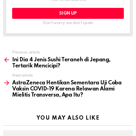
address:
Don't worry, we don't spam
Previous article
See
more
Ini Dia 4 Jenis Sushi Teraneh di Jepang,
Tertarik Mencicipi?
Next article
AstraZeneca Hentikan Sementara Uji Coba
Vaksin COVID-19 Karena Relawan Alami
Mielitis Transversa, Apa Itu?
YOU MAY ALSO LIKE