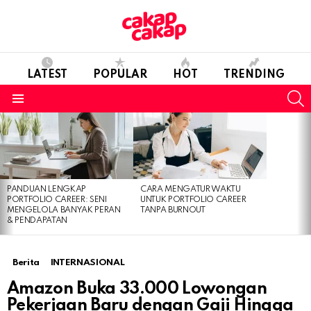
LATEST
POPULAR
HOT
TRENDING
S
Menu
LATEST
STORIES
PANDUAN LENGKAP
CARA MENGATUR WAKTU
PORTFOLIO CAREER: SENI
UNTUK PORTFOLIO CAREER
MENGELOLA BANYAK PERAN
TANPA BURNOUT
& PENDAPATAN
Berita
INTERNASIONAL
Amazon Buka 33.000 Lowongan
Pekerjaan Baru dengan Gaji Hingga