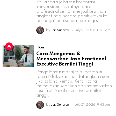
Keluar dari jebakan korporasi
konvensional. Saatnya para
profesional senior menjual keahlian
tingkat tinggi secara paruh waktu ke
berbagai perusahaan sekaligus.
by
Jati Sunarto
July 21, 2026, 11:23 am
Karir
Cara Mengemas &
Menawarkan Jasa Fractional
Executive Bernilai Tinggi
Pengalaman manajerial bertahun-
tahun tidak akan mendatangkan cuan
jika salah dikemas. Kenali cara
memetakan keahlian dan memasarkan
jasa fractional executive bernilai
tinggi.
by
Jati Sunarto
July 21, 2026, 9:43 pm