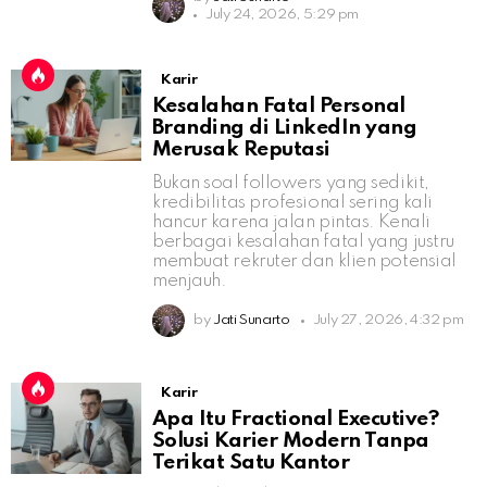
July 24, 2026, 5:29 pm
Karir
Kesalahan Fatal Personal
Branding di LinkedIn yang
Merusak Reputasi
Bukan soal followers yang sedikit,
kredibilitas profesional sering kali
hancur karena jalan pintas. Kenali
berbagai kesalahan fatal yang justru
membuat rekruter dan klien potensial
menjauh.
by
Jati Sunarto
July 27, 2026, 4:32 pm
Karir
Apa Itu Fractional Executive?
Solusi Karier Modern Tanpa
Terikat Satu Kantor