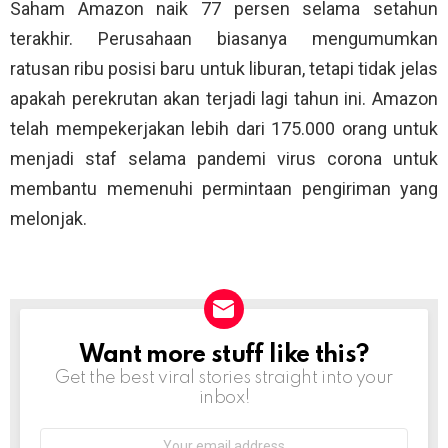
Saham Amazon naik 77 persen selama setahun
terakhir. Perusahaan biasanya mengumumkan
ratusan ribu posisi baru untuk liburan, tetapi tidak jelas
apakah perekrutan akan terjadi lagi tahun ini. Amazon
telah mempekerjakan lebih dari 175.000 orang untuk
menjadi staf selama pandemi virus corona untuk
membantu memenuhi permintaan pengiriman yang
melonjak.
Want more stuff like this?
NEWSLETTER
Get the best viral stories straight into your
inbox!
Email