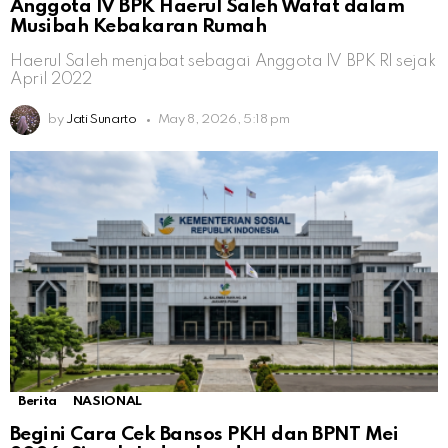
Anggota IV BPK Haerul Saleh Wafat dalam
Musibah Kebakaran Rumah
Haerul Saleh menjabat sebagai Anggota IV BPK RI sejak
April 2022
by
Jati Sunarto
May 8, 2026, 5:18 pm
Berita
NASIONAL
Begini Cara Cek Bansos PKH dan BPNT Mei