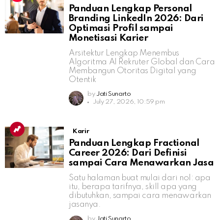
Panduan Lengkap Personal
Branding LinkedIn 2026: Dari
Optimasi Profil sampai
Monetisasi Karier
Arsitektur Lengkap Menembus
Algoritma AI Rekruter Global dan Cara
Membangun Otoritas Digital yang
Otentik
by
Jati Sunarto
July 27, 2026, 10:59 pm
Karir
Panduan Lengkap Fractional
Career 2026: Dari Definisi
sampai Cara Menawarkan Jasa
Satu halaman buat mulai dari nol: apa
itu, berapa tarifnya, skill apa yang
dibutuhkan, sampai cara menawarkan
jasanya.
by
Jati Sunarto