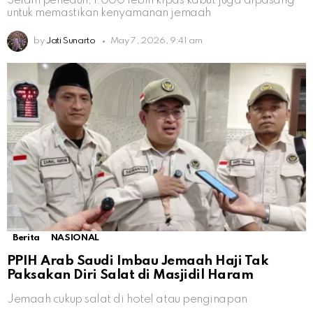
Selain peneduh, 1.000 lebih kipas kabut juga dipasang
untuk memastikan kenyamanan jemaah
by
Jati Sunarto
May 7, 2026, 9:41 am
Berita
NASIONAL
PPIH Arab Saudi Imbau Jemaah Haji Tak
Paksakan Diri Salat di Masjidil Haram
Jemaah cukup salat di hotel atau penginapan