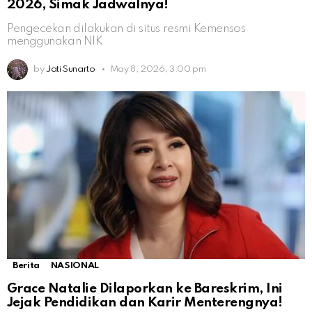
2026, Simak Jadwalnya!
Pengecekan dilakukan di situs resmi Kemensos
menggunakan NIK
by
Jati Sunarto
May 8, 2026, 3:00 pm
Berita
NASIONAL
Grace Natalie Dilaporkan ke Bareskrim, Ini
Jejak Pendidikan dan Karir Menterengnya!