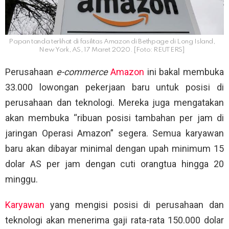
Papan tanda terlihat di fasilitas Amazon di Bethpage di Long Island,
New York, AS, 17 Maret 2020. [Foto: REUTERS]
Perusahaan
e-commerce
Amazon
ini bakal membuka
33.000 lowongan pekerjaan baru untuk posisi di
perusahaan dan teknologi. Mereka juga mengatakan
akan membuka “ribuan posisi tambahan per jam di
jaringan Operasi Amazon” segera. Semua karyawan
baru akan dibayar minimal dengan upah minimum 15
dolar AS per jam dengan cuti orangtua hingga 20
minggu.
Karyawan
yang mengisi posisi di perusahaan dan
teknologi akan menerima gaji rata-rata 150.000 dolar