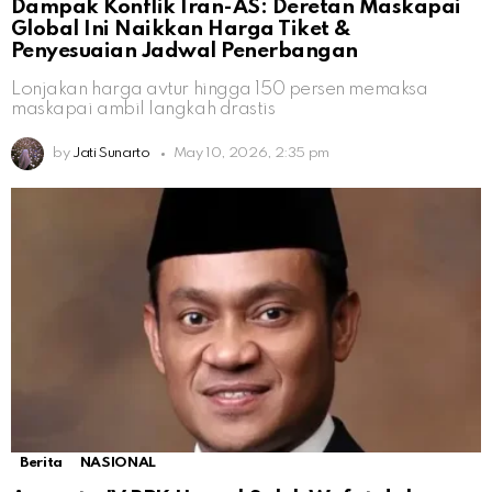
Dampak Konflik Iran-AS: Deretan Maskapai
Global Ini Naikkan Harga Tiket &
Penyesuaian Jadwal Penerbangan
Lonjakan harga avtur hingga 150 persen memaksa
maskapai ambil langkah drastis
by
Jati Sunarto
May 10, 2026, 2:35 pm
Berita
NASIONAL