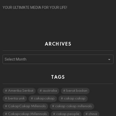
YOUR ULTIMATE MEDIA FOR YOUR LIFE!
ARCHIVES
Archives
TAGS
Amerika Serikat
australia
berat badan
berita unik
cakapcakap
cakap cakap
CakapCakap Millenials
cakap cakap millenials
Cakapcakap Millennials
cakap people
china