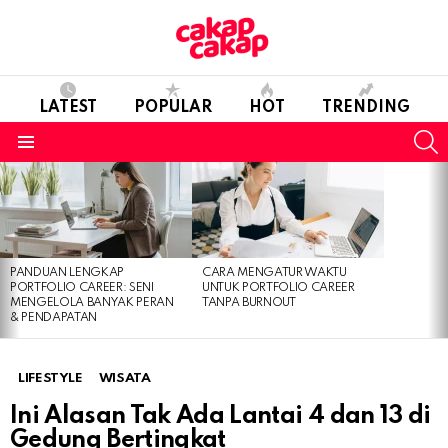
LATEST
POPULAR
HOT
TRENDING
S
Menu
LATEST
STORIES
PANDUAN LENGKAP
CARA MENGATUR WAKTU
PORTFOLIO CAREER: SENI
UNTUK PORTFOLIO CAREER
MENGELOLA BANYAK PERAN
TANPA BURNOUT
& PENDAPATAN
LIFESTYLE
WISATA
Ini Alasan Tak Ada Lantai 4 dan 13 di
Gedung Bertingkat