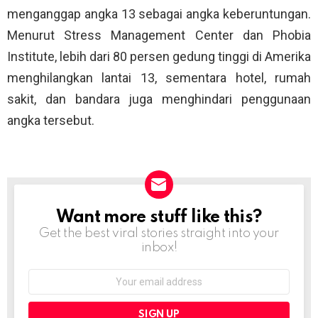
menganggap angka 13 sebagai angka keberuntungan.
Menurut Stress Management Center dan Phobia
Institute, lebih dari 80 persen gedung tinggi di Amerika
menghilangkan lantai 13, sementara hotel, rumah
sakit, dan bandara juga menghindari penggunaan
angka tersebut.
Want more stuff like this?
NEWSLETTER
Get the best viral stories straight into your
inbox!
Email
address: