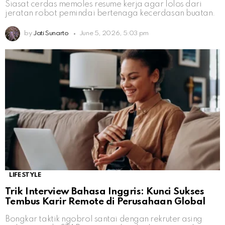
Siasat cerdas memoles resume kerja agar lolos dari
jeratan robot pemindai bertenaga kecerdasan buatan.
by
Jati Sunarto
June 5, 2026, 5:03 pm
LIFESTYLE
Trik Interview Bahasa Inggris: Kunci Sukses
Tembus Karir Remote di Perusahaan Global
Bongkar taktik ngobrol santai dengan rekruter asing