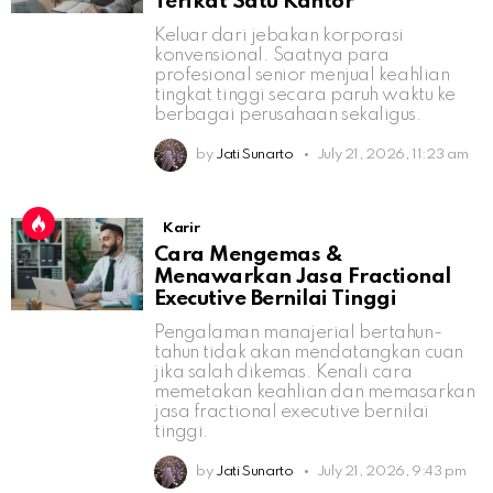
Terikat Satu Kantor
Keluar dari jebakan korporasi
konvensional. Saatnya para
profesional senior menjual keahlian
tingkat tinggi secara paruh waktu ke
berbagai perusahaan sekaligus.
by
Jati Sunarto
July 21, 2026, 11:23 am
Karir
Cara Mengemas &
Menawarkan Jasa Fractional
Executive Bernilai Tinggi
Pengalaman manajerial bertahun-
tahun tidak akan mendatangkan cuan
jika salah dikemas. Kenali cara
memetakan keahlian dan memasarkan
jasa fractional executive bernilai
tinggi.
by
Jati Sunarto
July 21, 2026, 9:43 pm