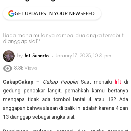
GET UPDATES IN YOUR NEWSFEED
Bagaimana mulanya sampai dua angka tersebut
dianggap sial?
by
Jati Sunarto
January 17, 2025, 10:31 pm
8.8k
Views
CakapCakap
–
Cakap People!
Saat menaiki
lift
di
gedung pencakar langit, pernahkah kamu bertanya
mengapa tidak ada tombol lantai 4 atau 13? Ada
anggapan bahwa alasan di balik ini adalah karena 4 dan
13 dianggap sebagai angka sial.