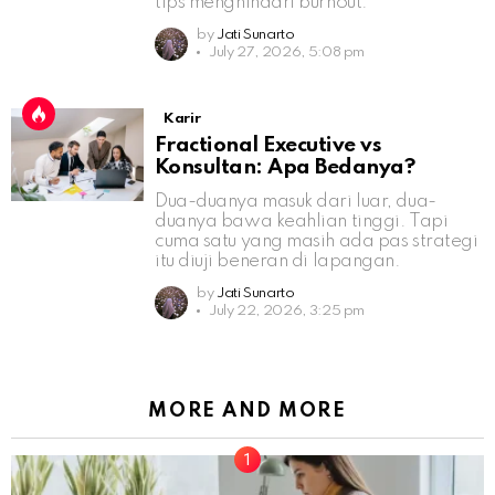
tips menghindari burnout.
by
Jati Sunarto
July 27, 2026, 5:08 pm
Karir
Fractional Executive vs
Konsultan: Apa Bedanya?
Dua-duanya masuk dari luar, dua-
duanya bawa keahlian tinggi. Tapi
cuma satu yang masih ada pas strategi
itu diuji beneran di lapangan.
by
Jati Sunarto
July 22, 2026, 3:25 pm
MORE AND MORE