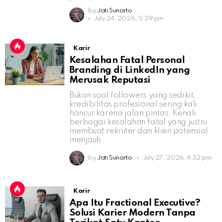
by
Jati Sunarto
July 24, 2026, 5:29 pm
Karir
Kesalahan Fatal Personal
Branding di LinkedIn yang
Merusak Reputasi
Bukan soal followers yang sedikit,
kredibilitas profesional sering kali
hancur karena jalan pintas. Kenali
berbagai kesalahan fatal yang justru
membuat rekruter dan klien potensial
menjauh.
by
Jati Sunarto
July 27, 2026, 4:32 pm
Karir
Apa Itu Fractional Executive?
Solusi Karier Modern Tanpa