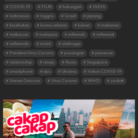
COVID-19
FILM
hubungan
INDIA
Indonesia
Inggris
Israel
jepang
kesehatan
korea selatan
kuliner
makanan
makassar
malaysia
millenials
millennial
millennials
mobil
olahraga
Pandemi Virus Corona
pasangan
pesawat
relationship
resep
Rusia
Singapura
smartphone
tips
Ukraina
Vaksin COVID-19
Varian Omicron
Virus Corona
WHO
zodiak