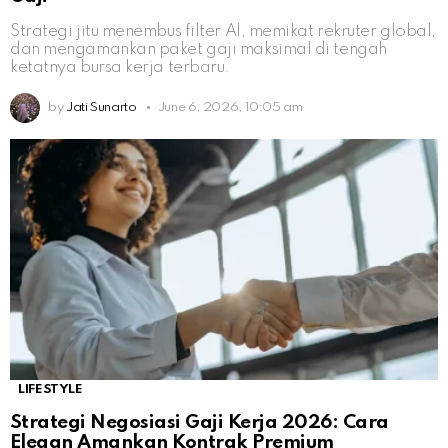
Strategi jitu menembus filter AI, memikat rekruter global,
dan mengamankan paket gaji maksimal di tengah
ketatnya bursa kerja terbaru.
by
Jati Sunarto
June 6, 2026, 10:05 am
LIFESTYLE
Strategi Negosiasi Gaji Kerja 2026: Cara
Elegan Amankan Kontrak Premium