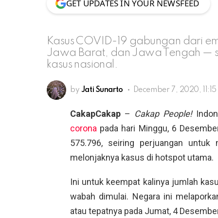
GET UPDATES IN YOUR NEWSFEED
Kasus COVID-19 gabungan dari emp
Jawa Barat, dan Jawa Tengah — sa
kasus nasional.
by
Jati Sunarto
December 7, 2020, 11:1
CakapCakap
–
Cakap People!
Indon
corona
pada hari Minggu, 6 Desember
575.796, seiring perjuangan untuk
melonjaknya kasus di hotspot utama.
Ini untuk keempat kalinya jumlah kas
wabah dimulai. Negara ini melaporkan 
atau tepatnya pada Jumat, 4 Desember