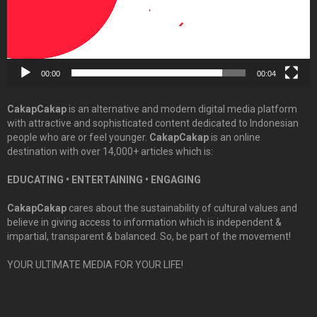
00:00
00:04
CakapCakap
is an alternative and modern digital media platform
with attractive and sophisticated content dedicated to Indonesian
people who are or feel younger.
CakapCakap
is an online
destination with over 14,000+ articles which is:
EDUCATING • ENTERTAINING • ENGAGING
CakapCakap
cares about the sustainability of cultural values and
believe in giving access to information which is independent &
impartial, transparent & balanced. So, be part of the movement!
YOUR ULTIMATE MEDIA FOR YOUR LIFE!