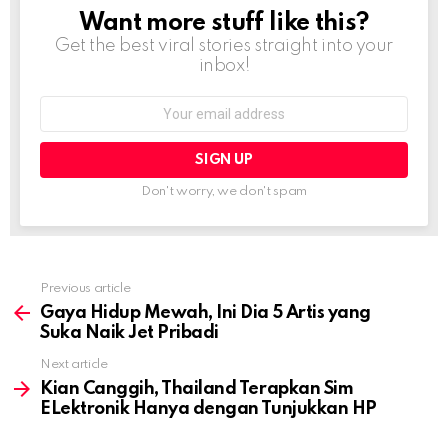
Want more stuff like this?
NEWSLETTER
Get the best viral stories straight into your
inbox!
Email
address:
Don't worry, we don't spam
Previous article
See
more
Gaya Hidup Mewah, Ini Dia 5 Artis yang
Suka Naik Jet Pribadi
Next article
Kian Canggih, Thailand Terapkan Sim
ELektronik Hanya dengan Tunjukkan HP