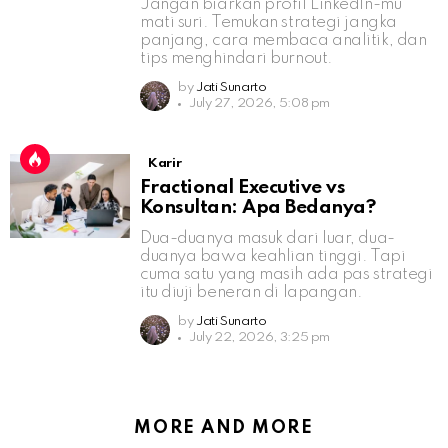
Jangan biarkan profil LinkedIn-mu
mati suri. Temukan strategi jangka
panjang, cara membaca analitik, dan
tips menghindari burnout.
by
Jati Sunarto
July 27, 2026, 5:08 pm
Karir
Fractional Executive vs
Konsultan: Apa Bedanya?
Dua-duanya masuk dari luar, dua-
duanya bawa keahlian tinggi. Tapi
cuma satu yang masih ada pas strategi
itu diuji beneran di lapangan.
by
Jati Sunarto
July 22, 2026, 3:25 pm
MORE AND MORE