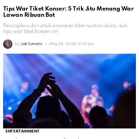
Tips War Tiket Konser: 5 Trik Jitu Menang War
Lawan Ribuan Bot
Persiapkan diri untuk amankan tiket nonton idola, ikuti
tips war tiket konser ini!
by
Jati Sunarto
May 24, 2026, 9:55 pm
ENTERTAINMENT