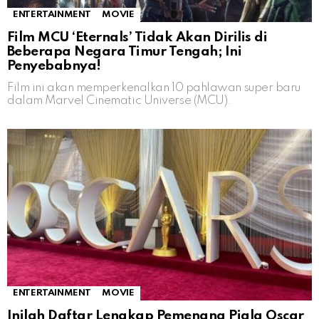
ENTERTAINMENT
MOVIE
Film MCU ‘Eternals’ Tidak Akan Dirilis di
Beberapa Negara Timur Tengah; Ini
Penyebabnya!
Film ini akan memperkenalkan 10 pahlawan super baru
dalam Marvel Cinematic Universe (MCU).
ENTERTAINMENT
MOVIE
Inilah Daftar Lengkap Pemenang Piala Oscar