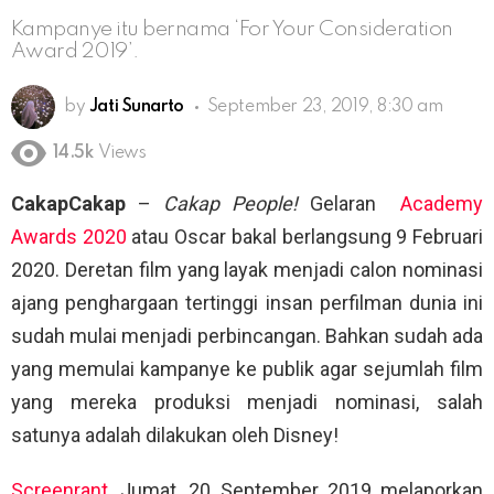
Kampanye itu bernama ‘For Your Consideration
Award 2019’.
by
Jati Sunarto
September 23, 2019, 8:30 am
14.5k
Views
CakapCakap
–
Cakap People!
Gelaran
Academy
Awards 2020
atau Oscar bakal berlangsung 9 Februari
2020. Deretan film yang layak menjadi calon nominasi
ajang penghargaan tertinggi insan perfilman dunia ini
sudah mulai menjadi perbincangan. Bahkan sudah ada
yang memulai kampanye ke publik agar sejumlah film
yang mereka produksi menjadi nominasi, salah
satunya adalah dilakukan oleh Disney!
Screenrant
, Jumat, 20 September 2019 melaporkan