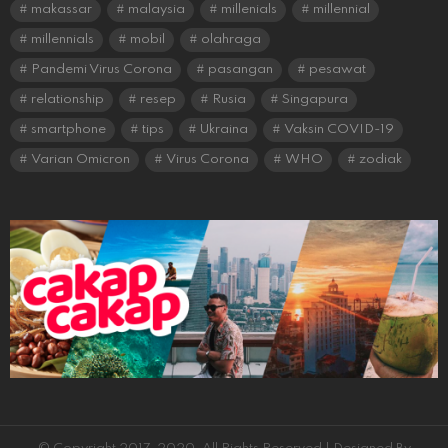
makassar
malaysia
millenials
millennial
millennials
mobil
olahraga
Pandemi Virus Corona
pasangan
pesawat
relationship
resep
Rusia
Singapura
smartphone
tips
Ukraina
Vaksin COVID-19
Varian Omicron
Virus Corona
WHO
zodiak