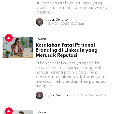
itu, berapa tarifnya, skill apa yang
dibutuhkan, sampai cara menawarkan
jasanya.
by
Jati Sunarto
July 24, 2026, 5:29 pm
Karir
Kesalahan Fatal Personal
Branding di LinkedIn yang
Merusak Reputasi
Bukan soal followers yang sedikit,
kredibilitas profesional sering kali
hancur karena jalan pintas. Kenali
berbagai kesalahan fatal yang justru
membuat rekruter dan klien potensial
menjauh.
by
Jati Sunarto
July 27, 2026, 4:32 pm
Karir