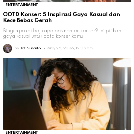
ENTERTAINMENT
OOTD Konser: 5 Inspirasi Gaya Kasual dan
Kece Bebas Gerah
Bingun pakai baju apa pas nonton konser? Ini pilihan
gaya kasual untuk ootd konser kamu
by
Jati Sunarto
May 25, 2026, 12:05 am
ENTERTAINMENT