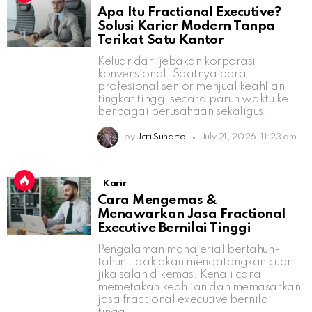
Apa Itu Fractional Executive?
Solusi Karier Modern Tanpa
Terikat Satu Kantor
Keluar dari jebakan korporasi
konvensional. Saatnya para
profesional senior menjual keahlian
tingkat tinggi secara paruh waktu ke
berbagai perusahaan sekaligus.
by
Jati Sunarto
July 21, 2026, 11:23 am
Karir
Cara Mengemas &
Menawarkan Jasa Fractional
Executive Bernilai Tinggi
Pengalaman manajerial bertahun-
tahun tidak akan mendatangkan cuan
jika salah dikemas. Kenali cara
memetakan keahlian dan memasarkan
jasa fractional executive bernilai