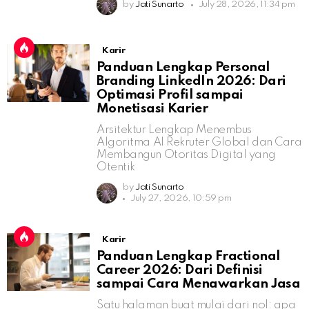
by
Jati Sunarto
July 28, 2026, 11:34 pm
Karir
Panduan Lengkap Personal
Branding LinkedIn 2026: Dari
Optimasi Profil sampai
Monetisasi Karier
Arsitektur Lengkap Menembus
Algoritma AI Rekruter Global dan Cara
Membangun Otoritas Digital yang
Otentik
by
Jati Sunarto
July 27, 2026, 10:59 pm
Karir
Panduan Lengkap Fractional
Career 2026: Dari Definisi
sampai Cara Menawarkan Jasa
Satu halaman buat mulai dari nol: apa