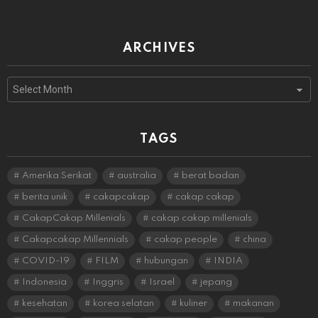
ARCHIVES
Archives
TAGS
Amerika Serikat
australia
berat badan
berita unik
cakapcakap
cakap cakap
CakapCakap Millenials
cakap cakap millenials
Cakapcakap Millennials
cakap people
china
COVID-19
FILM
hubungan
INDIA
Indonesia
Inggris
Israel
jepang
kesehatan
korea selatan
kuliner
makanan