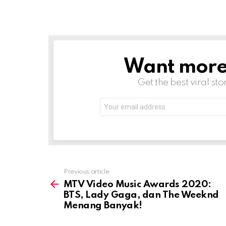
Want more s
NEWSLETTER
Get the best viral sto
Email
address:
Previous article
See
more
MTV Video Music Awards 2020:
BTS, Lady Gaga, dan The Weeknd
Menang Banyak!