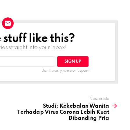
tuff like this?
ries straight into your inbox!
Don't worry, we don't spam
Next article
Studi: Kekebalan Wanita
Terhadap Virus Corona Lebih Kuat
Dibanding Pria