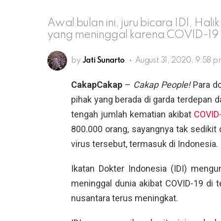
Awal bulan ini, juru bicara IDI, Ha
yang meninggal karena COVID-19 b
by
Jati Sunarto
August 31, 2020, 9:58 
CakapCakap
–
Cakap People!
Para do
pihak yang berada di garda terdepan d
tengah jumlah kematian akibat
COVID
800.000 orang, sayangnya tak sedikit 
virus tersebut, termasuk di Indonesia.
Ikatan Dokter Indonesia (IDI) men
meninggal dunia akibat COVID-19 di 
nusantara terus meningkat.