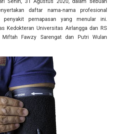
hari Senin, 31 Agustus 2020, dalam sebuah
enyertakan daftar nama-nama profesional
 penyakit pernapasan yang menular ini.
tas Kedokteran Universitas Airlangga dan RS
Miftah Fawzy Sarengat dan Putri Wulan