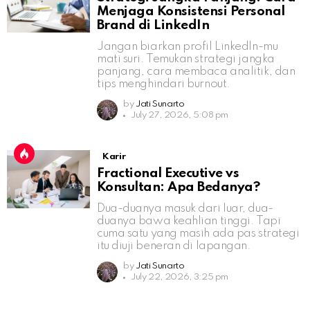
Menjaga Konsistensi Personal
Brand di LinkedIn
Jangan biarkan profil LinkedIn-mu
mati suri. Temukan strategi jangka
panjang, cara membaca analitik, dan
tips menghindari burnout.
by
Jati Sunarto
July 27, 2026, 5:08 pm
Karir
Fractional Executive vs
Konsultan: Apa Bedanya?
Dua-duanya masuk dari luar, dua-
duanya bawa keahlian tinggi. Tapi
cuma satu yang masih ada pas strategi
itu diuji beneran di lapangan.
by
Jati Sunarto
July 22, 2026, 3:25 pm