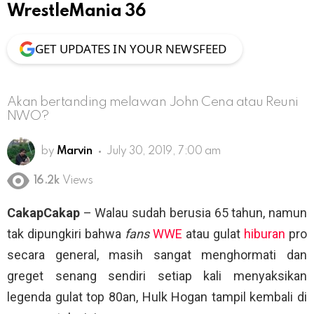
WrestleMania 36
GET UPDATES IN YOUR NEWSFEED
Akan bertanding melawan John Cena atau Reuni
NWO?
by
Marvin
July 30, 2019, 7:00 am
16.2k
Views
CakapCakap
– Walau sudah berusia 65 tahun, namun
tak dipungkiri bahwa
fans
WWE
atau gulat
hiburan
pro
secara general, masih sangat menghormati dan
greget senang sendiri setiap kali menyaksikan
legenda gulat top 80an, Hulk Hogan tampil kembali di