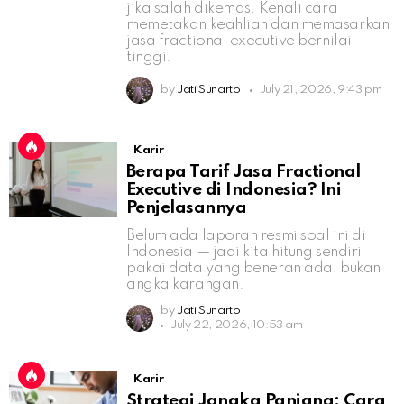
jika salah dikemas. Kenali cara
memetakan keahlian dan memasarkan
jasa fractional executive bernilai
tinggi.
by
Jati Sunarto
July 21, 2026, 9:43 pm
Karir
Berapa Tarif Jasa Fractional
Executive di Indonesia? Ini
Penjelasannya
Belum ada laporan resmi soal ini di
Indonesia — jadi kita hitung sendiri
pakai data yang beneran ada, bukan
angka karangan.
by
Jati Sunarto
July 22, 2026, 10:53 am
Karir
Strategi Jangka Panjang: Cara