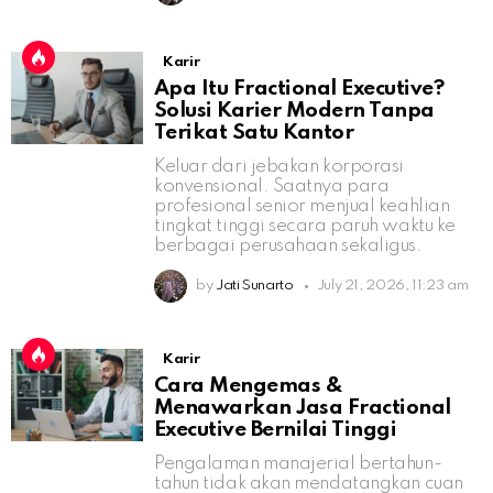
Karir
Apa Itu Fractional Executive?
Solusi Karier Modern Tanpa
Terikat Satu Kantor
Keluar dari jebakan korporasi
konvensional. Saatnya para
profesional senior menjual keahlian
tingkat tinggi secara paruh waktu ke
berbagai perusahaan sekaligus.
by
Jati Sunarto
July 21, 2026, 11:23 am
Karir
Cara Mengemas &
Menawarkan Jasa Fractional
Executive Bernilai Tinggi
Pengalaman manajerial bertahun-
tahun tidak akan mendatangkan cuan