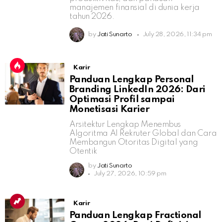
manajemen finansial di dunia kerja
tahun 2026.
by
Jati Sunarto
July 28, 2026, 11:34 pm
Karir
Panduan Lengkap Personal
Branding LinkedIn 2026: Dari
Optimasi Profil sampai
Monetisasi Karier
Arsitektur Lengkap Menembus
Algoritma AI Rekruter Global dan Cara
Membangun Otoritas Digital yang
Otentik
by
Jati Sunarto
July 27, 2026, 10:59 pm
Karir
Panduan Lengkap Fractional