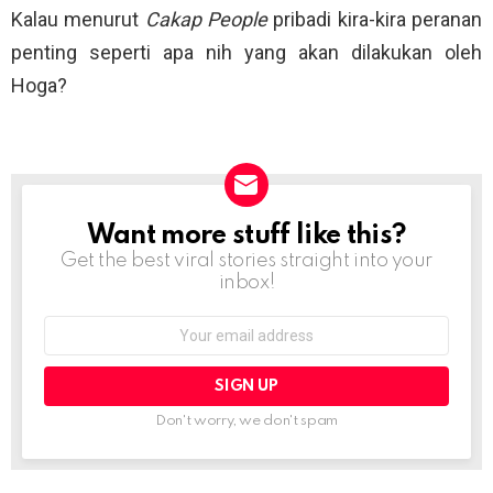
Kalau menurut
Cakap People
pribadi kira-kira peranan
penting seperti apa nih yang akan dilakukan oleh
Hoga?
Want more stuff like this?
NEWSLETTER
Get the best viral stories straight into your
inbox!
Email
address:
Don't worry, we don't spam