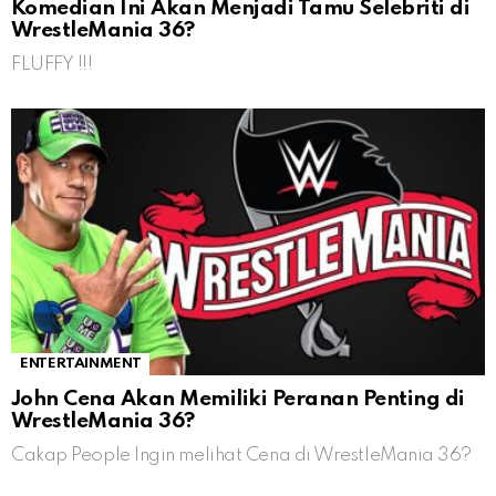
Komedian Ini Akan Menjadi Tamu Selebriti di
WrestleMania 36?
FLUFFY !!!
ENTERTAINMENT
John Cena Akan Memiliki Peranan Penting di
WrestleMania 36?
Cakap People Ingin melihat Cena di WrestleMania 36?