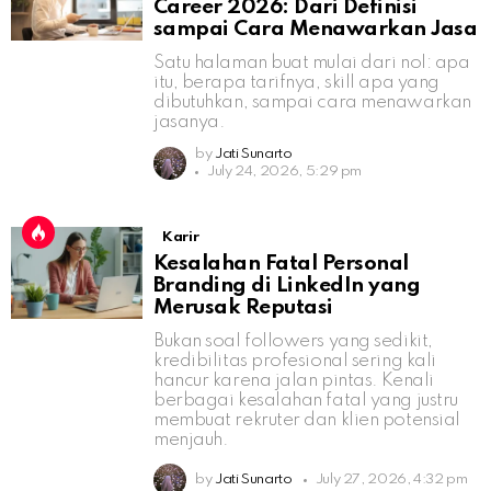
Career 2026: Dari Definisi
sampai Cara Menawarkan Jasa
Satu halaman buat mulai dari nol: apa
itu, berapa tarifnya, skill apa yang
dibutuhkan, sampai cara menawarkan
jasanya.
by
Jati Sunarto
July 24, 2026, 5:29 pm
Karir
Kesalahan Fatal Personal
Branding di LinkedIn yang
Merusak Reputasi
Bukan soal followers yang sedikit,
kredibilitas profesional sering kali
hancur karena jalan pintas. Kenali
berbagai kesalahan fatal yang justru
membuat rekruter dan klien potensial
menjauh.
by
Jati Sunarto
July 27, 2026, 4:32 pm