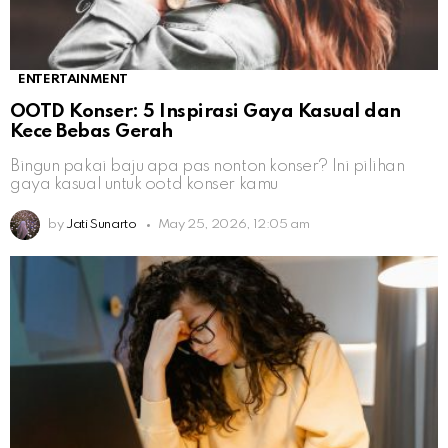
ENTERTAINMENT
OOTD Konser: 5 Inspirasi Gaya Kasual dan
Kece Bebas Gerah
Bingun pakai baju apa pas nonton konser? Ini pilihan
gaya kasual untuk ootd konser kamu
by
Jati Sunarto
May 25, 2026, 12:05 am