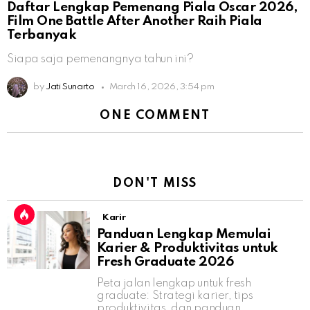
Daftar Lengkap Pemenang Piala Oscar 2026,
Film One Battle After Another Raih Piala
Terbanyak
Siapa saja pemenangnya tahun ini?
by
Jati Sunarto
March 16, 2026, 3:54 pm
ONE COMMENT
DON'T MISS
Karir
Panduan Lengkap Memulai
Karier & Produktivitas untuk
Fresh Graduate 2026
Peta jalan lengkap untuk fresh
graduate: Strategi karier, tips
produktivitas, dan panduan