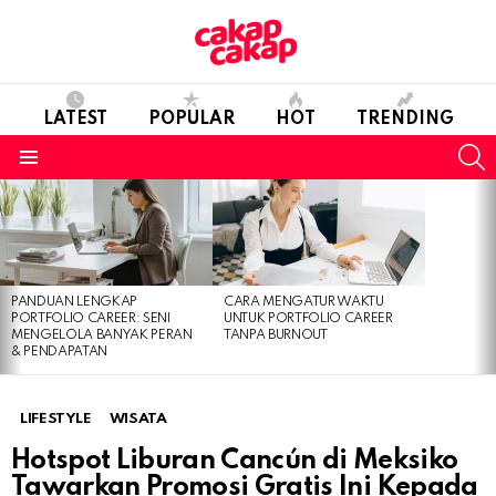
LATEST
POPULAR
HOT
TRENDING
S
Menu
LATEST
STORIES
PANDUAN LENGKAP
CARA MENGATUR WAKTU
PORTFOLIO CAREER: SENI
UNTUK PORTFOLIO CAREER
MENGELOLA BANYAK PERAN
TANPA BURNOUT
& PENDAPATAN
LIFESTYLE
WISATA
Hotspot Liburan Cancún di Meksiko
Tawarkan Promosi Gratis Ini Kepada