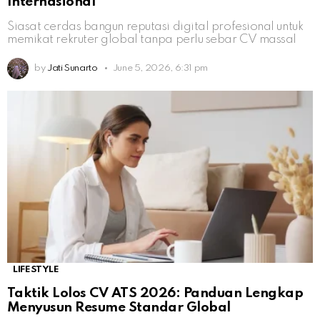
Internasional
Siasat cerdas bangun reputasi digital profesional untuk
memikat rekruter global tanpa perlu sebar CV massal
by
Jati Sunarto
June 5, 2026, 6:31 pm
LIFESTYLE
Taktik Lolos CV ATS 2026: Panduan Lengkap
Menyusun Resume Standar Global