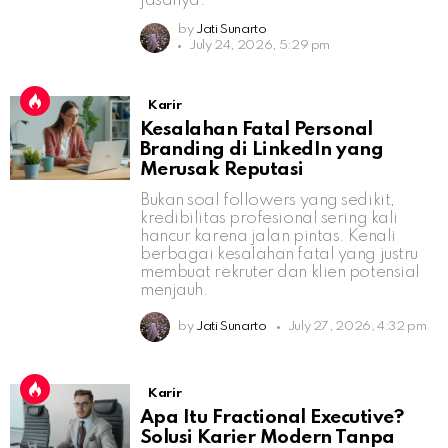
jasanya.
by
Jati Sunarto
July 24, 2026, 5:29 pm
Karir
Kesalahan Fatal Personal
Branding di LinkedIn yang
Merusak Reputasi
Bukan soal followers yang sedikit,
kredibilitas profesional sering kali
hancur karena jalan pintas. Kenali
berbagai kesalahan fatal yang justru
membuat rekruter dan klien potensial
menjauh.
by
Jati Sunarto
July 27, 2026, 4:32 pm
Karir
Apa Itu Fractional Executive?
Solusi Karier Modern Tanpa