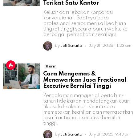
Terikat Satu Kantor
Keluar dari jebakan korporasi
konvensional. Saatnya para
profesional senior menjual keahlian
tingkat tinggi secara paruh waktu ke
berbagai perusahaan sekaligus.
by
Jati Sunarto
July 21, 2026, 11:23 am
Karir
Cara Mengemas &
Menawarkan Jasa Fractional
Executive Bernilai Tinggi
Pengalaman manajerial bertahun-
tahun tidak akan mendatangkan cuan
jika salah dikemas. Kenali cara
memetakan keahlian dan memasarkan
jasa fractional executive bernilai
tinggi.
by
Jati Sunarto
July 21, 2026, 9:43 pm