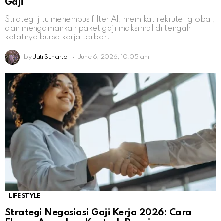
Gaji
Strategi jitu menembus filter AI, memikat rekruter global,
dan mengamankan paket gaji maksimal di tengah
ketatnya bursa kerja terbaru.
by
Jati Sunarto
June 6, 2026, 10:05 am
LIFESTYLE
Strategi Negosiasi Gaji Kerja 2026: Cara