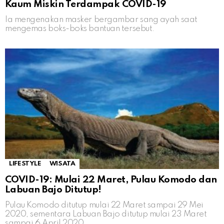
Kaum Miskin Terdampak COVID-19
Ia mengenakan masker bergambar sang ayah saat
mengemas boks-boks bantuan tersebut.
LIFESTYLE
WISATA
COVID-19: Mulai 22 Maret, Pulau Komodo dan
Labuan Bajo Ditutup!
Pulau Komodo ditutup mulai 22 Maret sampai 29 Mei
2020, sementara Labuan Bajo ditutup mulai 23 Maret
sampai 6 April 2020.