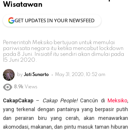
Wisatawan
GET UPDATES IN YOUR NEWSFEED
Pemerintah Meksiko bertujuan untuk memulai
pariwisata negara itu ketika mencabut lockdown
pada 8 Juni. Inisiatif itu sendiri akan dimulai pada
15 Juni 2020.
by
Jati Sunarto
May 31, 2020, 10:52 am
8.9k
Views
CakapCakap
–
Cakap People!
Cancún di
Meksiko
,
yang terkenal dengan pantainya yang berpasir putih
dan perairan biru yang cerah, akan menawarkan
akomodasi, makanan, dan pintu masuk taman hiburan