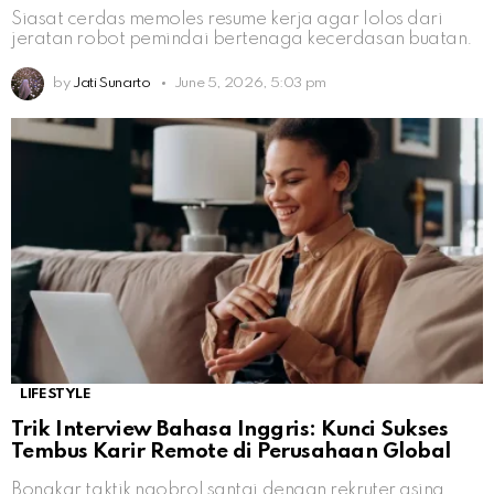
Siasat cerdas memoles resume kerja agar lolos dari
jeratan robot pemindai bertenaga kecerdasan buatan.
by
Jati Sunarto
June 5, 2026, 5:03 pm
LIFESTYLE
Trik Interview Bahasa Inggris: Kunci Sukses
Tembus Karir Remote di Perusahaan Global
Bongkar taktik ngobrol santai dengan rekruter asing