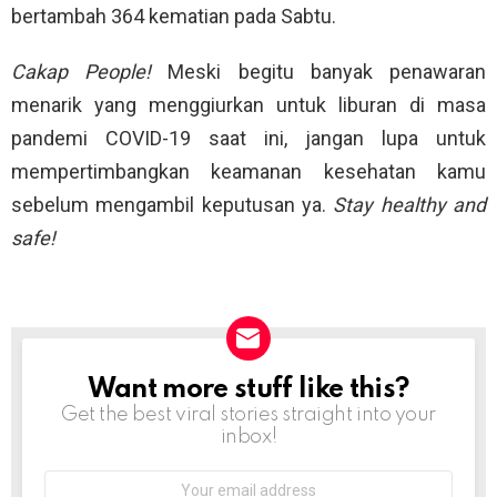
bertambah 364 kematian pada Sabtu.
Cakap People!
Meski begitu banyak penawaran
menarik yang menggiurkan untuk liburan di masa
pandemi COVID-19 saat ini, jangan lupa untuk
mempertimbangkan keamanan kesehatan kamu
sebelum mengambil keputusan ya.
Stay healthy and
safe!
Want more stuff like this?
NEWSLETTER
Get the best viral stories straight into your
inbox!
Email
address: