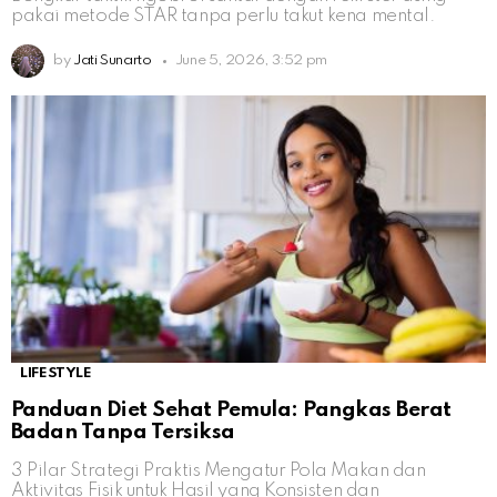
pakai metode STAR tanpa perlu takut kena mental.
by
Jati Sunarto
June 5, 2026, 3:52 pm
LIFESTYLE
Panduan Diet Sehat Pemula: Pangkas Berat
Badan Tanpa Tersiksa
3 Pilar Strategi Praktis Mengatur Pola Makan dan
Aktivitas Fisik untuk Hasil yang Konsisten dan