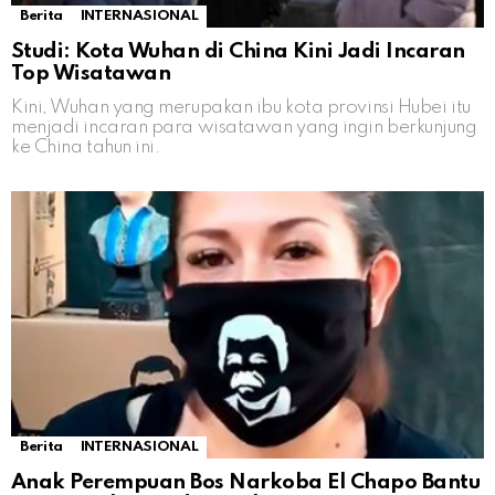
Berita
INTERNASIONAL
Studi: Kota Wuhan di China Kini Jadi Incaran
Top Wisatawan
Kini, Wuhan yang merupakan ibu kota provinsi Hubei itu
menjadi incaran para wisatawan yang ingin berkunjung
ke China tahun ini.
Berita
INTERNASIONAL
Anak Perempuan Bos Narkoba El Chapo Bantu