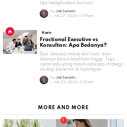
tips menghindari burnout.
by
Jati Sunarto
July 27, 2026, 5:08 pm
Karir
Fractional Executive vs
Konsultan: Apa Bedanya?
Dua-duanya masuk dari luar, dua-
duanya bawa keahlian tinggi. Tapi
cuma satu yang masih ada pas strategi
itu diuji beneran di lapangan.
by
Jati Sunarto
July 22, 2026, 3:25 pm
MORE AND MORE