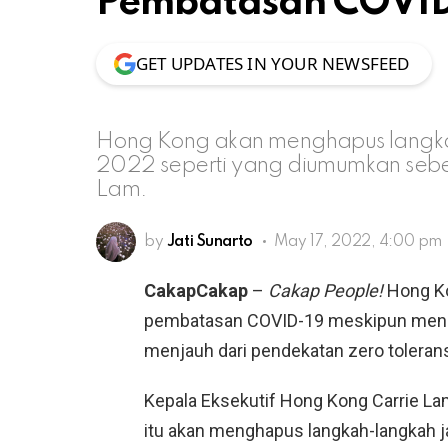
Pembatasan COVID
GET UPDATES IN YOUR NEWSFEED
Hong Kong akan menghapus langkah
2022 seperti yang diumumkan sebel
Lam.
by
Jati Sunarto
May 17, 2022, 4:00 pm
CakapCakap
–
Cakap People!
Hong Ko
pembatasan COVID-19 meskipun mencat
menjauh dari pendekatan zero toleran
Kepala Eksekutif Hong Kong Carrie La
itu akan menghapus langkah-langkah ja