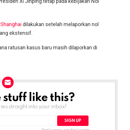
siden Xi Jinping tetap pada kebijakan Nol
i
Shanghai
dilakukan setelah melaporkan nol
yang ekstensif.
mana ratusan kasus baru masih dilaporkan di
tuff like this?
ries straight into your inbox!
Don't worry, we don't spam