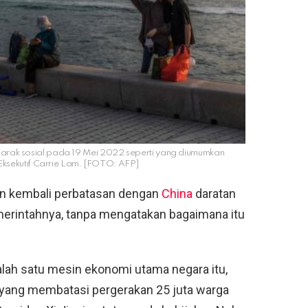
rak sosial pada 19 Mei 2022 seperti yang diumumkan
ksekutif Carrie Lam. [FOTO: AFP]
n kembali perbatasan dengan
China
daratan
emerintahnya, tanpa mengatakan bagaimana itu
salah satu mesin ekonomi utama negara itu,
n yang membatasi pergerakan 25 juta warga