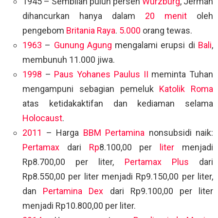
1945 – Sembilan puluh persen
Würzburg
, Jerman
dihancurkan hanya dalam
20
menit
oleh
pengebom
Britania Raya
.
5.000
orang tewas.
1963
–
Gunung Agung
mengalami erupsi di
Bali
,
membunuh 11.000 jiwa.
1998
–
Paus Yohanes Paulus II
meminta Tuhan
mengampuni sebagian pemeluk
Katolik Roma
atas ketidakaktifan dan kediaman selama
Holocaust
.
2011
– Harga
BBM
Pertamina
nonsubsidi naik:
Pertamax
dari
Rp
8.100,00 per
liter
menjadi
Rp8.700,00 per liter,
Pertamax Plus
dari
Rp8.550,00 per liter menjadi Rp9.150,00 per liter,
dan
Pertamina Dex
dari Rp9.100,00 per liter
menjadi Rp10.800,00 per liter.