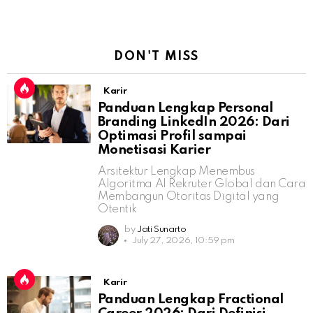
DON'T MISS
Karir
Panduan Lengkap Personal
Branding LinkedIn 2026: Dari
Optimasi Profil sampai
Monetisasi Karier
Arsitektur Lengkap Menembus
Algoritma AI Rekruter Global dan Cara
Membangun Otoritas Digital yang
Otentik
by
Jati Sunarto
July 27, 2026, 10:59 pm
Karir
Panduan Lengkap Fractional