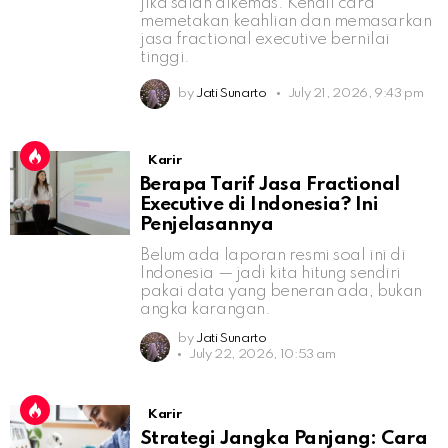
jika salah dikemas. Kenali cara
memetakan keahlian dan memasarkan
jasa fractional executive bernilai
tinggi.
by
Jati Sunarto
July 21, 2026, 9:43 pm
Karir
Berapa Tarif Jasa Fractional
Executive di Indonesia? Ini
Penjelasannya
Belum ada laporan resmi soal ini di
Indonesia — jadi kita hitung sendiri
pakai data yang beneran ada, bukan
angka karangan.
by
Jati Sunarto
July 22, 2026, 10:53 am
Karir
Strategi Jangka Panjang: Cara