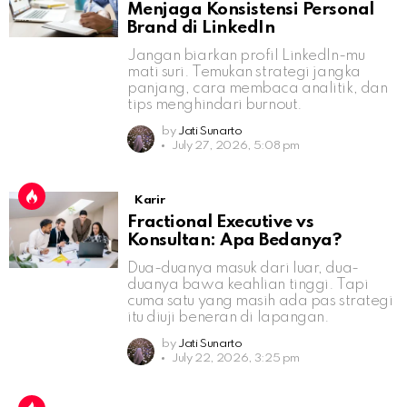
Menjaga Konsistensi Personal
Brand di LinkedIn
Jangan biarkan profil LinkedIn-mu
mati suri. Temukan strategi jangka
panjang, cara membaca analitik, dan
tips menghindari burnout.
by
Jati Sunarto
July 27, 2026, 5:08 pm
Karir
Fractional Executive vs
Konsultan: Apa Bedanya?
Dua-duanya masuk dari luar, dua-
duanya bawa keahlian tinggi. Tapi
cuma satu yang masih ada pas strategi
itu diuji beneran di lapangan.
by
Jati Sunarto
July 22, 2026, 3:25 pm