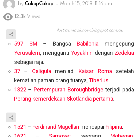
by
CakapCakap
March 15, 2018, 11:16 pm
12.3k
Views
ilustrasi via
alknow.blogspot.com.au
597 SM
– Bangsa
Babilonia
mengepung
Yerusalem
, mengganti
Yoyakhin
dengan
Zedekia
sebagai raja.
37
–
Caligula
menjadi
Kaisar Roma
setelah
kematian paman orang tuanya,
Tiberius
.
1322
–
Pertempuran Boroughbridge
terjadi pada
Perang kemerdekaan Skotlandia pertama
.
1521
–
Ferdinand Magellan
mencapai
Filipina
.
1621
–
Samoset
, seorang
Mohegan
,