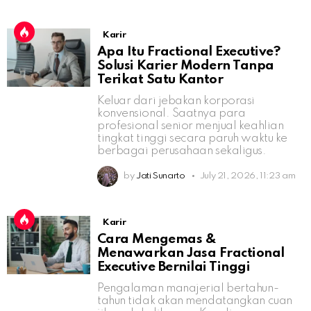
Karir
Apa Itu Fractional Executive?
Solusi Karier Modern Tanpa
Terikat Satu Kantor
Keluar dari jebakan korporasi
konvensional. Saatnya para
profesional senior menjual keahlian
tingkat tinggi secara paruh waktu ke
berbagai perusahaan sekaligus.
by
Jati Sunarto
July 21, 2026, 11:23 am
Karir
Cara Mengemas &
Menawarkan Jasa Fractional
Executive Bernilai Tinggi
Pengalaman manajerial bertahun-
tahun tidak akan mendatangkan cuan