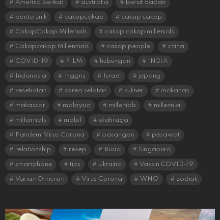
Amerika Serikat
australia
berat badan
berita unik
cakapcakap
cakap cakap
CakapCakap Millenials
cakap cakap millenials
Cakapcakap Millennials
cakap people
china
COVID-19
FILM
hubungan
INDIA
Indonesia
Inggris
Israel
jepang
kesehatan
korea selatan
kuliner
makanan
makassar
malaysia
millenials
millennial
millennials
mobil
olahraga
Pandemi Virus Corona
pasangan
pesawat
relationship
resep
Rusia
Singapura
smartphone
tips
Ukraina
Vaksin COVID-19
Varian Omicron
Virus Corona
WHO
zodiak