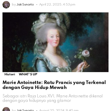
by
Jati Sunarto
April 22, 2025, 4:53 pm
Histori
WHAT'S UP
Marie Antoinette: Ratu Prancis yang Terkenal
dengan Gaya Hidup Mewah
Sebagai istri Raja Louis XVI, Marie Antoinette dikenal
dengan gaya hidupnya yang glamor
by
Jati Sunarto
August 25, 2024, 9:40 pm