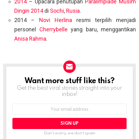
2014
– Upacara penutupan
Paralimpiade Musim
Dingin 2014
di
Sochi
,
Rusia
.
2014 –
Novi Herlina
resmi terpilih menjadi
personel
Cherrybelle
yang baru, menggantikan
Anisa Rahma
.
Want more stuff like this?
NEWSLETTER
Get the best viral stories straight into your
inbox!
Email
address:
Don't worry, we don't spam