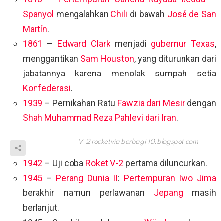
Spanyol
mengalahkan
Chili
di bawah
José de San
Martín
.
1861
–
Edward Clark
menjadi
gubernur
Texas
,
menggantikan
Sam Houston
, yang diturunkan dari
jabatannya karena menolak sumpah setia
Konfederasi
.
1939
– Pernikahan Ratu
Fawzia dari Mesir
dengan
Shah Muhammad Reza Pahlevi dari Iran
.
V-2 rocket via
berbagi-10.blogspot.com
1942
– Uji coba
Roket V-2
pertama diluncurkan.
1945
–
Perang Dunia II
:
Pertempuran Iwo Jima
berakhir namun perlawanan
Jepang
masih
berlanjut.