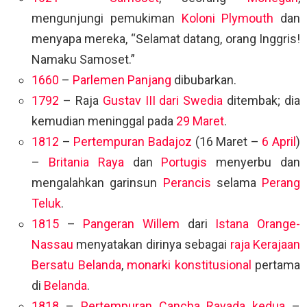
mengunjungi pemukiman
Koloni Plymouth
dan
menyapa mereka, “Selamat datang, orang Inggris!
Namaku Samoset.”
1660
–
Parlemen Panjang
dibubarkan.
1792
– Raja
Gustav III dari Swedia
ditembak; dia
kemudian meninggal pada
29 Maret
.
1812
–
Pertempuran Badajoz
(16 Maret –
6 April
)
–
Britania Raya
dan
Portugis
menyerbu dan
mengalahkan garinsun
Perancis
selama
Perang
Teluk
.
1815
–
Pangeran Willem
dari
Istana Orange-
Nassau
menyatakan dirinya sebagai
raja
Kerajaan
Bersatu Belanda
,
monarki konstitusional
pertama
di
Belanda
.
1818
–
Pertempuran Cancha Rayada kedua
–