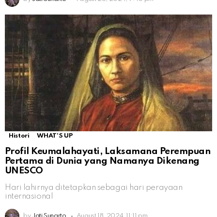
Histori
WHAT'S UP
Profil Keumalahayati, Laksamana Perempuan
Pertama di Dunia yang Namanya Dikenang
UNESCO
Hari lahirnya ditetapkan sebagai hari perayaan
internasional
by
Jati Sunarto
August 18, 2024, 11:11 pm