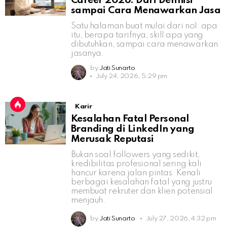
Career 2026: Dari Definisi
sampai Cara Menawarkan Jasa
Satu halaman buat mulai dari nol: apa
itu, berapa tarifnya, skill apa yang
dibutuhkan, sampai cara menawarkan
jasanya.
by
Jati Sunarto
July 24, 2026, 5:29 pm
Karir
Kesalahan Fatal Personal
Branding di LinkedIn yang
Merusak Reputasi
Bukan soal followers yang sedikit,
kredibilitas profesional sering kali
hancur karena jalan pintas. Kenali
berbagai kesalahan fatal yang justru
membuat rekruter dan klien potensial
menjauh.
by
Jati Sunarto
July 27, 2026, 4:32 pm