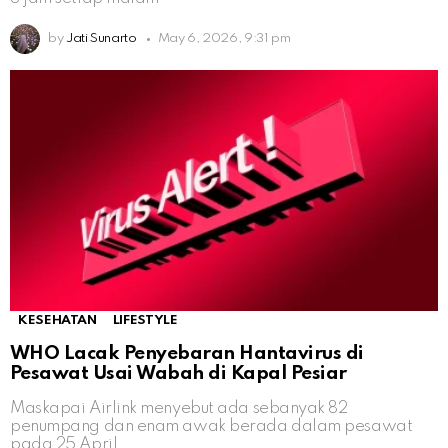
by
Jati Sunarto
May 6, 2026, 9:31 pm
KESEHATAN
LIFESTYLE
WHO Lacak Penyebaran Hantavirus di
Pesawat Usai Wabah di Kapal Pesiar
Maskapai Airlink menyebut ada sebanyak 82
penumpang dan enam awak berada dalam pesawat
pada 25 April