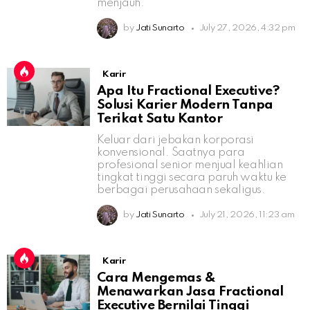
menjauh.
by
Jati Sunarto
July 27, 2026, 4:32 pm
Karir
Apa Itu Fractional Executive?
Solusi Karier Modern Tanpa
Terikat Satu Kantor
Keluar dari jebakan korporasi
konvensional. Saatnya para
profesional senior menjual keahlian
tingkat tinggi secara paruh waktu ke
berbagai perusahaan sekaligus.
by
Jati Sunarto
July 21, 2026, 11:23 am
Karir
Cara Mengemas &
Menawarkan Jasa Fractional
Executive Bernilai Tinggi