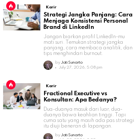
Karir
Strategi Jangka Panjang: Cara
Menjaga Konsistensi Personal
Brand di LinkedIn
Jangan biarkan profil LinkedIn-mu
mati suri. Temukan strategi jangka
panjang, cara membaca analitik, dan
tips menghindari burnout.
by
Jati Sunarto
July 27, 2026, 5:08 pm
Karir
Fractional Executive vs
Konsultan: Apa Bedanya?
Dua-duanya masuk dari luar, dua-
duanya bawa keahlian tinggi. Tapi
cuma satu yang masih ada pas strategi
itu diuji beneran di lapangan.
by
Jati Sunarto