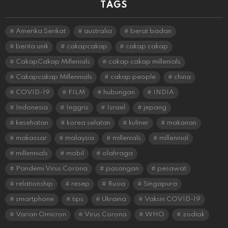
TAGS
Amerika Serikat
australia
berat badan
berita unik
cakapcakap
cakap cakap
CakapCakap Millenials
cakap cakap millenials
Cakapcakap Millennials
cakap people
china
COVID-19
FILM
hubungan
INDIA
Indonesia
Inggris
Israel
jepang
kesehatan
korea selatan
kuliner
makanan
makassar
malaysia
millenials
millennial
millennials
mobil
olahraga
Pandemi Virus Corona
pasangan
pesawat
relationship
resep
Rusia
Singapura
smartphone
tips
Ukraina
Vaksin COVID-19
Varian Omicron
Virus Corona
WHO
zodiak