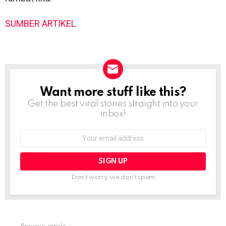
SUMBER ARTIKEL
Want more stuff like this?
NEWSLETTER
Get the best viral stories straight into your
inbox!
Email
address:
Don't worry, we don't spam