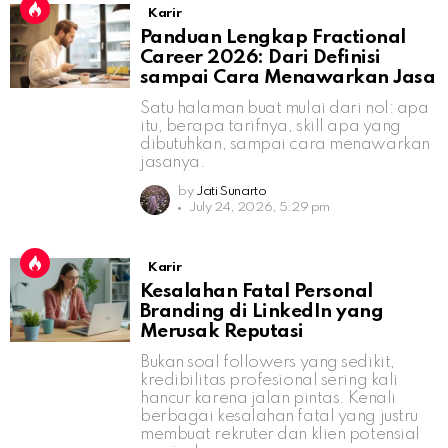
Karir
Panduan Lengkap Fractional
Career 2026: Dari Definisi
sampai Cara Menawarkan Jasa
Satu halaman buat mulai dari nol: apa
itu, berapa tarifnya, skill apa yang
dibutuhkan, sampai cara menawarkan
jasanya.
by
Jati Sunarto
July 24, 2026, 5:29 pm
Karir
Kesalahan Fatal Personal
Branding di LinkedIn yang
Merusak Reputasi
Bukan soal followers yang sedikit,
kredibilitas profesional sering kali
hancur karena jalan pintas. Kenali
berbagai kesalahan fatal yang justru
membuat rekruter dan klien potensial