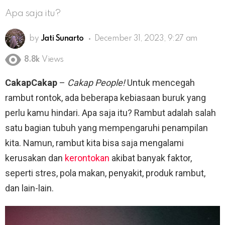
Apa saja itu?
by
Jati Sunarto
December 31, 2023, 9:27 am
8.8k
Views
CakapCakap
–
Cakap People!
Untuk mencegah
rambut rontok, ada beberapa kebiasaan buruk yang
perlu kamu hindari. Apa saja itu? Rambut adalah salah
satu bagian tubuh yang mempengaruhi penampilan
kita. Namun, rambut kita bisa saja mengalami
kerusakan dan
kerontokan
akibat banyak faktor,
seperti stres, pola makan, penyakit, produk rambut,
dan lain-lain.