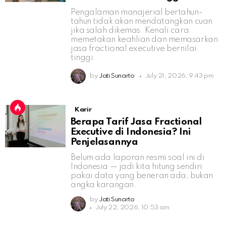
Pengalaman manajerial bertahun-
tahun tidak akan mendatangkan cuan
jika salah dikemas. Kenali cara
memetakan keahlian dan memasarkan
jasa fractional executive bernilai
tinggi.
by
Jati Sunarto
July 21, 2026, 9:43 pm
Karir
Berapa Tarif Jasa Fractional
Executive di Indonesia? Ini
Penjelasannya
Belum ada laporan resmi soal ini di
Indonesia — jadi kita hitung sendiri
pakai data yang beneran ada, bukan
angka karangan.
by
Jati Sunarto
July 22, 2026, 10:53 am