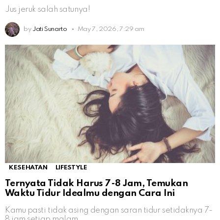
Jus jeruk salah satunya!
by
Jati Sunarto
May 7, 2026, 7:29 am
KESEHATAN
LIFESTYLE
Ternyata Tidak Harus 7-8 Jam, Temukan
Waktu Tidur Idealmu dengan Cara Ini
Kamu pasti tidak asing dengan saran tidur setidaknya 7-
8 jam setiap malam