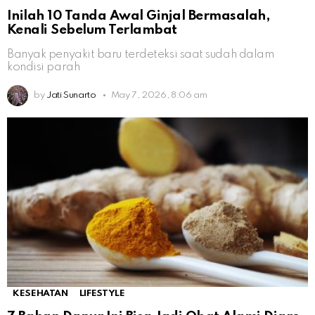
Inilah 10 Tanda Awal Ginjal Bermasalah,
Kenali Sebelum Terlambat
Banyak penyakit baru terdeteksi saat sudah dalam
kondisi parah
by
Jati Sunarto
May 7, 2026, 8:06 am
KESEHATAN
LIFESTYLE