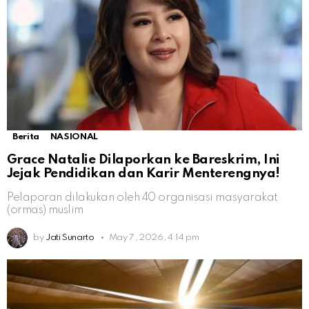
Berita
NASIONAL
Grace Natalie Dilaporkan ke Bareskrim, Ini
Jejak Pendidikan dan Karir Menterengnya!
Pelaporan dilakukan oleh 40 organisasi masyarakat
(ormas) muslim
by
Jati Sunarto
May 7, 2026, 4:14 pm