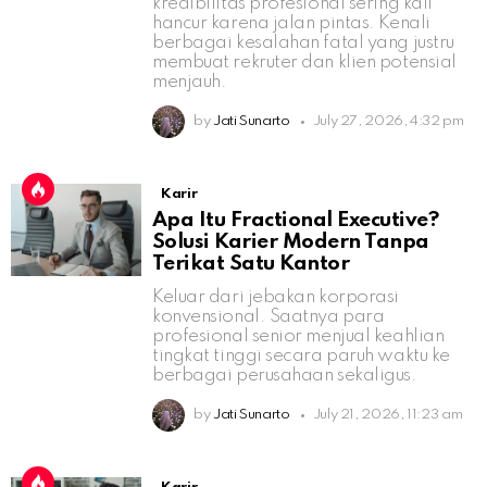
kredibilitas profesional sering kali
hancur karena jalan pintas. Kenali
berbagai kesalahan fatal yang justru
membuat rekruter dan klien potensial
menjauh.
by
Jati Sunarto
July 27, 2026, 4:32 pm
Karir
Apa Itu Fractional Executive?
Solusi Karier Modern Tanpa
Terikat Satu Kantor
Keluar dari jebakan korporasi
konvensional. Saatnya para
profesional senior menjual keahlian
tingkat tinggi secara paruh waktu ke
berbagai perusahaan sekaligus.
by
Jati Sunarto
July 21, 2026, 11:23 am