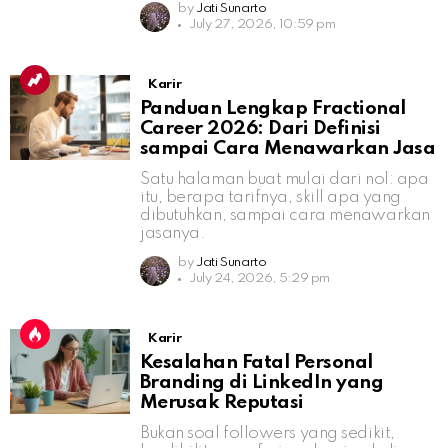
by
Jati Sunarto
July 27, 2026, 10:59 pm
Karir
Panduan Lengkap Fractional
Career 2026: Dari Definisi
sampai Cara Menawarkan Jasa
Satu halaman buat mulai dari nol: apa
itu, berapa tarifnya, skill apa yang
dibutuhkan, sampai cara menawarkan
jasanya.
by
Jati Sunarto
July 24, 2026, 5:29 pm
Karir
Kesalahan Fatal Personal
Branding di LinkedIn yang
Merusak Reputasi
Bukan soal followers yang sedikit,