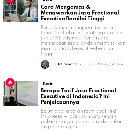
Karir
Cara Mengemas &
Menawarkan Jasa Fractional
Executive Bernilai Tinggi
Pengalaman manajerial bertahun-
tahun tidak akan mendatangkan cuan
jika salah dikemas. Kenali cara
memetakan keahlian dan memasarkan
jasa fractional executive bernilai
tinggi.
by
Jati Sunarto
July 21, 2026, 9:43 pm
Karir
Berapa Tarif Jasa Fractional
Executive di Indonesia? Ini
Penjelasannya
Belum ada laporan resmi soal ini di
Indonesia — jadi kita hitung sendiri
pakai data yang beneran ada, bukan
angka karangan.