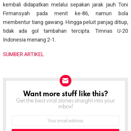
kembali didapatkan melalui sepakan jarak jauh Toni
Firmansyah pada menit ke-86, namun bola
membentur tiang gawang. Hingga peluit panjag ditiup,
tidak ada gol tambahan tercipta. Timnas U-20
Indonesia menang 2-1.
SUMBER ARTIKEL
Want more stuff like this?
NEWSLETTER
Get the best viral stories straight into your
inbox!
Email
address: