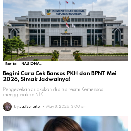
Berita
NASIONAL
Begini Cara Cek Bansos PKH dan BPNT Mei
2026, Simak Jadwalnya!
Pengecekan dilakukan di situs resmi Kemensos
menggunakan NIK
by
Jati Sunarto
May 8, 2026, 3:00 pm