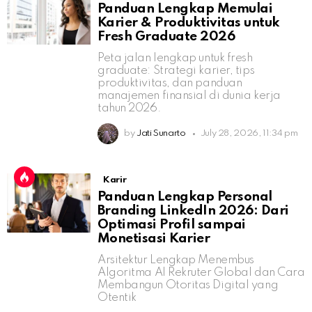
Panduan Lengkap Memulai
Karier & Produktivitas untuk
Fresh Graduate 2026
Peta jalan lengkap untuk fresh
graduate: Strategi karier, tips
produktivitas, dan panduan
manajemen finansial di dunia kerja
tahun 2026.
by
Jati Sunarto
July 28, 2026, 11:34 pm
Karir
Panduan Lengkap Personal
Branding LinkedIn 2026: Dari
Optimasi Profil sampai
Monetisasi Karier
Arsitektur Lengkap Menembus
Algoritma AI Rekruter Global dan Cara
Membangun Otoritas Digital yang
Otentik