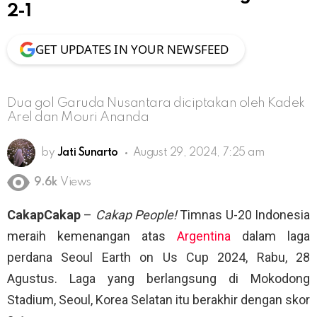
2-1
GET UPDATES IN YOUR NEWSFEED
Dua gol Garuda Nusantara diciptakan oleh Kadek
Arel dan Mouri Ananda
by
Jati Sunarto
August 29, 2024, 7:25 am
9.6k
Views
CakapCakap
–
Cakap People!
Timnas U-20 Indonesia
meraih kemenangan atas
Argentina
dalam laga
perdana Seoul Earth on Us Cup 2024, Rabu, 28
Agustus. Laga yang berlangsung di Mokodong
Stadium, Seoul, Korea Selatan itu berakhir dengan skor