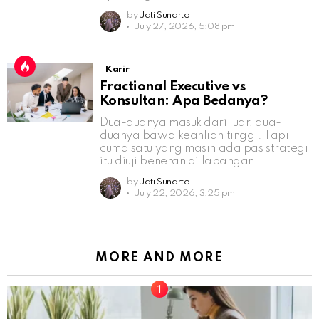
by
Jati Sunarto
July 27, 2026, 5:08 pm
Karir
Fractional Executive vs
Konsultan: Apa Bedanya?
Dua-duanya masuk dari luar, dua-
duanya bawa keahlian tinggi. Tapi
cuma satu yang masih ada pas strategi
itu diuji beneran di lapangan.
by
Jati Sunarto
July 22, 2026, 3:25 pm
MORE AND MORE