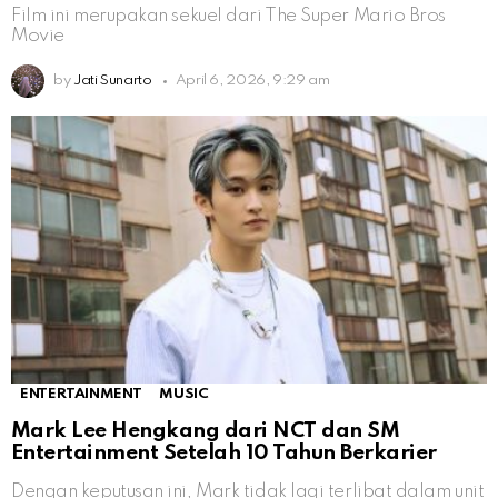
Film ini merupakan sekuel dari The Super Mario Bros
Movie
by
Jati Sunarto
April 6, 2026, 9:29 am
ENTERTAINMENT
MUSIC
Mark Lee Hengkang dari NCT dan SM
Entertainment Setelah 10 Tahun Berkarier
Dengan keputusan ini, Mark tidak lagi terlibat dalam unit