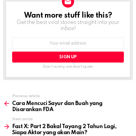
Want more stuff like this?
NEWSLETTER
Get the best viral stories straight into your
inbox!
Email
address:
Don't worry, we don't spam
Previous article
See
more
Cara Mencuci Sayur dan Buah yang
Disarankan FDA
Next article
Fast X: Part 2 Bakal Tayang 2 Tahun Lagi,
Siapa Aktor yang akan Main?