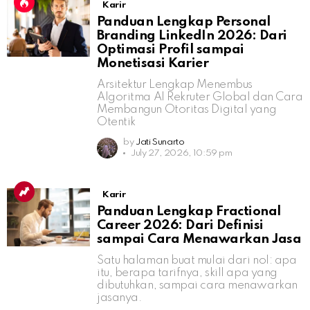
Karir
Panduan Lengkap Personal
Branding LinkedIn 2026: Dari
Optimasi Profil sampai
Monetisasi Karier
Arsitektur Lengkap Menembus
Algoritma AI Rekruter Global dan Cara
Membangun Otoritas Digital yang
Otentik
by
Jati Sunarto
July 27, 2026, 10:59 pm
Karir
Panduan Lengkap Fractional
Career 2026: Dari Definisi
sampai Cara Menawarkan Jasa
Satu halaman buat mulai dari nol: apa
itu, berapa tarifnya, skill apa yang
dibutuhkan, sampai cara menawarkan
jasanya.