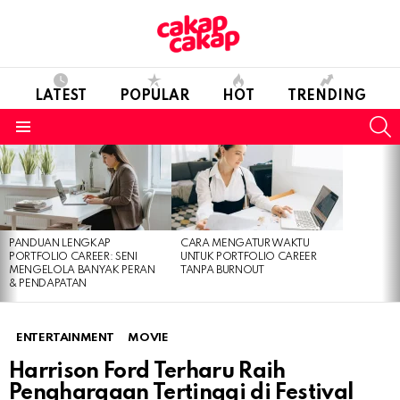
LATEST
POPULAR
HOT
TRENDING
S
Menu
LATEST
STORIES
PANDUAN LENGKAP
CARA MENGATUR WAKTU
PORTFOLIO CAREER: SENI
UNTUK PORTFOLIO CAREER
MENGELOLA BANYAK PERAN
TANPA BURNOUT
& PENDAPATAN
ENTERTAINMENT
MOVIE
Harrison Ford Terharu Raih
Penghargaan Tertinggi di Festival