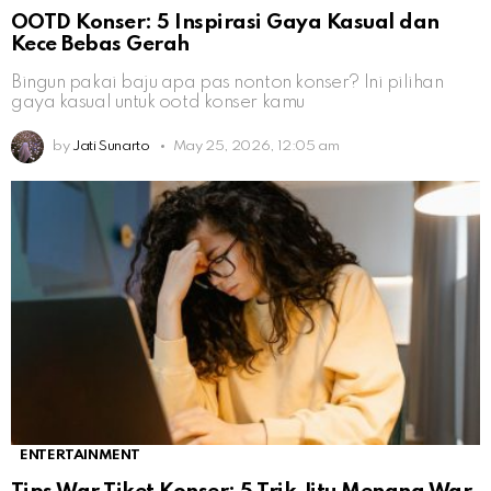
OOTD Konser: 5 Inspirasi Gaya Kasual dan
Kece Bebas Gerah
Bingun pakai baju apa pas nonton konser? Ini pilihan
gaya kasual untuk ootd konser kamu
by
Jati Sunarto
May 25, 2026, 12:05 am
ENTERTAINMENT