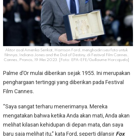
Aktor asal Amerika Serikat, Harrison Ford, menghadiri sesi foto untuk
filmnya, Indiana Jones and the Dial of Destiny, di Festival Film Cannes,
Cannes, Prancis, 19 Mei 2023. [Foto: EPA-EFE/Guillaume Horcajuelo]
Palme d’Or mulai diberikan sejak 1955. Ini merupakan
penghargaan tertinggi yang diberikan pada Festival
Film Cannes.
“Saya sangat terharu menerimanya. Mereka
mengatakan bahwa ketika Anda akan mati, Anda akan
melihat kilasan kehidupan di depan mata, dan saya
baru saja melihat itu,” kata Ford, seperti dilansir
Fox