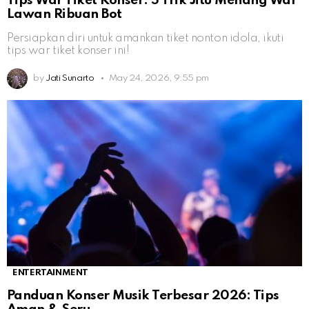
Tips War Tiket Konser: 5 Trik Jitu Menang War
Lawan Ribuan Bot
Persiapkan diri untuk amankan tiket nonton idola, ikuti
tips war tiket konser ini!
by
Jati Sunarto
May 24, 2026, 9:55 pm
ENTERTAINMENT
Panduan Konser Musik Terbesar 2026: Tips