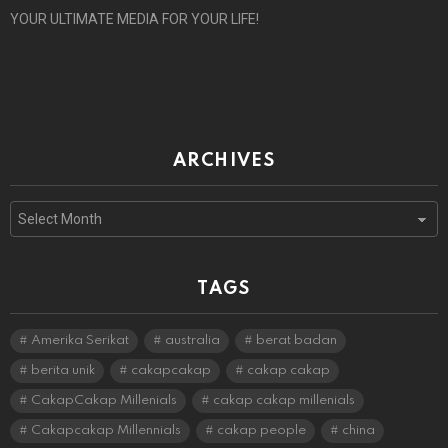
YOUR ULTIMATE MEDIA FOR YOUR LIFE!
ARCHIVES
Archives
TAGS
Amerika Serikat
australia
berat badan
berita unik
cakapcakap
cakap cakap
CakapCakap Millenials
cakap cakap millenials
Cakapcakap Millennials
cakap people
china