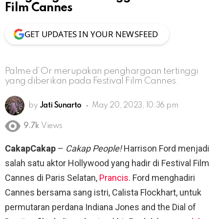
Film Cannes
GET UPDATES IN YOUR NEWSFEED
Palme d’Or merupakan penghargaan tertinggi
yang diberikan pada Festival Film Cannes.
by
Jati Sunarto
May 20, 2023, 10:36 pm
9.7k
Views
CakapCakap
–
Cakap People!
Harrison Ford menjadi
salah satu aktor Hollywood yang hadir di Festival Film
Cannes di Paris Selatan,
Prancis
. Ford menghadiri
Cannes bersama sang istri, Calista Flockhart, untuk
permutaran perdana Indiana Jones and the Dial of