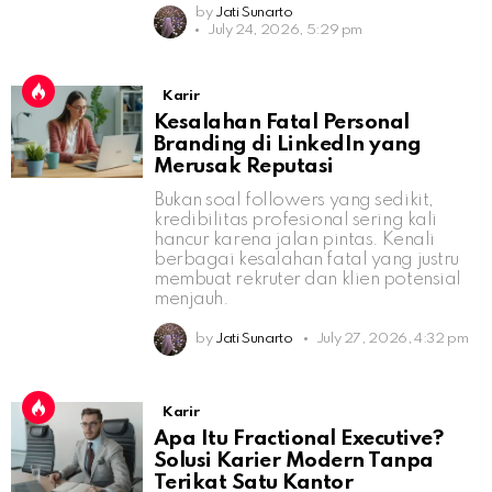
by
Jati Sunarto
July 24, 2026, 5:29 pm
Karir
Kesalahan Fatal Personal
Branding di LinkedIn yang
Merusak Reputasi
Bukan soal followers yang sedikit,
kredibilitas profesional sering kali
hancur karena jalan pintas. Kenali
berbagai kesalahan fatal yang justru
membuat rekruter dan klien potensial
menjauh.
by
Jati Sunarto
July 27, 2026, 4:32 pm
Karir
Apa Itu Fractional Executive?
Solusi Karier Modern Tanpa
Terikat Satu Kantor