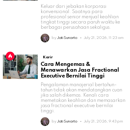
Keluar dari jebakan korporasi
konvensional. Saatnya para
profesional senior menjual keahlian
tingkat tinggi secara paruh waktu ke
berbagai perusahaan sekaligus.
by
Jati Sunarto
July 21, 2026, 11:23 am
Karir
Cara Mengemas &
Menawarkan Jasa Fractional
Executive Bernilai Tinggi
Pengalaman manajerial bertahun-
tahun tidak akan mendatangkan cuan
jika salah dikemas. Kenali cara
memetakan keahlian dan memasarkan
jasa fractional executive bernilai
tinggi.
by
Jati Sunarto
July 21, 2026, 9:43 pm