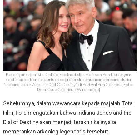
Pasangan suami istri, Calista Flockhart dan Harrison Ford tersenyum
saat mereka berpose untuk fotografer di pemutaran perdana dunia
“Indiana Jones And The Dial Of Destiny” di Festival Film Cannes. [Foto:
Dominique Charriau / WireImage]
Sebelumnya, dalam wawancara kepada majalah Total
Film, Ford mengatakan bahwa Indiana Jones and the
Dial of Destiny akan menjadi terakhir kalinya ia
memerankan arkeolog legendaris tersebut.