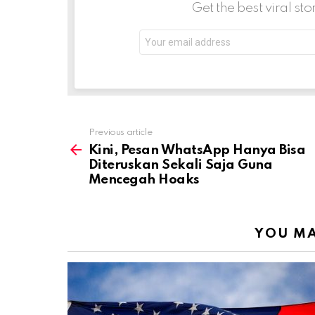
Get the best viral sto
Email
address:
Previous article
See
more
Kini, Pesan WhatsApp Hanya Bisa
Diteruskan Sekali Saja Guna
Mencegah Hoaks
YOU MA