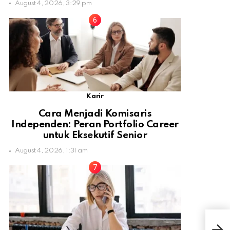
August 4, 2026, 3:29 pm
Karir
Cara Menjadi Komisaris
Independen: Peran Portfolio Career
untuk Eksekutif Senior
August 4, 2026, 1:31 am
Rih