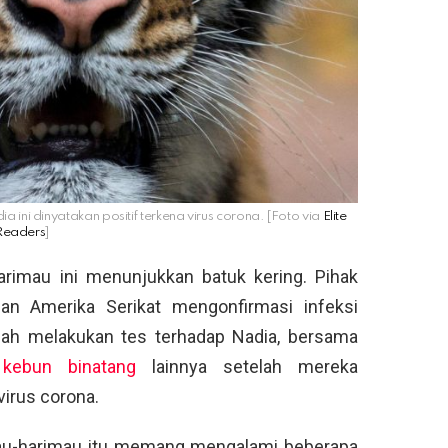
ini dinyatakan positif terkena virus corona. [Foto via
Elite
Readers
]
arimau ini menunjukkan batuk kering. Pihak
an Amerika Serikat mengonfirmasi infeksi
lah melakukan tes terhadap Nadia, bersama
a
kebun binatang
lainnya setelah mereka
virus corona.
mau-harimau itu memang mengalami beberapa