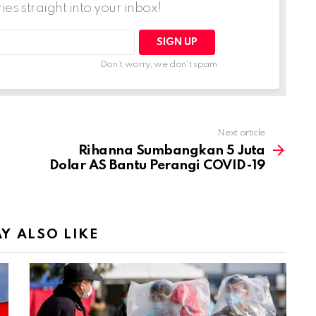
ries straight into your inbox!
Don't worry, we don't spam
Next article
Rihanna Sumbangkan 5 Juta
Dolar AS Bantu Perangi COVID-19
Y ALSO LIKE