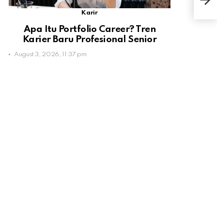
AS 
Karir
Apa Itu Portfolio Career? Tren
Karier Baru Profesional Senior
August 3, 2026, 11:37 pm