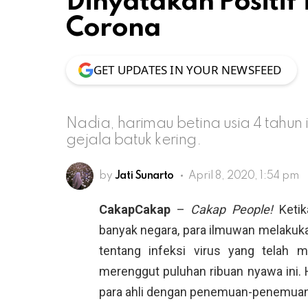
Dinyatakan Positif 
Corona
GET UPDATES IN YOUR NEWSFEED
Nadia, harimau betina usia 4 tahun i
gejala batuk kering.
by
Jati Sunarto
April 8, 2020, 1:54 pm
CakapCakap
–
Cakap People!
Keti
banyak negara, para ilmuwan melakukan
tentang infeksi virus yang telah m
merenggut puluhan ribuan nyawa ini. 
para ahli dengan penemuan-penemuan