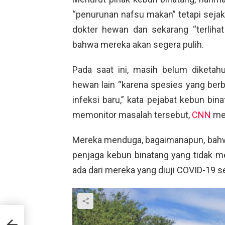
“penurunan nafsu makan” tetapi seja
dokter hewan dan sekarang “terlihat 
bahwa mereka akan segera pulih.
Pada saat ini, masih belum diketah
hewan lain “karena spesies yang ber
infeksi baru,” kata pejabat kebun bi
memonitor masalah tersebut,
CNN
mel
Mereka menduga, bagaimanapun, bahwa 
penjaga kebun binatang yang tidak me
ada dari mereka yang diuji COVID-19 se
a