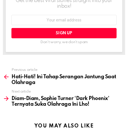
Get the best viral stories straight into your
inbox!
Email
address:
Don't worry, we don't spam
Previous article
See
more
Hati-Hati! Ini Tahap Serangan Jantung Saat
Olahraga
Next article
Diam-Diam, Sophie Turner ‘Dark Phoenix’
Ternyata Suka Olahraga Ini Lho!
YOU MAY ALSO LIKE