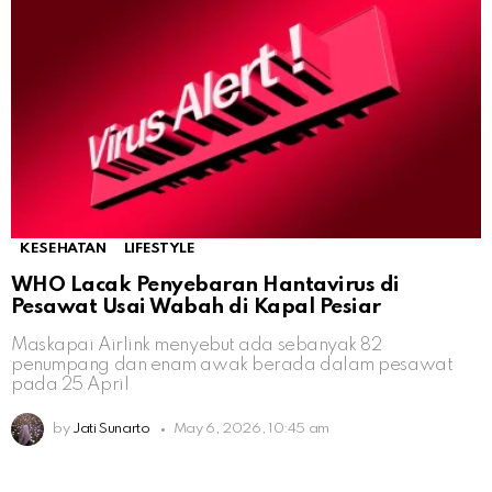
KESEHATAN
LIFESTYLE
WHO Lacak Penyebaran Hantavirus di
Pesawat Usai Wabah di Kapal Pesiar
Maskapai Airlink menyebut ada sebanyak 82
penumpang dan enam awak berada dalam pesawat
pada 25 April
by
Jati Sunarto
May 6, 2026, 10:45 am