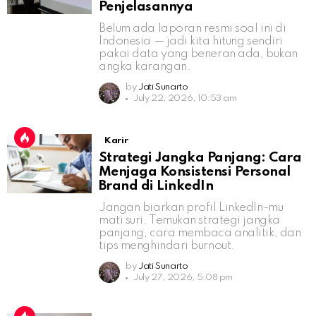
Penjelasannya
Belum ada laporan resmi soal ini di
Indonesia — jadi kita hitung sendiri
pakai data yang beneran ada, bukan
angka karangan.
by
Jati Sunarto
July 22, 2026, 10:53 am
Karir
Strategi Jangka Panjang: Cara
Menjaga Konsistensi Personal
Brand di LinkedIn
Jangan biarkan profil LinkedIn-mu
mati suri. Temukan strategi jangka
panjang, cara membaca analitik, dan
tips menghindari burnout.
by
Jati Sunarto
July 27, 2026, 5:08 pm