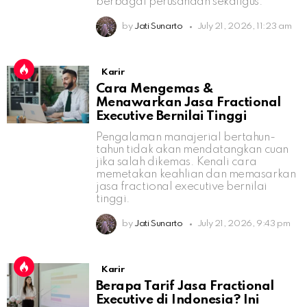
berbagai perusahaan sekaligus.
by
Jati Sunarto
July 21, 2026, 11:23 am
Karir
Cara Mengemas &
Menawarkan Jasa Fractional
Executive Bernilai Tinggi
Pengalaman manajerial bertahun-
tahun tidak akan mendatangkan cuan
jika salah dikemas. Kenali cara
memetakan keahlian dan memasarkan
jasa fractional executive bernilai
tinggi.
by
Jati Sunarto
July 21, 2026, 9:43 pm
Karir
Berapa Tarif Jasa Fractional
Executive di Indonesia? Ini