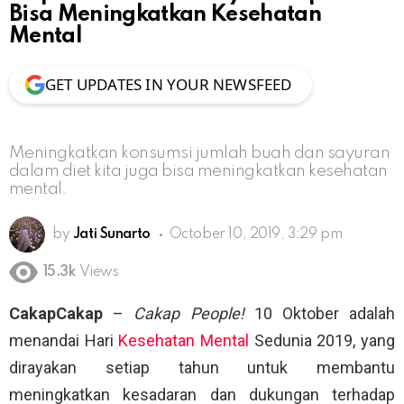
Bisa Meningkatkan Kesehatan
Mental
GET UPDATES IN YOUR NEWSFEED
Meningkatkan konsumsi jumlah buah dan sayuran
dalam diet kita juga bisa meningkatkan kesehatan
mental.
by
Jati Sunarto
October 10, 2019, 3:29 pm
15.3k
Views
CakapCakap
–
Cakap People!
10 Oktober adalah
menandai Hari
Kesehatan Mental
Sedunia 2019, yang
dirayakan setiap tahun untuk membantu
meningkatkan kesadaran dan dukungan terhadap