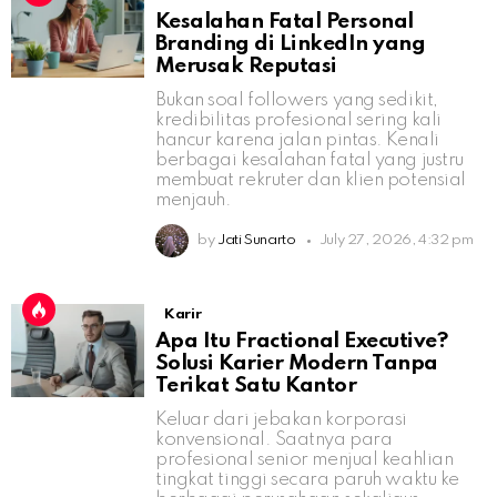
Kesalahan Fatal Personal
Branding di LinkedIn yang
Merusak Reputasi
Bukan soal followers yang sedikit,
kredibilitas profesional sering kali
hancur karena jalan pintas. Kenali
berbagai kesalahan fatal yang justru
membuat rekruter dan klien potensial
menjauh.
by
Jati Sunarto
July 27, 2026, 4:32 pm
Karir
Apa Itu Fractional Executive?
Solusi Karier Modern Tanpa
Terikat Satu Kantor
Keluar dari jebakan korporasi
konvensional. Saatnya para
profesional senior menjual keahlian
tingkat tinggi secara paruh waktu ke