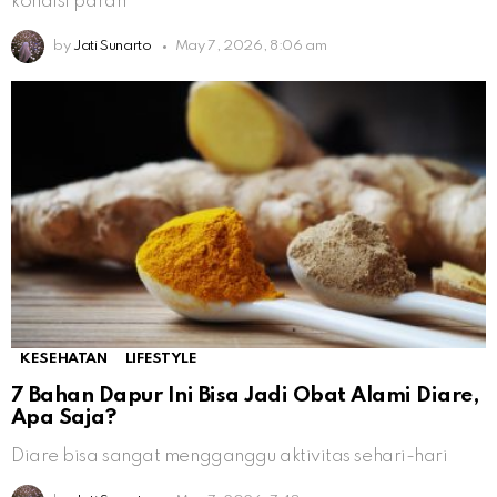
kondisi parah
by
Jati Sunarto
May 7, 2026, 8:06 am
KESEHATAN
LIFESTYLE
7 Bahan Dapur Ini Bisa Jadi Obat Alami Diare,
Apa Saja?
Diare bisa sangat mengganggu aktivitas sehari-hari