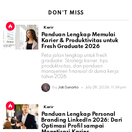
DON'T MISS
Karir
Panduan Lengkap Memulai
Karier & Produktivitas untuk
Fresh Graduate 2026
Peta jalan lengkap untuk fresh
graduate: Strategi karier, tips
produktivitas, dan panduan
manajemen finansial di dunia kerja
tahun 2026.
by
Jati Sunarto
July 28, 2026, 11:34 pm
Karir
Panduan Lengkap Personal
Branding LinkedIn 2026: Dari
Optimasi Profil sampai
Monetisasi Karier