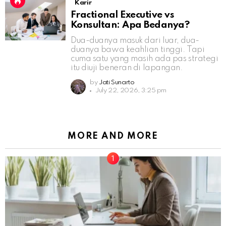
Karir
Fractional Executive vs
Konsultan: Apa Bedanya?
Dua-duanya masuk dari luar, dua-
duanya bawa keahlian tinggi. Tapi
cuma satu yang masih ada pas strategi
itu diuji beneran di lapangan.
by
Jati Sunarto
July 22, 2026, 3:25 pm
MORE AND MORE