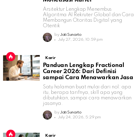
Arsitektur Lengkap Menembus
Algoritma AI Rekruter Global dan Cara
Membangun Otoritas Digital yang
Otentik
by
Jati Sunarto
July 27, 2026, 10:59 pm
Karir
Panduan Lengkap Fractional
Career 2026: Dari Definisi
sampai Cara Menawarkan Jasa
Satu halaman buat mulai dari nol: apa
itu, berapa tarifnya, skill apa yang
dibutuhkan, sampai cara menawarkan
jasanya.
by
Jati Sunarto
July 24, 2026, 5:29 pm
Karir